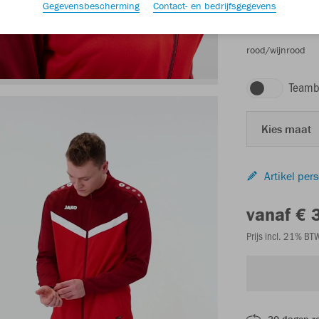
Gegevensbescherming
Contact- en bedrijfsgegevens
rood/wijnrood
Teamb
Kies maat
Artikel per
vanaf € 
Prijs incl. 21% B
30 dagen r