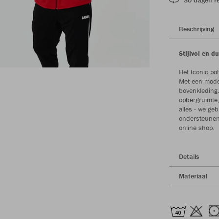
Beschrijving
Stijlvol en 
Het Iconic po
Met een moder
bovenkleding.
opbergruimte,
alles - we ge
ondersteunen,
online shop.
Details
Materiaal