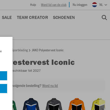
Hulp
Word lid van de club
Nu inloggen
NL
SALE
TEAM CREATOR
SCHOENEN
epage
Sportkleding
JAKO Polyestervest Iconic
e
Polyestervest Iconic
9324
- Beschikbaar tot 2027
ing op je volgende bestelling?
Word nu lid