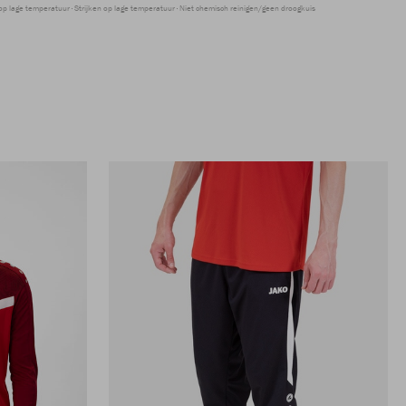
op lage temperatuur
Strijken op lage temperatuur
Niet chemisch reinigen/geen droogkuis