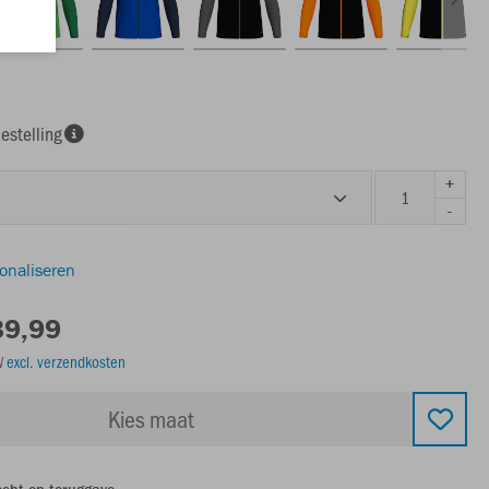
estelling
+
-
sonaliseren
39,99
TW
excl. verzendkosten
Kies maat
echt op teruggave