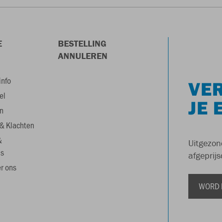
E
BESTELLING
ANNULEREN
info
VER
el
JE 
n
& Klachten
&
Uitgezon
s
afgeprijs
r ons
WORD 