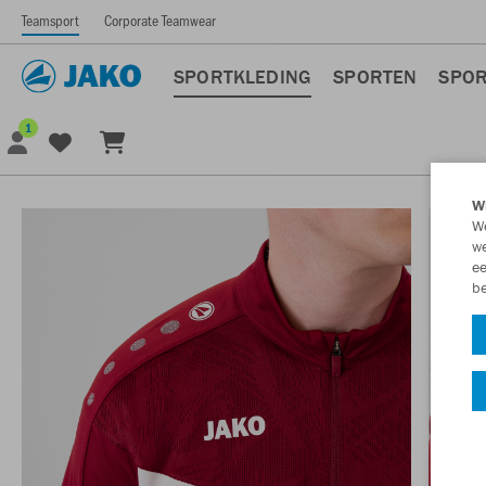
Teamsport
Corporate Teamwear
SPORTKLEDING
SPORTEN
SPOR
1
Wi
We
we
ee
be