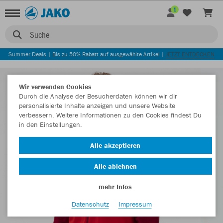
1
Suche
Summer Deals | Bis zu 50% Rabatt auf ausgewählte Artikel |
JETZT ENTDECKEN
Wir verwenden Cookies
Durch die Analyse der Besucherdaten können wir dir
personalisierte Inhalte anzeigen und unsere Website
verbessern. Weitere Informationen zu den Cookies findest Du
in den Einstellungen.
Alle akzeptieren
Alle ablehnen
mehr Infos
Datenschutz
Impressum