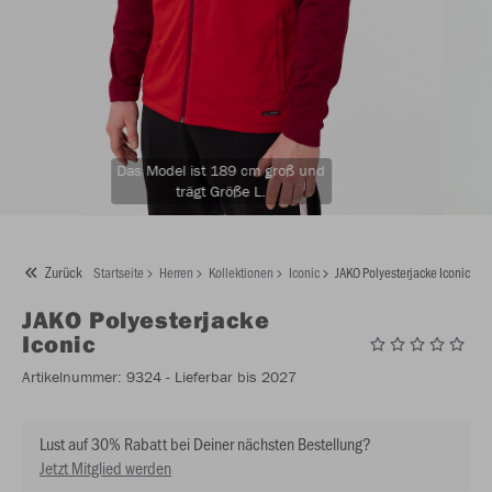
Das Model ist 189 cm groß und
trägt Größe L.
Zurück
Startseite
Herren
Kollektionen
Iconic
JAKO Polyesterjacke Iconic
JAKO
Polyesterjacke
Iconic
Artikelnummer:
9324
- Lieferbar bis 2027
Lust auf 30% Rabatt bei Deiner nächsten Bestellung?
Jetzt Mitglied werden