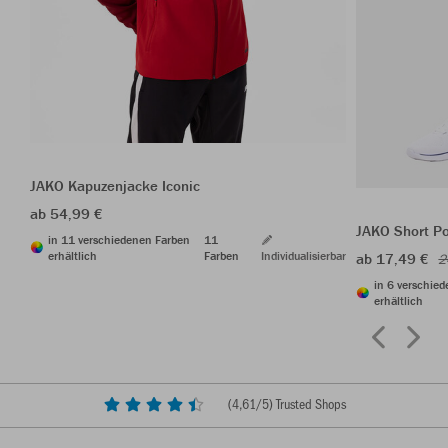
JAKO Kapuzenjacke Iconic
ab 54,99 €
JAKO Short P
in 11 verschiedenen Farben
11
erhältlich
Farben
Individualisierbar
ab 17,49 €
2
in 6 verschie
erhältlich
(
4,61
/5) Trusted Shops