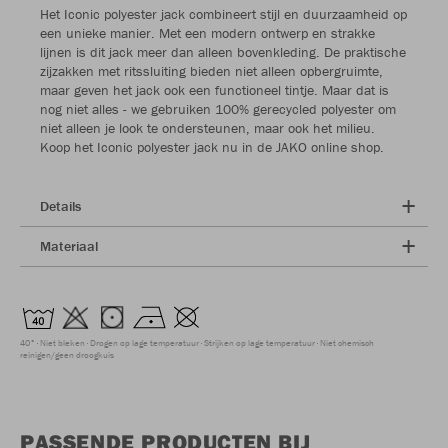
Het Iconic polyester jack combineert stijl en duurzaamheid op
een unieke manier. Met een modern ontwerp en strakke
lijnen is dit jack meer dan alleen bovenkleding. De praktische
zijzakken met ritssluiting bieden niet alleen opbergruimte,
maar geven het jack ook een functioneel tintje. Maar dat is
nog niet alles - we gebruiken 100% gerecycled polyester om
niet alleen je look te ondersteunen, maar ook het milieu.
Koop het Iconic polyester jack nu in de JAKO online shop.
Details
Materiaal
40°
Niet bleken
Drogen op lage temperatuur
Strijken op lage temperatuur
Niet chemisch
reinigen/geen droogkuis
PASSENDE PRODUCTEN BIJ