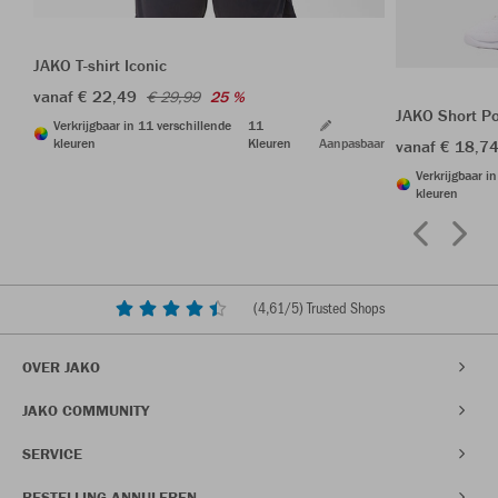
JAKO T-shirt Iconic
vanaf € 22,49
€ 29,99
25 %
JAKO Short P
Verkrijgbaar in 11 verschillende
11
kleuren
Kleuren
Aanpasbaar
vanaf € 18,7
Verkrijgbaar i
kleuren
(
4,61
/5) Trusted Shops
OVER JAKO
JAKO COMMUNITY
SERVICE
BESTELLING ANNULEREN