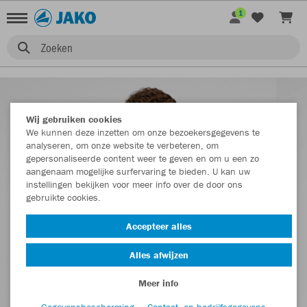
1
Zoeken
Wij gebruiken cookies
We kunnen deze inzetten om onze bezoekersgegevens te
analyseren, om onze website te verbeteren, om
gepersonaliseerde content weer te geven en om u een zo
aangenaam mogelijke surfervaring te bieden. U kan uw
instellingen bekijken voor meer info over de door ons
gebruikte cookies.
Accepteer alles
Alles afwijzen
Meer info
Gegevensbescherming
Contact- en bedrijfsgegevens