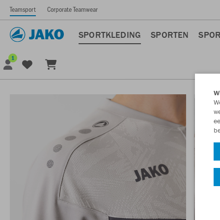
Teamsport
Corporate Teamwear
SPORTKLEDING
SPORTEN
SPOR
1
Wi
We
we
ee
be