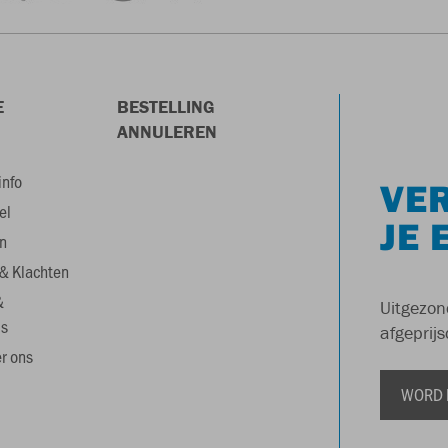
E
BESTELLING
ANNULEREN
info
VER
el
JE 
n
& Klachten
&
Uitgezon
s
afgeprijs
r ons
WORD 