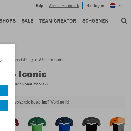
Hulp
Word lid van de club
Nu inloggen
NL
 SHOPS
SALE
TEAM CREATOR
SCHOENEN
epage
Sportkleding
JAKO Polo Iconic
e
Polo Iconic
6324
- Beschikbaar tot 2027
ing op je volgende bestelling?
Word nu lid