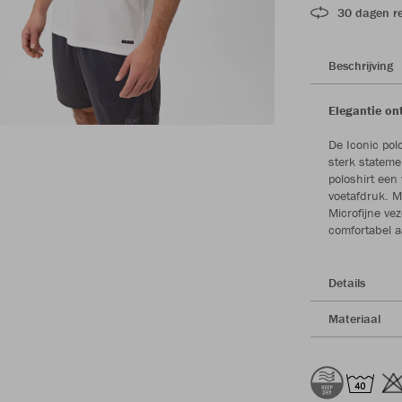
30 dagen r
Beschrijving
Elegantie on
De Iconic po
sterk stateme
poloshirt een 
voetafdruk. M
Microfijne vez
comfortabel a
Details
Materiaal