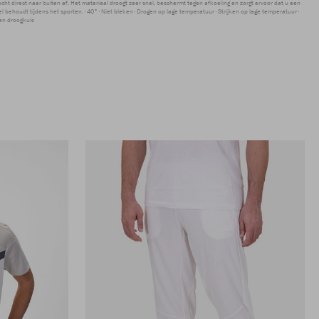
ocht direct naar buiten af. Het materiaal droogt zeer snel, beschermt tegen afkoeling en zorgt ervoor dat u een
 behoudt tijdens het sporten.
40°
Niet bleken
Drogen op lage temperatuur
Strijken op lage temperatuur
en droogkuis