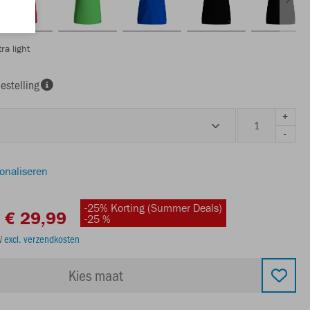
ra light
estelling
+
-
sonaliseren
-25% Korting (Summer Deals)
€ 29,99
-25 %
TW
excl. verzendkosten
Kies maat