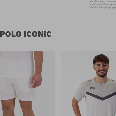
Microfijne vezels voeren v
aangenaam lichaamsgevoel
Niet chemisch reinigen/ge
POLO ICONIC