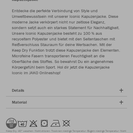
Entdecke die perfekte Verbindung von Style und
Umweltbewusstsein mit unserer Iconic Kapuzenjacke. Diese
moderne Jacke verkörpert nicht nur zeitlose Eleganz,
sondern setzt auch ein starkes Statement für Nachhaltigkeit.
Unsere Iconic Kapuzenjacke besteht zu 100 % aus
recyceltem Polyester und bietet mit den Seitentaschen mit
Reißverschluss Stauraum für deine Wertsachen. Mit der
Keep Dry Funktion trotzt diese Kapuzenjacke den Elementen.
Microfeine Fasern transportieren Feuchtigkeit an die
Oberfläche des Stoffes. So bewahrst Du ein angenehmes
Körpergefühl beim Sport. Hol dir jetzt die Kapuzenjacke
Iconic im JAKO Onlineshop!
Details
Material
Keep Dry
40° waschen
Nicht chloren
Trocknen niedrige Temperatur
Bügeln niedrige Temperatur
Nicht