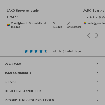
JAKO Sporttas Iconic
JAKO Sportkou
€ 24,99
€ 7,49
€ 9,9
Verkrijgbaar in 5 verschillende
5
Verkrijgbaar i
kleuren
Kleuren
Aanpasbaar
(
4,61
/5) Trusted Shops
OVER JAKO
JAKO COMMUNITY
SERVICE
BESTELLING ANNULEREN
PRODUCTTERUGROEPING TASSEN