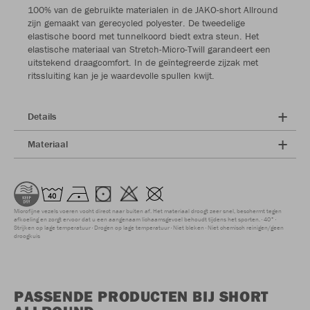
100% van de gebruikte materialen in de JAKO-short Allround
zijn gemaakt van gerecycled polyester. De tweedelige
elastische boord met tunnelkoord biedt extra steun. Het
elastische materiaal van Stretch-Micro-Twill garandeert een
uitstekend draagcomfort. In de geïntegreerde zijzak met
ritssluiting kan je je waardevolle spullen kwijt.
Details
Materiaal
Microfijne vezels voeren vocht direct naar buiten af. Het materiaal droogt zeer snel, beschermt tegen
afkoeling en zorgt ervoor dat u een aangenaam lichaamsgevoel behoudt tijdens het sporten.
40°
Strijken op lage temperatuur
Drogen op lage temperatuur
Niet bleken
Niet chemisch reinigen/geen
droogkuis
PASSENDE PRODUCTEN BIJ SHORT