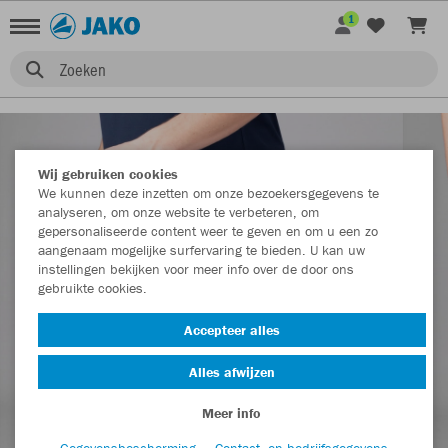
1
Zoeken
Wij gebruiken cookies
We kunnen deze inzetten om onze bezoekersgegevens te
analyseren, om onze website te verbeteren, om
gepersonaliseerde content weer te geven en om u een zo
aangenaam mogelijke surfervaring te bieden. U kan uw
instellingen bekijken voor meer info over de door ons
gebruikte cookies.
Accepteer alles
Alles afwijzen
Meer info
Gegevensbescherming
Contact- en bedrijfsgegevens