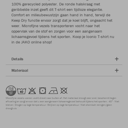
100% gerecycled polyester. De ronde halskraag met
geribbelde inzet geeft dit T-shirt een tijdloze elegantie.
Comfort en milieubewustzijn gaan hand in hand, terwijl de
Keep Dry functie ervoor zorgt dat je koel blijft, ongeacht het
weer. Microfijne vezels transporteren vocht naar het
oppervlak van de stof en zorgen voor een aangenaam
lichaamsgevoel tijdens het sporten. Koop je Iconic T-shirt nu
in de JAKO online shop!
Details
Materiaal
Microfijne vezels voeren vocht direct naar buiten af. Het materiaal droogt zeer snel, beschermt tegen
afkoeling en zorgt ervoor dat u een aangenaam lichaamsgevoel behoudt tijdens het sporten.
40°
Niet
bleken
Drogen op lage temperatuur
Strijken op lage temperatuur
Niet chemisch reinigen/geen
droogkuis