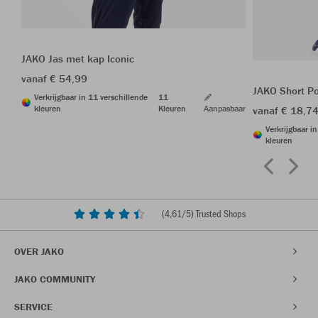
JAKO Jas met kap Iconic
vanaf € 54,99
JAKO Short P
Verkrijgbaar in 11 verschillende
11
kleuren
Kleuren
Aanpasbaar
vanaf € 18,7
Verkrijgbaar i
kleuren
(
4,61
/5) Trusted Shops
OVER JAKO
JAKO COMMUNITY
SERVICE