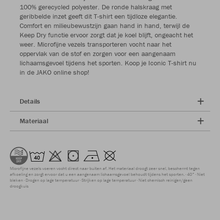
100% gerecycled polyester. De ronde halskraag met
geribbelde inzet geeft dit T-shirt een tijdloze elegantie.
Comfort en milieubewustzijn gaan hand in hand, terwijl de
Keep Dry functie ervoor zorgt dat je koel blijft, ongeacht het
weer. Microfijne vezels transporteren vocht naar het
oppervlak van de stof en zorgen voor een aangenaam
lichaamsgevoel tijdens het sporten. Koop je Iconic T-shirt nu
in de JAKO online shop!
Details
Materiaal
Microfijne vezels voeren vocht direct naar buiten af. Het materiaal droogt zeer snel, beschermt tegen
afkoeling en zorgt ervoor dat u een aangenaam lichaamsgevoel behoudt tijdens het sporten.
40°
Niet
bleken
Drogen op lage temperatuur
Strijken op lage temperatuur
Niet chemisch reinigen/geen
droogkuis