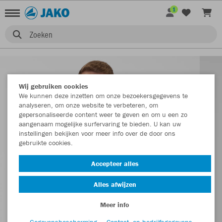
1
Zoeken
Wij gebruiken cookies
We kunnen deze inzetten om onze bezoekersgegevens te
analyseren, om onze website te verbeteren, om
gepersonaliseerde content weer te geven en om u een zo
aangenaam mogelijke surfervaring te bieden. U kan uw
instellingen bekijken voor meer info over de door ons
gebruikte cookies.
Accepteer alles
Alles afwijzen
Meer info
Gegevensbescherming
Contact- en bedrijfsgegevens