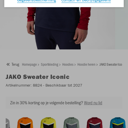
Terug
Homepage
Sportkleding
Hoodies
Hoodie heren
JAKO Sweater Iconic
JAKO
Sweater Iconic
Artikelnummer:
8824
- Beschikbaar tot 2027
Zin in 30% korting op je volgende bestelling?
Word nu lid