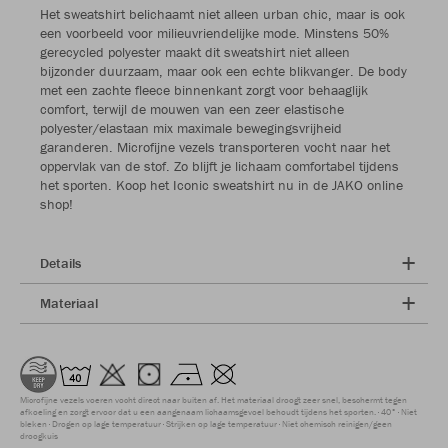
Het sweatshirt belichaamt niet alleen urban chic, maar is ook
een voorbeeld voor milieuvriendelijke mode. Minstens 50%
gerecycled polyester maakt dit sweatshirt niet alleen
bijzonder duurzaam, maar ook een echte blikvanger. De body
met een zachte fleece binnenkant zorgt voor behaaglijk
comfort, terwijl de mouwen van een zeer elastische
polyester/elastaan mix maximale bewegingsvrijheid
garanderen. Microfijne vezels transporteren vocht naar het
oppervlak van de stof. Zo blijft je lichaam comfortabel tijdens
het sporten. Koop het Iconic sweatshirt nu in de JAKO online
shop!
Details
Materiaal
Microfijne vezels voeren vocht direct naar buiten af. Het materiaal droogt zeer snel, beschermt tegen
afkoeling en zorgt ervoor dat u een aangenaam lichaamsgevoel behoudt tijdens het sporten.
40°
Niet
bleken
Drogen op lage temperatuur
Strijken op lage temperatuur
Niet chemisch reinigen/geen
droogkuis