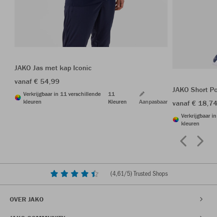
JAKO Jas met kap Iconic
vanaf € 54,99
JAKO Short P
Verkrijgbaar in 11 verschillende
11
kleuren
Kleuren
Aanpasbaar
vanaf € 18,7
Verkrijgbaar i
kleuren
(
4,61
/5) Trusted Shops
OVER JAKO