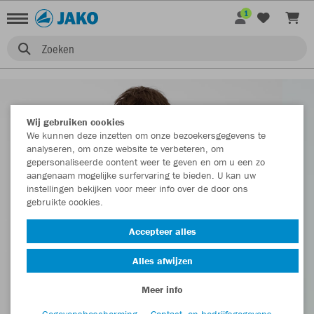
1
Zoeken
Wij gebruiken cookies
We kunnen deze inzetten om onze bezoekersgegevens te
analyseren, om onze website te verbeteren, om
gepersonaliseerde content weer te geven en om u een zo
aangenaam mogelijke surfervaring te bieden. U kan uw
instellingen bekijken voor meer info over de door ons
gebruikte cookies.
Accepteer alles
Alles afwijzen
Meer info
Gegevensbescherming
Contact- en bedrijfsgegevens