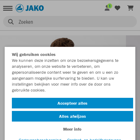
1
Zoeken
Wij gebruiken cookies
We kunnen deze inzetten om onze bezoekersgegevens te
analyseren, om onze website te verbeteren, om
gepersonaliseerde content weer te geven en om u een zo
aangenaam mogelijke surfervaring te bieden. U kan uw
instellingen bekijken voor meer info over de door ons
gebruikte cookies.
Accepteer alles
Alles afwijzen
Meer info
Gegevensbescherming
Contact- en bedrijfsgegevens