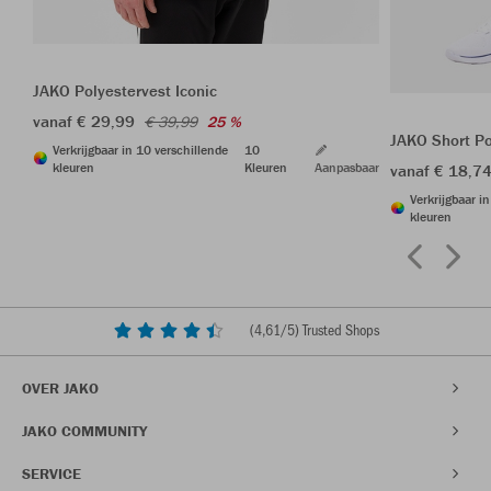
JAKO Polyestervest Iconic
vanaf € 29,99
€ 39,99
25 %
JAKO Short P
Verkrijgbaar in 10 verschillende
10
kleuren
Kleuren
Aanpasbaar
vanaf € 18,7
Verkrijgbaar i
kleuren
(
4,61
/5) Trusted Shops
OVER JAKO
JAKO COMMUNITY
SERVICE