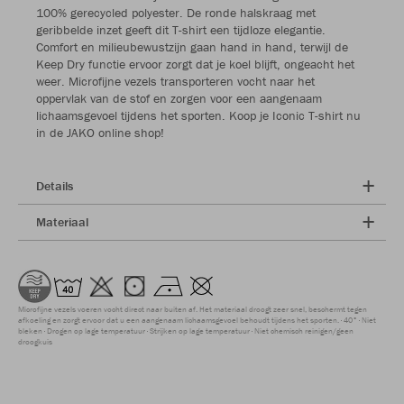
100% gerecycled polyester. De ronde halskraag met
geribbelde inzet geeft dit T-shirt een tijdloze elegantie.
Comfort en milieubewustzijn gaan hand in hand, terwijl de
Keep Dry functie ervoor zorgt dat je koel blijft, ongeacht het
weer. Microfijne vezels transporteren vocht naar het
oppervlak van de stof en zorgen voor een aangenaam
lichaamsgevoel tijdens het sporten. Koop je Iconic T-shirt nu
in de JAKO online shop!
Details
Materiaal
Microfijne vezels voeren vocht direct naar buiten af. Het materiaal droogt zeer snel, beschermt tegen
afkoeling en zorgt ervoor dat u een aangenaam lichaamsgevoel behoudt tijdens het sporten.
40°
Niet
bleken
Drogen op lage temperatuur
Strijken op lage temperatuur
Niet chemisch reinigen/geen
droogkuis