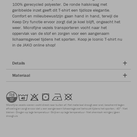
100% gerecycled polyester. De ronde halskraag met
geribbelde inzet geeft dit T-shirt een tijdloze elegantie.
Comfort en milieubewustzijn gaan hand in hand, terwijl de
Keep Dry functie ervoor zorgt dat je koel blijft, ongeacht het
weer. Microfijne vezels transporteren vocht naar het
oppervlak van de stof en zorgen voor een aangenaam
lichaamsgevoel tijdens het sporten. Koop je Iconic T-shirt nu
in de JAKO online shop!
Details
Materiaal
Microfijne vezels voeren vocht direct naar buiten af. Het materiaal droogt zeer snel, beschermt tegen
afkoeling en zorgt ervoor dat u een aangenaam lichaamsgevoel behoudt tijdens het sporten.
40°
Niet
bleken
Drogen op lage temperatuur
Strijken op lage temperatuur
Niet chemisch reinigen/geen
droogkuis