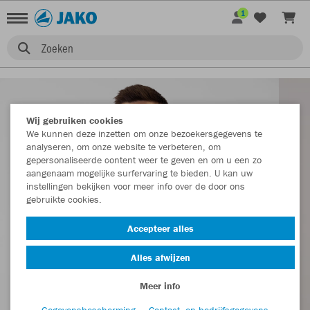
1
Zoeken
Wij gebruiken cookies
We kunnen deze inzetten om onze bezoekersgegevens te
analyseren, om onze website te verbeteren, om
gepersonaliseerde content weer te geven en om u een zo
aangenaam mogelijke surfervaring te bieden. U kan uw
instellingen bekijken voor meer info over de door ons
gebruikte cookies.
Accepteer alles
Alles afwijzen
Meer info
Gegevensbescherming
Contact- en bedrijfsgegevens