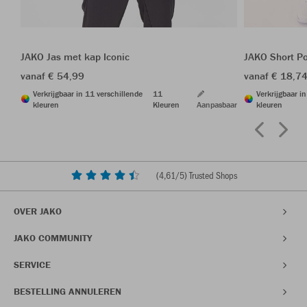
JAKO Jas met kap Iconic
JAKO Short P
vanaf € 54,99
vanaf € 18,7
Verkrijgbaar in 11 verschillende
11
Verkrijgbaar i
kleuren
Kleuren
Aanpasbaar
kleuren
(
4,61
/5) Trusted Shops
OVER JAKO
JAKO COMMUNITY
SERVICE
BESTELLING ANNULEREN