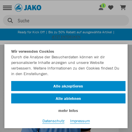
1
Suche
Ready for Kick Off | Bis zu 50% Rabatt auf ausgewählte Artikel |
JETZT ENTDECKEN
Wir verwenden Cookies
Durch die Analyse der Besucherdaten können wir dir
personalisierte Inhalte anzeigen und unsere Website
verbessern. Weitere Informationen zu den Cookies findest Du
in den Einstellungen.
Alle akzeptieren
Alle ablehnen
mehr Infos
Datenschutz
Impressum