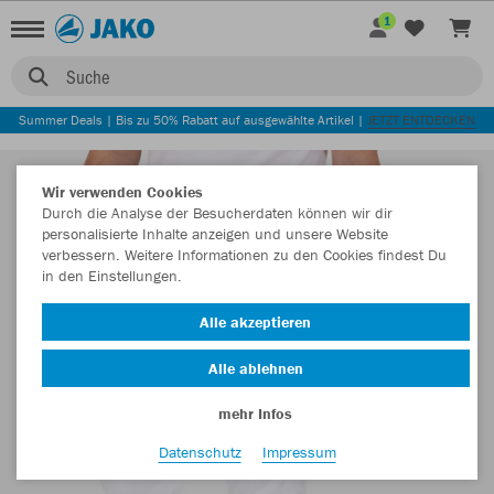
1
Suche
Summer Deals | Bis zu 50% Rabatt auf ausgewählte Artikel |
JETZT ENTDECKEN
Wir verwenden Cookies
Durch die Analyse der Besucherdaten können wir dir
personalisierte Inhalte anzeigen und unsere Website
verbessern. Weitere Informationen zu den Cookies findest Du
in den Einstellungen.
Alle akzeptieren
Alle ablehnen
mehr Infos
Datenschutz
Impressum