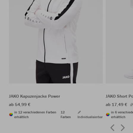
JAKO Kapuzenjacke Power
JAKO Short P
ab 54,99 €
ab 17,49 €
2
in 12 verschiedenen Farben
12
in 6 verschie
erhältlich
Farben
Individualisierbar
erhältlich