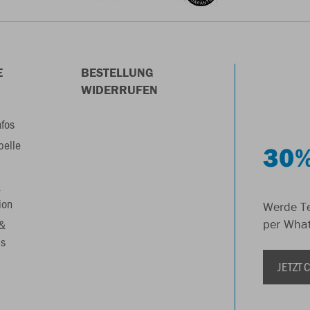
E
BESTELLUNG
WIDERRUFEN
nfos
belle
30%
&
ion
Werde Te
 &
per Wha
s
JETZT