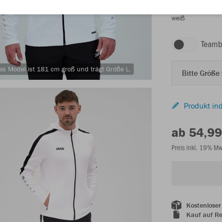
weiß
Teamb
as Model ist 181 cm groß und trägt Größe L.
Bitte Größe
Produkt ind
ab 54,99
Preis inkl. 19% M
Kostenloser
Kauf auf R