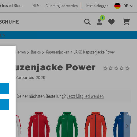
) Trusted Shops
Hilfe
Clubmitglied werden
Jetzt einloggen
DE
1
SCHUHE
KEN
rtseite
Herren
Basics
Kapuzenjacken
JAKO Kapuzenjacke Power
Kapuzenjacke Power
6823
- Lieferbar bis 2026
abatt bei Deiner nächsten Bestellung?
Jetzt Mitglied werden