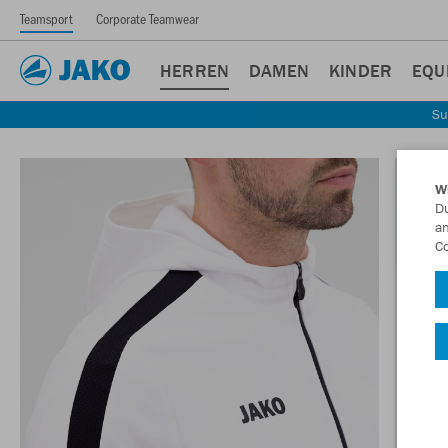
Teamsport
Corporate Teamwear
HERREN
DAMEN
KINDER
EQU
Su
W
Du
an
Co