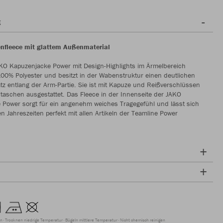
g
nfleece mit glattem Außenmaterial
KO Kapuzenjacke Power mit Design-Highlights im Ärmelbereich
00% Polyester und besitzt in der Wabenstruktur einen deutlichen
tz entlang der Arm-Partie. Sie ist mit Kapuze und Reißverschlüssen
taschen ausgestattet. Das Fleece in der Innenseite der JAKO
 Power sorgt für ein angenehm weiches Tragegefühl und lässt sich
en Jahreszeiten perfekt mit allen Artikeln der Teamline Power
en
Trocknen niedrige Temperatur
Bügeln mittlere Temperatur
Nicht chemisch reinigen