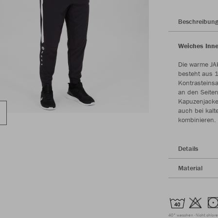
Beschreibun
Weiches Inne
Die warme JA
besteht aus 1
Kontrasteinsa
an den Seiten
Kapuzenjacke
auch bei kalt
kombinieren.
Details
Material
40° waschen
Nicht chlor