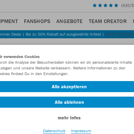
(
4,61
/5
IPMENT
FANSHOPS
ANGEBOTE
TEAM CREATOR
mmer Deals | Bis zu 50% Rabatt auf ausgewählte Artikel |
JETZT ENTDEC
Sta
Zurück
ir verwenden Cookies
JAKO
rch die Analyse der Besucherdaten können wir dir personalisierte Inhalte
zeigen und unsere Website verbessern. Weitere Informationen zu den
okies findest Du in den Einstellungen.
Artikelnummer:
Alle akzeptieren
Lust auf 30% R
Alle ablehnen
mehr Infos
Datenschutz
Impressum