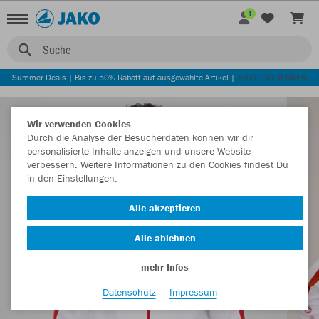
1
Suche
Summer Deals | Bis zu 50% Rabatt auf ausgewählte Artikel |
JETZT ENTDECKEN
Wir verwenden Cookies
Durch die Analyse der Besucherdaten können wir dir
personalisierte Inhalte anzeigen und unsere Website
verbessern. Weitere Informationen zu den Cookies findest Du
in den Einstellungen.
Alle akzeptieren
Alle ablehnen
mehr Infos
Datenschutz
Impressum