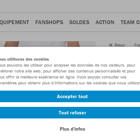
QUIPEMENT
FANSHOPS
SOLDES
ACTION
TEAM 
Pag
Retour
JAKO
us utilisons des cookies
us pouvons les utiliser pour analyser les données de nos visiteurs, pour
Numéro d’article
éliorer notre site web, pour afficher des contenus personnalisés et pour
us offrir la meilleure expérience en ligne. Vous pouvez consulter vos
ramètres pour obtenir plus d'informations sur les cookies que nous utiliso
En tant que me
Accepter tout
commande.
De
Tout refuser
Plus d'infos