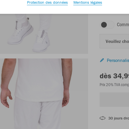
Protection des données
Mentions légales
blanc
Comma
Veuillez choi
Personnalis
dès 34,9
Prix 20% TVA comp
30 jours dro