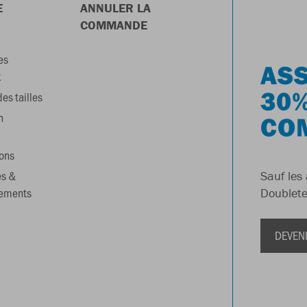
E
ANNULER LA
COMMANDE
es
ASS
x
30%
es tailles
n
CO
ons
es &
Sauf les 
gements
Doublete
DEVEN