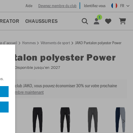
Aide
Devenez membre du club
Identifiez-vous
FR
1
CREATOR
CHAUSSURES
e d'accueil
Hommes
Vêtements de sport
JAKO Pantalon polyester Power
Pantalon polyester Power
:
9223
- Disponible jusqu'en 2027
ns.
mbre du club JAKO, vous pouvez économiser 30% sur votre prochaine
venir membre maintenant