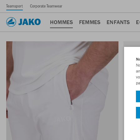
Teamsport
Corporate Teamwear
HOMMES
FEMMES
ENFANTS
E
No
No
am
vo
pa