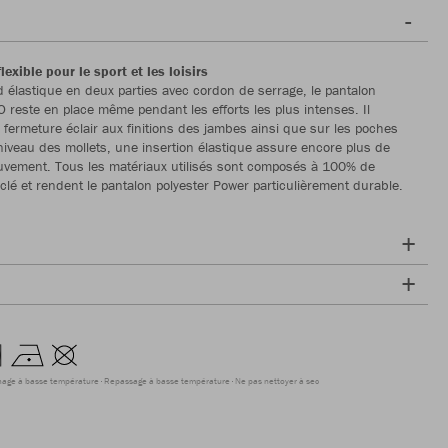
lexible pour le sport et les loisirs
 élastique en deux parties avec cordon de serrage, le pantalon
O reste en place même pendant les efforts les plus intenses. Il
fermeture éclair aux finitions des jambes ainsi que sur les poches
 niveau des mollets, une insertion élastique assure encore plus de
uvement. Tous les matériaux utilisés sont composés à 100% de
yclé et rendent le pantalon polyester Power particulièrement durable.
hage à basse température
Repassage à basse température
Ne pas nettoyer à sec