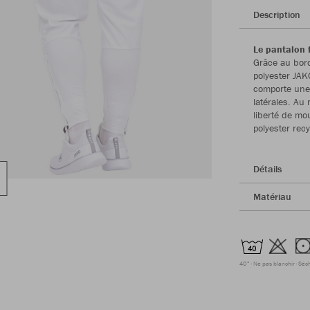
Description
Le pantalon f
Grâce au bord
polyester JAK
comporte une 
latérales. Au
liberté de mo
polyester rec
Détails
Matériau
40°
Ne pas blanchir
Séc