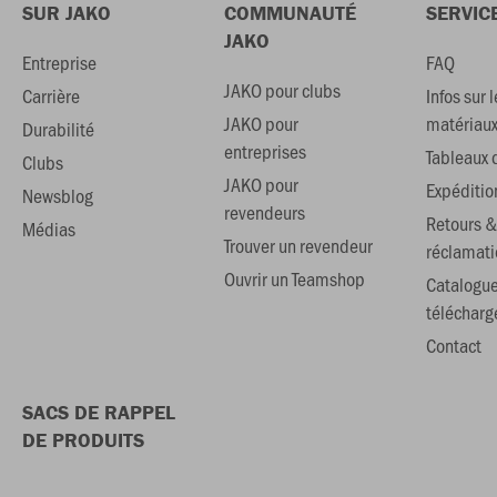
SUR JAKO
COMMUNAUTÉ
SERVIC
JAKO
Entreprise
FAQ
JAKO pour clubs
Carrière
Infos sur l
JAKO pour
matériau
Durabilité
entreprises
Tableaux d
Clubs
JAKO pour
Expéditio
Newsblog
revendeurs
Retours &
Médias
Trouver un revendeur
réclamati
Ouvrir un Teamshop
Catalogu
téléchar
Contact
SACS DE RAPPEL
DE PRODUITS