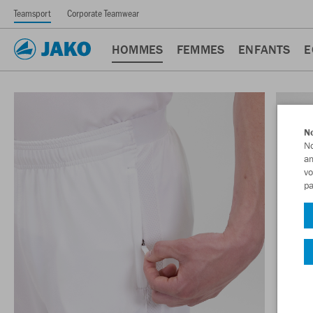
Teamsport
Corporate Teamwear
HOMMES
FEMMES
ENFANTS
E
No
No
am
vo
pa