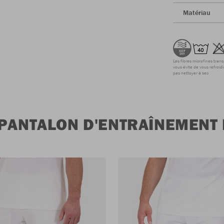
Matériau
Les fibres microfines tran
vous évite de vous refroidi
pas nettoyer à sec
 PANTALON D'ENTRAÎNEMENT