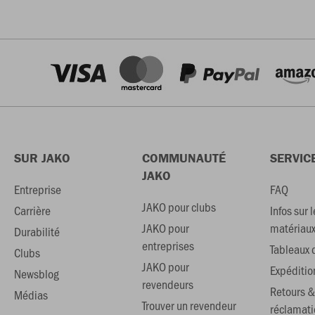
SUR JAKO
COMMUNAUTÉ
SERVIC
JAKO
Entreprise
FAQ
JAKO pour clubs
Carrière
Infos sur l
JAKO pour
matériau
Durabilité
entreprises
Tableaux d
Clubs
JAKO pour
Expéditio
Newsblog
revendeurs
Retours &
Médias
Trouver un revendeur
réclamati