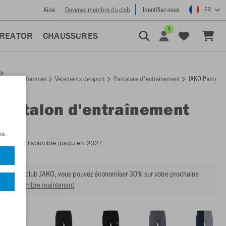
Aide
Devenez membre du club
Identifiez-vous
FR
1
CREATOR
CHAUSSURES
ge
Hommes
Vêtements de sport
Pantalons d'entraînement
JAKO Pantalon
ccueil
Pantalon d'entraînement
ns.
:
8423
- Disponible jusqu'en 2027
mbre du club JAKO, vous pouvez économiser 30% sur votre prochaine
venir membre maintenant