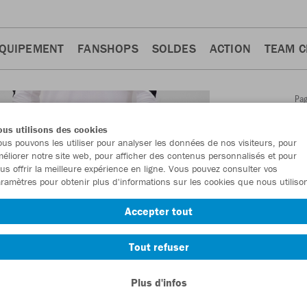
QUIPEMENT
FANSHOPS
SOLDES
ACTION
TEAM 
Pa
Retour
d'a
us utilisons des cookies
JAKO
us pouvons les utiliser pour analyser les données de nos visiteurs, pour
éliorer notre site web, pour afficher des contenus personnalisés et pour
Power
us offrir la meilleure expérience en ligne. Vous pouvez consulter vos
ramètres pour obtenir plus d'informations sur les cookies que nous utiliso
Numéro d’article
Accepter tout
En tant que me
Tout refuser
commande.
De
Plus d'infos