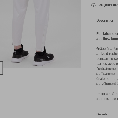
30 jours dro
Description
Pantalon d'e
adultes, long
Grâce à la fo
arrive directe
pendant le sp
parties avec 
l'entraînement
suffisamment 
également d'u
survêtement é
Important à n
que pour les p
Détails