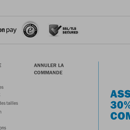
E
ANNULER LA
COMMANDE
es
ASS
x
30%
es tailles
n
CO
ons