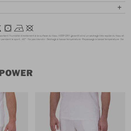
sportent l'humidité directement à la surface du tissu. KEEP DRY garantit ainsi un séchage très rapide du tissu et
r pendant le sport.
40°
Ne pas blanchir
Séchage à basse température
Repassage à basse température
Ne
 POWER