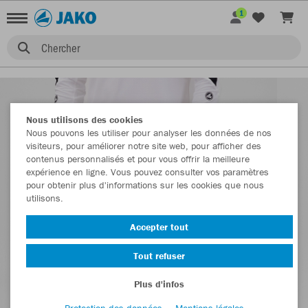
1
Chercher
Nous utilisons des cookies
Nous pouvons les utiliser pour analyser les données de nos
visiteurs, pour améliorer notre site web, pour afficher des
contenus personnalisés et pour vous offrir la meilleure
expérience en ligne. Vous pouvez consulter vos paramètres
pour obtenir plus d'informations sur les cookies que nous
utilisons.
Accepter tout
Tout refuser
Plus d'infos
Protection des données
Mentions légales