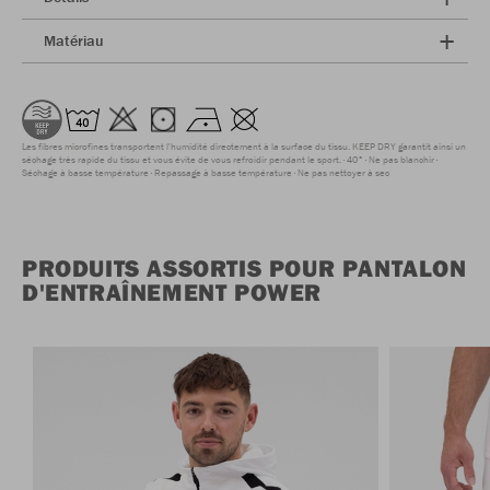
Matériau
Les fibres microfines transportent l'humidité directement à la surface du tissu. KEEP DRY garantit ainsi un
séchage très rapide du tissu et vous évite de vous refroidir pendant le sport.
40°
Ne pas blanchir
Séchage à basse température
Repassage à basse température
Ne pas nettoyer à sec
PRODUITS ASSORTIS POUR PANTALON
D'ENTRAÎNEMENT POWER