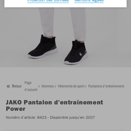
Page
Retour
Hommes
Vêtements de sport
Pantalons d'entraînement
J
d'accueil
JAKO
Pantalon d'entraînement
Power
Numéro d’article:
8423
- Disponible jusqu'en 2027