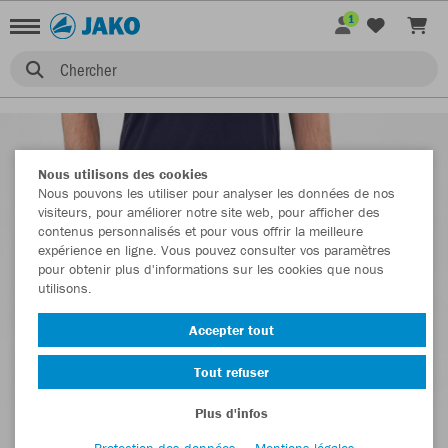
1
Chercher
Nous utilisons des cookies
Nous pouvons les utiliser pour analyser les données de nos
visiteurs, pour améliorer notre site web, pour afficher des
contenus personnalisés et pour vous offrir la meilleure
expérience en ligne. Vous pouvez consulter vos paramètres
pour obtenir plus d'informations sur les cookies que nous
utilisons.
Accepter tout
Tout refuser
Plus d'infos
Protection des données
Mentions légales