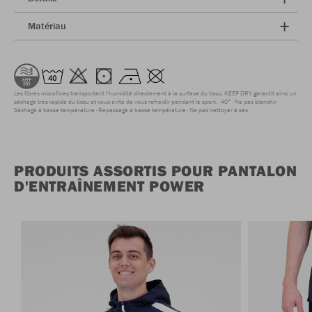
Matériau
Les fibres microfines transportent l'humidité directement à la surface du tissu. KEEP DRY garantit ainsi un
séchage très rapide du tissu et vous évite de vous refroidir pendant le sport.
40°
Ne pas blanchir
Séchage à basse température
Repassage à basse température
Ne pas nettoyer à sec
PRODUITS ASSORTIS POUR PANTALON
D'ENTRAÎNEMENT POWER