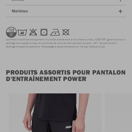
Matériau
Les fibres microfines transportent l'humidité directement à la surface du tissu. KEEP DRY garantit ainsi un
séchage très rapide du tissu et vous évite de vous refroidir pendant le sport.
40°
Ne pas blanchir
Séchage à basse température
Repassage à basse température
Ne pas nettoyer à sec
PRODUITS ASSORTIS POUR PANTALON
D'ENTRAÎNEMENT POWER