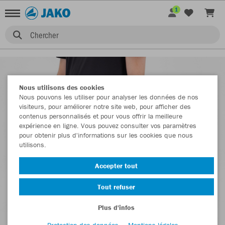
1
Chercher
Nous utilisons des cookies
Nous pouvons les utiliser pour analyser les données de nos
visiteurs, pour améliorer notre site web, pour afficher des
contenus personnalisés et pour vous offrir la meilleure
expérience en ligne. Vous pouvez consulter vos paramètres
pour obtenir plus d'informations sur les cookies que nous
utilisons.
Accepter tout
Tout refuser
Plus d'infos
Protection des données
Mentions légales