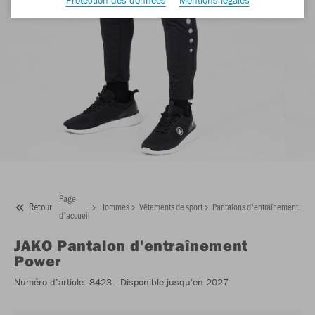
Page
Retour
Hommes
Vêtements de sport
Pantalons d'entraînement
J
d'accueil
JAKO
Pantalon d'entraînement
Power
Numéro d’article:
8423
- Disponible jusqu'en 2027