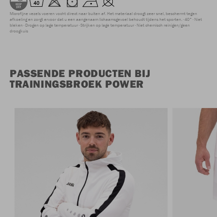
Microfijne vezels voeren vocht direct naar buiten af. Het materiaal droogt zeer snel, beschermt tegen
afkoeling en zorgt ervoor dat u een aangenaam lichaamsgevoel behoudt tijdens het sporten.
40°
Niet
bleken
Drogen op lage temperatuur
Strijken op lage temperatuur
Niet chemisch reinigen/geen
droogkuis
PASSENDE PRODUCTEN BIJ
TRAININGSBROEK POWER