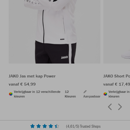
JAKO Jas met kap Power
JAKO Short P
vanaf € 54,99
vanaf € 17,4
Verkrijgbaar in 12 verschillende
12
Verkrijgbaar i
kleuren
Kleuren
Aanpasbaar
kleuren
(
4,61
/5) Trusted Shops