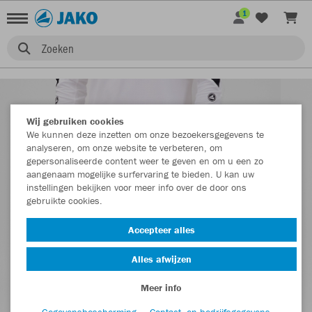
1
Zoeken
Wij gebruiken cookies
We kunnen deze inzetten om onze bezoekersgegevens te
analyseren, om onze website te verbeteren, om
gepersonaliseerde content weer te geven en om u een zo
aangenaam mogelijke surfervaring te bieden. U kan uw
instellingen bekijken voor meer info over de door ons
gebruikte cookies.
Accepteer alles
Alles afwijzen
Meer info
Gegevensbescherming
Contact- en bedrijfsgegevens