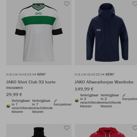
NEW!
NEW!
NIEUWIGHEDEN
NIEUWIGHEDEN
JAKO Shirt Club 92 korte
JAKO Allweatherjas Wardrobe
mouwen
149,99 €
29,99 €
Verkrijgbaar
Verkrijgbaar
in 2
in 2
Aanpasba
Verkrijgbaar
Verkrijgbaar
verschillende
verschillende
in 7
in 7
Aanpasbaar
kleuren
kleuren
verschillende
verschillende
kleuren
kleuren