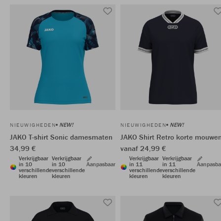
NEW!
NEW!
NIEUWIGHEDEN
NIEUWIGHEDEN
JAKO T-shirt Sonic damesmaten
JAKO Shirt Retro korte mouwe
34,99 €
vanaf 24,99 €
Verkrijgbaar
Verkrijgbaar
Verkrijgbaar
Verkrijgbaar
in 10
in 10
Aanpasbaar
in 11
in 11
Aanpasba
verschillende
verschillende
verschillende
verschillende
kleuren
kleuren
kleuren
kleuren