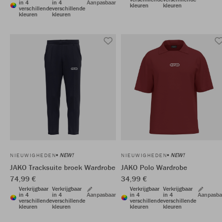
in 4
in 4
Aanpasbaar
kleuren
kleuren
verschillende
verschillende
kleuren
kleuren
NEW!
NEW!
NIEUWIGHEDEN
NIEUWIGHEDEN
JAKO Tracksuite broek Wardrobe
JAKO Polo Wardrobe
74,99 €
34,99 €
Verkrijgbaar
Verkrijgbaar
Verkrijgbaar
Verkrijgbaar
in 4
in 4
Aanpasbaar
in 4
in 4
Aanpasba
verschillende
verschillende
verschillende
verschillende
kleuren
kleuren
kleuren
kleuren