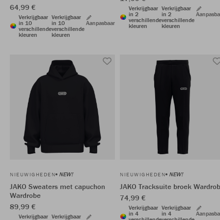
64,99 €
Verkrijgbaar
Verkrijgbaar
in 2
in 2
Aanpasba
Verkrijgbaar
Verkrijgbaar
verschillende
verschillende
in 10
in 10
Aanpasbaar
kleuren
kleuren
verschillende
verschillende
kleuren
kleuren
NEW!
NEW!
NIEUWIGHEDEN
NIEUWIGHEDEN
JAKO Sweaters met capuchon
JAKO Tracksuite broek Wardro
Wardrobe
74,99 €
89,99 €
Verkrijgbaar
Verkrijgbaar
in 4
in 4
Aanpasba
Verkrijgbaar
Verkrijgbaar
verschillende
verschillende