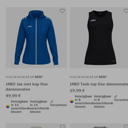
NEW!
NEW!
NIEUWIGHEDEN
NIEUWIGHEDEN
JAKO Jas met kap One
JAKO Tank top One damesmat
damesmaten
19,99 €
49,99 €
Verkrijgbaar
Verkrijgbaar
in 8
in 8
Aanpasba
Verkrijgbaar
Verkrijgbaar
verschillende
verschillende
in 14
in 14
Aanpasbaar
kleuren
kleuren
verschillende
verschillende
kleuren
kleuren