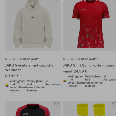
NEW!
NEW!
NIEUWIGHEDEN
NIEUWIGHEDEN
JAKO Sweaters met capuchon
JAKO Shirt Sonic korte mouwe
Wardrobe
vanaf 24,99 €
89,99 €
Verkrijgbaar
Verkrijgbaar
in 9
in 9
Aanpasba
Verkrijgbaar
Verkrijgbaar
verschillende
verschillende
in 4
in 4
Aanpasbaar
kleuren
kleuren
verschillende
verschillende
kleuren
kleuren