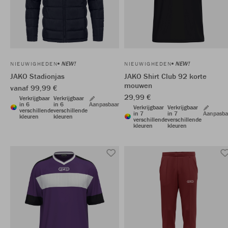
NEW!
NEW!
NIEUWIGHEDEN
NIEUWIGHEDEN
JAKO Stadionjas
JAKO Shirt Club 92 korte
mouwen
vanaf 99,99 €
29,99 €
Verkrijgbaar
Verkrijgbaar
in 6
in 6
Aanpasbaar
Verkrijgbaar
Verkrijgbaar
verschillende
verschillende
in 7
in 7
Aanpasba
kleuren
kleuren
verschillende
verschillende
kleuren
kleuren