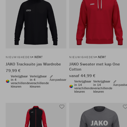
NEW!
NEW!
NIEUWIGHEDEN
NIEUWIGHEDEN
JAKO Tracksuite jas Wardrobe
JAKO Sweater met kap One
Cotton
79,99 €
vanaf 44,99 €
Verkrijgbaar
Verkrijgbaar
in 4
in 4
Aanpasbaar
Verkrijgbaar
Verkrijgbaar
verschillende
verschillende
in 14
in 14
Aanpasba
kleuren
kleuren
verschillende
verschillende
kleuren
kleuren