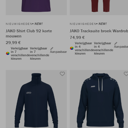
NEW!
NEW!
NIEUWIGHEDEN
NIEUWIGHEDEN
JAKO Shirt Club 92 korte
JAKO Tracksuite broek Wardro
mouwen
74,99 €
29,99 €
Verkrijgbaar
Verkrijgbaar
in 4
in 4
Aanpasba
Verkrijgbaar
Verkrijgbaar
verschillende
verschillende
in 7
in 7
Aanpasbaar
kleuren
kleuren
verschillende
verschillende
kleuren
kleuren