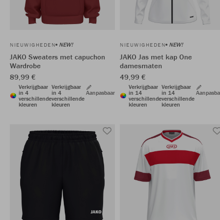
NEW!
NEW!
NIEUWIGHEDEN
NIEUWIGHEDEN
JAKO Sweaters met capuchon
JAKO Jas met kap One
Wardrobe
damesmaten
89,99 €
49,99 €
Verkrijgbaar
Verkrijgbaar
Verkrijgbaar
Verkrijgbaar
in 4
in 4
Aanpasbaar
in 14
in 14
Aanpasba
verschillende
verschillende
verschillende
verschillende
kleuren
kleuren
kleuren
kleuren