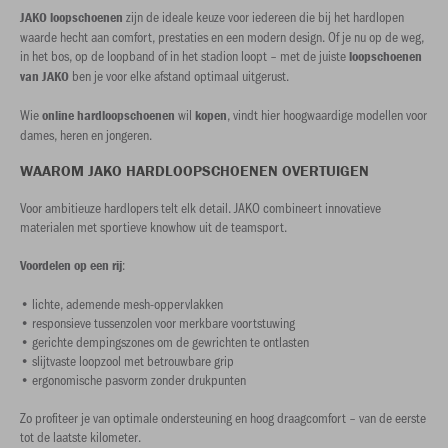
zijn de ideale keuze voor iedereen die bij het hardlopen
JAKO loopschoenen
waarde hecht aan comfort, prestaties en een modern design. Of je nu op de weg,
in het bos, op de loopband of in het stadion loopt – met de juiste
loopschoenen
ben je voor elke afstand optimaal uitgerust.
van JAKO
Wie
wil
, vindt hier hoogwaardige modellen voor
online hardloopschoenen
kopen
dames, heren en jongeren.
WAAROM JAKO HARDLOOPSCHOENEN OVERTUIGEN
Voor ambitieuze hardlopers telt elk detail. JAKO combineert innovatieve
materialen met sportieve knowhow uit de teamsport.
:
Voordelen op een rij
• lichte, ademende mesh-oppervlakken
• responsieve tussenzolen voor merkbare voortstuwing
• gerichte dempingszones om de gewrichten te ontlasten
• slijtvaste loopzool met betrouwbare grip
• ergonomische pasvorm zonder drukpunten
Zo profiteer je van optimale ondersteuning en hoog draagcomfort – van de eerste
tot de laatste kilometer.