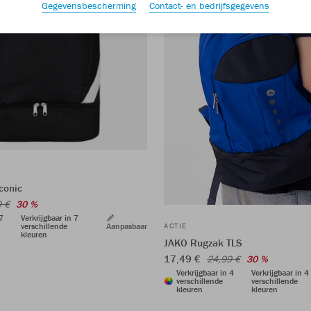
Gegevensbescherming
Contact- en bedrijfsgegevens
conic
9 €
30 %
 7
Verkrijgbaar in 7
verschillende
Aanpasbaar
ACTIE
kleuren
JAKO Rugzak TLS
17,49 €
24,99 €
30 %
Verkrijgbaar in 4
Verkrijgbaar in 4
verschillende
verschillende
kleuren
kleuren