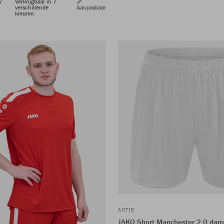
 7
Verkrijgbaar in 7
verschillende
Aanpasbaar
kleuren
ACTIE
JAKO Short Manchester 2.0 da