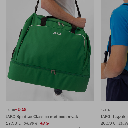
SALE!
ACTIE
ACTIE
JAKO Sporttas Classico met bodemvak
JAKO Rugzak I
17,99 €
20,99 €
34,99 €
48 %
29,9