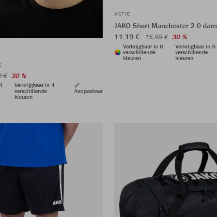
ACTIE
JAKO Short Manchester 2.0 da
11,19 €
15,99 €
30 %
Verkrijgbaar in 6
Verkrijgbaar in 6
verschillende
verschillende
kleuren
kleuren
c
9 €
30 %
 4
Verkrijgbaar in 4
verschillende
Aanpasbaar
kleuren