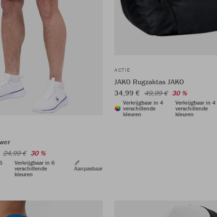
ACTIE
JAKO Rugzaktas JAKO
34,99 €
49,99 €
30 %
Verkrijgbaar in 4
Verkrijgbaar in 4
verschillende
verschillende
kleuren
kleuren
wer
€
24,99 €
30 %
 6
Verkrijgbaar in 6
verschillende
Aanpasbaar
kleuren