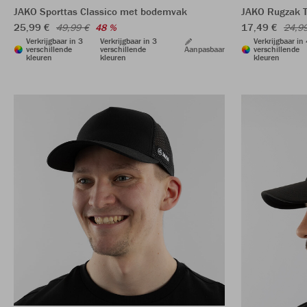
JAKO Sporttas Classico met bodemvak
JAKO Rugzak 
25,99 €
17,49 €
49,99 €
48 %
24,9
Verkrijgbaar in 3
Verkrijgbaar in 3
Verkrijgbaar in
verschillende
verschillende
Aanpasbaar
verschillende
kleuren
kleuren
kleuren