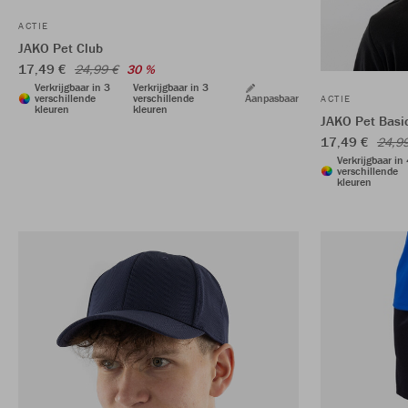
ACTIE
JAKO Pet Club
17,49 €
24,99 €
30 %
Verkrijgbaar in 3
Verkrijgbaar in 3
verschillende
verschillende
Aanpasbaar
ACTIE
kleuren
kleuren
JAKO Pet Basi
17,49 €
24,9
Verkrijgbaar in
verschillende
kleuren