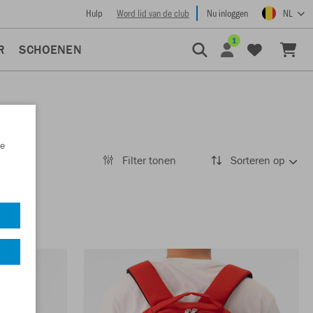
Hulp
Word lid van de club
Nu inloggen
NL
1
R
SCHOENEN
e
Filter tonen
Sorteren op