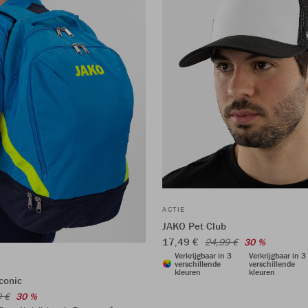
ACTIE
JAKO Pet Club
17,49 €
24,99 €
30 %
Verkrijgbaar in 3
Verkrijgbaar in 3
verschillende
verschillende
kleuren
kleuren
conic
9 €
30 %