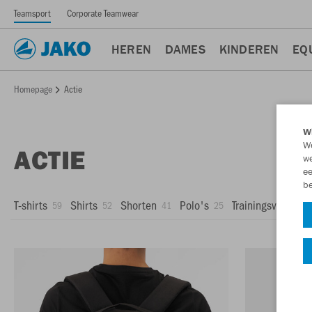
Teamsport
Corporate Teamwear
HEREN
DAMES
KINDEREN
EQ
Homepage
Actie
Wi
We
ACTIE
we
ee
be
T-shirts
Shirts
Shorten
Polo's
Trainingsvesten
59
52
41
25
1