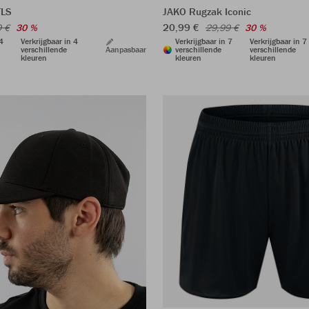
TLS
JAKO Rugzak Iconic
20,99 €
9 €
30 %
29,99 €
30 %
 4
Verkrijgbaar in 4
Verkrijgbaar in 7
Verkrijgbaar in 7
verschillende
Aanpasbaar
verschillende
verschillende
kleuren
kleuren
kleuren