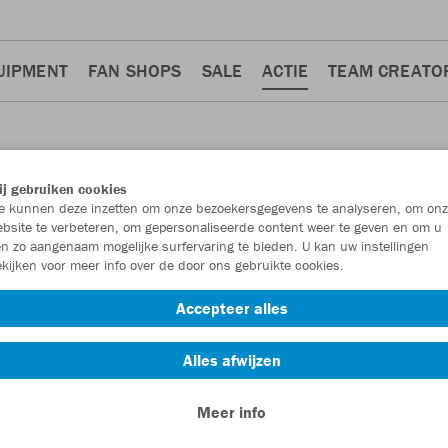
UIPMENT
FAN SHOPS
SALE
ACTIE
TEAM CREATO
j gebruiken cookies
 kunnen deze inzetten om onze bezoekersgegevens te analyseren, om onz
bsite te verbeteren, om gepersonaliseerde content weer te geven en om u
n zo aangenaam mogelijke surfervaring te bieden. U kan uw instellingen
kijken voor meer info over de door ons gebruikte cookies.
Accessoires
Trainingsbroeken
Underwear
5
10
8
6
Accepteer alles
Alles afwijzen
Meer info