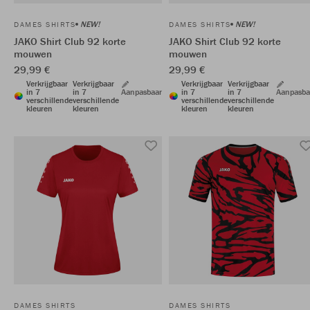
NEW!
NEW!
DAMES SHIRTS
DAMES SHIRTS
JAKO Shirt Club 92 korte
JAKO Shirt Club 92 korte
mouwen
mouwen
29,99 €
29,99 €
Verkrijgbaar
Verkrijgbaar
Verkrijgbaar
Verkrijgbaar
in 7
in 7
Aanpasbaar
in 7
in 7
Aanpasba
verschillende
verschillende
verschillende
verschillende
kleuren
kleuren
kleuren
kleuren
DAMES SHIRTS
DAMES SHIRTS