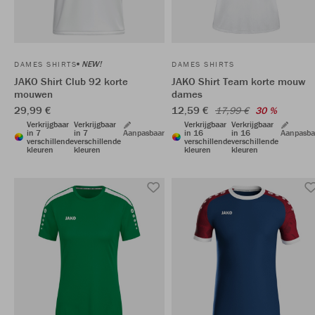
NEW!
DAMES SHIRTS
DAMES SHIRTS
JAKO Shirt Club 92 korte
JAKO Shirt Team korte mouw
mouwen
dames
29,99 €
12,59 €
17,99 €
30 %
Verkrijgbaar
Verkrijgbaar
Verkrijgbaar
Verkrijgbaar
in 7
in 7
Aanpasbaar
in 16
in 16
Aanpasba
verschillende
verschillende
verschillende
verschillende
kleuren
kleuren
kleuren
kleuren