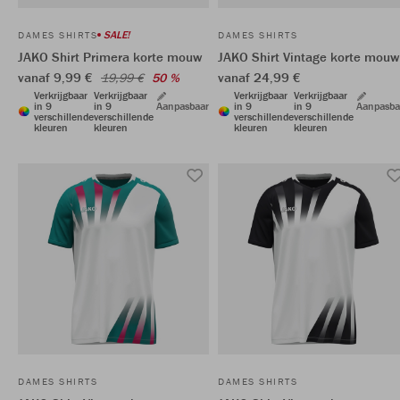
SALE!
DAMES SHIRTS
DAMES SHIRTS
JAKO Shirt Primera korte mouw
JAKO Shirt Vintage korte mouw
vanaf 9,99 €
vanaf 24,99 €
19,99 €
50 %
Verkrijgbaar
Verkrijgbaar
Verkrijgbaar
Verkrijgbaar
in 9
in 9
Aanpasbaar
in 9
in 9
Aanpasba
verschillende
verschillende
verschillende
verschillende
kleuren
kleuren
kleuren
kleuren
DAMES SHIRTS
DAMES SHIRTS