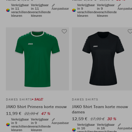
Verkrijgbaar
Verkrijgbaar
Verkrijgbaar
Verkrijgbaar
in 11
in 11
Aanpasbaar
in 9
in 9
Aanpasba
verschillende
verschillende
verschillende
verschillende
kleuren
kleuren
kleuren
kleuren
SALE!
DAMES SHIRTS
DAMES SHIRTS
JAKO Shirt Primera korte mouw
JAKO Shirt Team korte mouw
dames
11,99 €
22,99 €
47 %
12,59 €
17,99 €
30 %
Verkrijgbaar
Verkrijgbaar
in 9
in 9
Aanpasbaar
Verkrijgbaar
Verkrijgbaar
verschillende
verschillende
in 16
in 16
Aanpasba
kleuren
kleuren
verschillende
verschillende