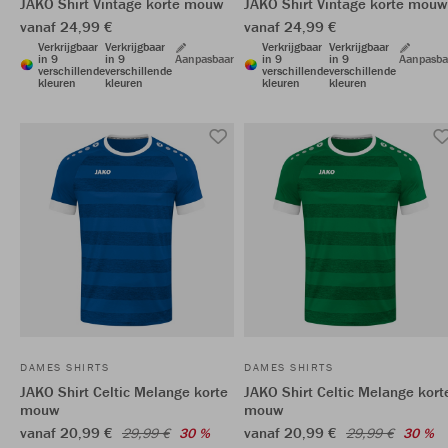
JAKO Shirt Vintage korte mouw
JAKO Shirt Vintage korte mouw
vanaf 24,99 €
vanaf 24,99 €
Verkrijgbaar
Verkrijgbaar
Verkrijgbaar
Verkrijgbaar
in 9
in 9
Aanpasbaar
in 9
in 9
Aanpasba
verschillende
verschillende
verschillende
verschillende
kleuren
kleuren
kleuren
kleuren
DAMES SHIRTS
DAMES SHIRTS
JAKO Shirt Celtic Melange korte
JAKO Shirt Celtic Melange kort
mouw
mouw
vanaf 20,99 €
vanaf 20,99 €
29,99 €
30 %
29,99 €
30 %