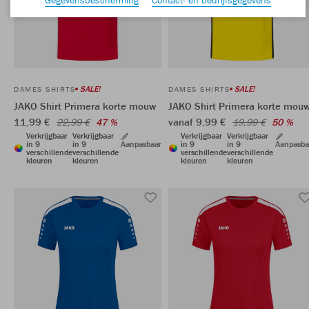
SALE!
SALE!
DAMES SHIRTS
DAMES SHIRTS
JAKO Shirt Primera korte mouw
JAKO Shirt Primera korte mou
11,99 €
vanaf 9,99 €
22,99 €
47 %
19,99 €
50 %
Verkrijgbaar
Verkrijgbaar
Verkrijgbaar
Verkrijgbaar
in 9
in 9
Aanpasbaar
in 9
in 9
Aanpasba
verschillende
verschillende
verschillende
verschillende
kleuren
kleuren
kleuren
kleuren