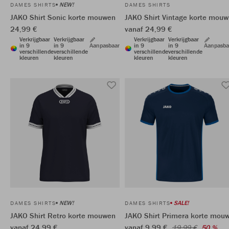
NEW!
DAMES SHIRTS
DAMES SHIRTS
JAKO Shirt Sonic korte mouwen
JAKO Shirt Vintage korte mouw
24,99 €
vanaf 24,99 €
Verkrijgbaar
Verkrijgbaar
Verkrijgbaar
Verkrijgbaar
in 9
in 9
Aanpasbaar
in 9
in 9
Aanpasba
verschillende
verschillende
verschillende
verschillende
kleuren
kleuren
kleuren
kleuren
NEW!
SALE!
DAMES SHIRTS
DAMES SHIRTS
JAKO Shirt Retro korte mouwen
JAKO Shirt Primera korte mou
vanaf 24,99 €
vanaf 9,99 €
19,99 €
50 %