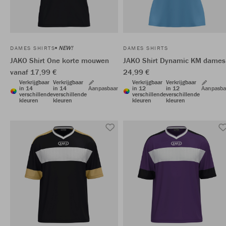
NEW!
DAMES SHIRTS
DAMES SHIRTS
JAKO Shirt One korte mouwen
JAKO Shirt Dynamic KM dames
vanaf 17,99 €
24,99 €
Verkrijgbaar
Verkrijgbaar
Verkrijgbaar
Verkrijgbaar
in 14
in 14
Aanpasbaar
in 12
in 12
Aanpasba
verschillende
verschillende
verschillende
verschillende
kleuren
kleuren
kleuren
kleuren