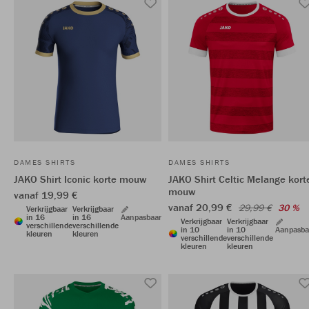
DAMES SHIRTS
DAMES SHIRTS
JAKO Shirt Iconic korte mouw
JAKO Shirt Celtic Melange kort
mouw
vanaf 19,99 €
vanaf 20,99 €
29,99 €
30 %
Verkrijgbaar
Verkrijgbaar
in 16
in 16
Aanpasbaar
Verkrijgbaar
Verkrijgbaar
verschillende
verschillende
in 10
in 10
Aanpasba
kleuren
kleuren
verschillende
verschillende
kleuren
kleuren