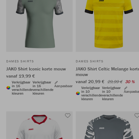
DAMES SHIRTS
DAMES SHIRTS
JAKO Shirt Iconic korte mouw
JAKO Shirt Celtic Melange kort
mouw
vanaf 19,99 €
vanaf 20,99 €
29,99 €
30 %
Verkrijgbaar
Verkrijgbaar
in 16
in 16
Aanpasbaar
Verkrijgbaar
Verkrijgbaar
verschillende
verschillende
in 10
in 10
Aanpasba
kleuren
kleuren
verschillende
verschillende
kleuren
kleuren