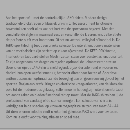
Aan het sporten! - met de aantrekkelijke JAKO-shirts. Modern design,
traditionele blokstrepen of klassiek uni-shirt. Het assortiment functionele
bovenstukken heeft alles wat het hart van de sportvrouw begeert. Met tien
verschillende stijlen in maximaal zestien verschillende kleuren, vindt elke atlete
de perfecte outfit voor haar team. Of het nu voetbal, volleybal of handbal is. De
JAKO-sportkleding biedt een unieke selectie. De uiterst functionele materialen
van de voetbalshirts zijn perfect op elkaar afgestemd. De KEEP DRY-functie,
Interlock- en Jacquard-stof en Mesh inzetten staan ​​voor eersteklas functionaliteit.
Ze zijn aangenaam om dragen en regelen optimaal de lichaamstemperatuur.
Bovendien zijn de JAKO-shirts sneldrogend, bijzonder ademend en voeren ze,
dankzij hun open weefselstructuur, het vocht direct naar buiten af. Sportieve
snitten passen zich optimaal aan de beweging aan en geven een vrij gevoel bij het
sporten. Raglan-mouwafsluitingen en elastische kraagvarianten, van de klassieke
polo tot de moderne designkraag, vallen mooi in het oog, zijn uiterst comfortabel
om aan te raken en bieden functionaliteit op maat. Met de JAKO-shirts ben jij de
professional van vandaag of de ster van morgen. Een selectie van shirts is
verkrijgbaar in de speciaal op vrouwen toegespitste snitten, van maat 34 - 44.
Uit deze enorme selectie vindt u zeker het geknipte JAKO-shirt voor uw team.
Kom nu je outfit voor training afhalen en speel mee.