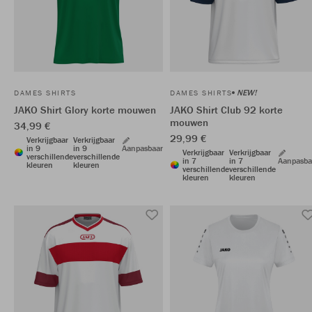
NEW!
DAMES SHIRTS
DAMES SHIRTS
JAKO Shirt Glory korte mouwen
JAKO Shirt Club 92 korte
mouwen
34,99 €
29,99 €
Verkrijgbaar
Verkrijgbaar
in 9
in 9
Aanpasbaar
Verkrijgbaar
Verkrijgbaar
verschillende
verschillende
in 7
in 7
Aanpasba
kleuren
kleuren
verschillende
verschillende
kleuren
kleuren