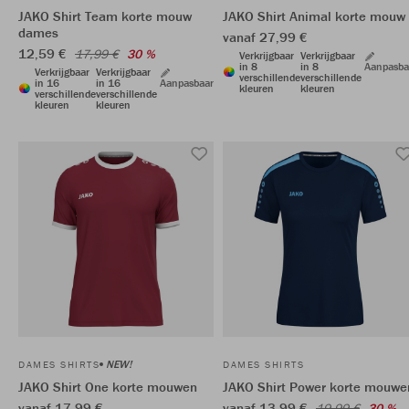
JAKO Shirt Team korte mouw
JAKO Shirt Animal korte mouw
dames
vanaf 27,99 €
12,59 €
17,99 €
30 %
Verkrijgbaar
Verkrijgbaar
in 8
in 8
Aanpasba
Verkrijgbaar
Verkrijgbaar
verschillende
verschillende
in 16
in 16
Aanpasbaar
kleuren
kleuren
verschillende
verschillende
kleuren
kleuren
NEW!
DAMES SHIRTS
DAMES SHIRTS
JAKO Shirt One korte mouwen
JAKO Shirt Power korte mouwe
vanaf 17,99 €
vanaf 13,99 €
19,99 €
30 %