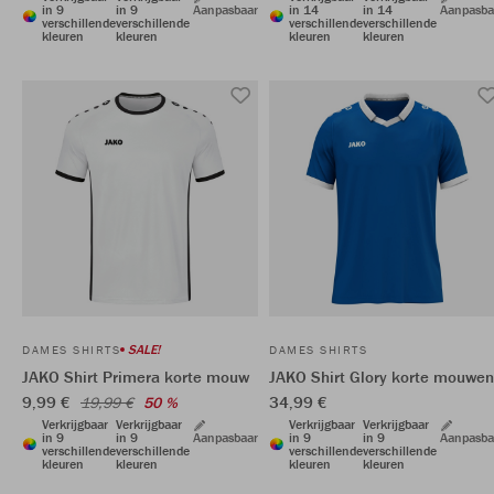
in 9
in 9
Aanpasbaar
in 14
in 14
Aanpasba
verschillende
verschillende
verschillende
verschillende
kleuren
kleuren
kleuren
kleuren
SALE!
DAMES SHIRTS
DAMES SHIRTS
JAKO Shirt Primera korte mouw
JAKO Shirt Glory korte mouwen
9,99 €
34,99 €
19,99 €
50 %
Verkrijgbaar
Verkrijgbaar
Verkrijgbaar
Verkrijgbaar
in 9
in 9
Aanpasbaar
in 9
in 9
Aanpasba
verschillende
verschillende
verschillende
verschillende
kleuren
kleuren
kleuren
kleuren