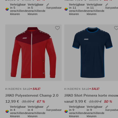
Verkrijgbaar
Verkrijgbaar
Verkrijgbaar
Verkrijgbaar
in 5
in 5
Aanpasbaar
in 11
in 11
Aanpasba
verschillende
verschillende
verschillende
verschillende
kleuren
kleuren
kleuren
kleuren
SALE!
SALE!
KINDEREN SALE
KINDEREN SALE
JAKO Polyestervest Champ 2.0
JAKO Shirt Primera korte mou
12,99 €
vanaf 9,99 €
39,99 €
67 %
19,99 €
50 %
Verkrijgbaar
Verkrijgbaar
Verkrijgbaar
Verkrijgbaar
in 4
in 4
Aanpasbaar
in 9
in 9
Aanpasba
verschillende
verschillende
verschillende
verschillende
kleuren
kleuren
kleuren
kleuren