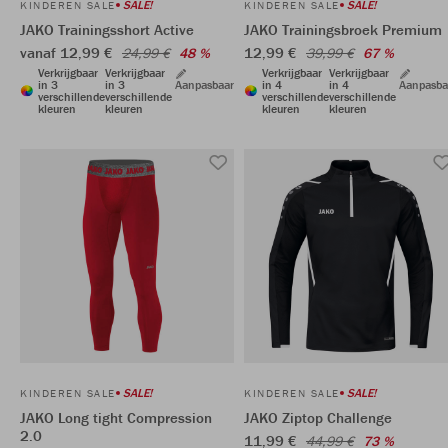
SALE!
SALE!
KINDEREN SALE
KINDEREN SALE
JAKO Trainingsshort Active
JAKO Trainingsbroek Premium
vanaf 12,99 €
12,99 €
24,99 €
48 %
39,99 €
67 %
Verkrijgbaar
Verkrijgbaar
Verkrijgbaar
Verkrijgbaar
in 3
in 3
Aanpasbaar
in 4
in 4
Aanpasba
verschillende
verschillende
verschillende
verschillende
kleuren
kleuren
kleuren
kleuren
SALE!
SALE!
KINDEREN SALE
KINDEREN SALE
JAKO Long tight Compression
JAKO Ziptop Challenge
2.0
11,99 €
44,99 €
73 %