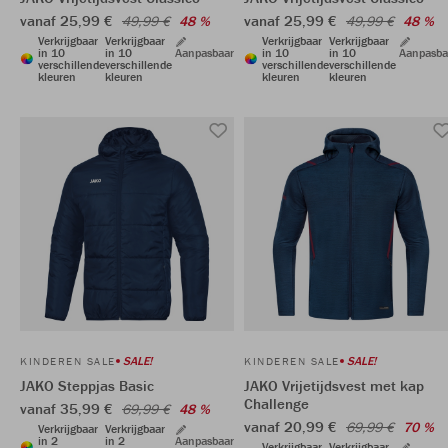
vanaf 25,99 €
vanaf 25,99 €
49,99 €
48 %
49,99 €
48 %
Verkrijgbaar
Verkrijgbaar
Verkrijgbaar
Verkrijgbaar
in 10
in 10
Aanpasbaar
in 10
in 10
Aanpasba
verschillende
verschillende
verschillende
verschillende
kleuren
kleuren
kleuren
kleuren
SALE!
SALE!
KINDEREN SALE
KINDEREN SALE
JAKO Steppjas Basic
JAKO Vrijetijdsvest met kap
Challenge
vanaf 35,99 €
69,99 €
48 %
vanaf 20,99 €
69,99 €
70 %
Verkrijgbaar
Verkrijgbaar
in 2
in 2
Aanpasbaar
Verkrijgbaar
Verkrijgbaar