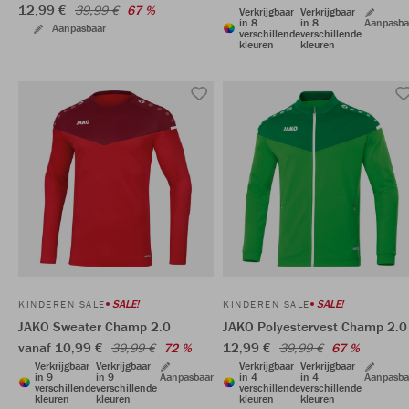
12,99 €
39,99 €
67 %
Verkrijgbaar
Verkrijgbaar
in 8
in 8
Aanpasba
Aanpasbaar
verschillende
verschillende
kleuren
kleuren
SALE!
SALE!
KINDEREN SALE
KINDEREN SALE
JAKO Sweater Champ 2.0
JAKO Polyestervest Champ 2.0
vanaf 10,99 €
12,99 €
39,99 €
72 %
39,99 €
67 %
Verkrijgbaar
Verkrijgbaar
Verkrijgbaar
Verkrijgbaar
in 9
in 9
Aanpasbaar
in 4
in 4
Aanpasba
verschillende
verschillende
verschillende
verschillende
kleuren
kleuren
kleuren
kleuren