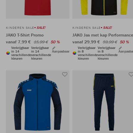
SALE!
SALE!
KINDEREN SALE
KINDEREN SALE
JAKO T-Shirt Promo
JAKO Jas met kap Performanc
vanaf 7,99 €
vanaf 29,99 €
15,99 €
50 %
59,99 €
50 %
Verkrijgbaar
Verkrijgbaar
Verkrijgbaar
Verkrijgbaar
in 14
in 14
Aanpasbaar
in 8
in 8
Aanpasba
verschillende
verschillende
verschillende
verschillende
kleuren
kleuren
kleuren
kleuren