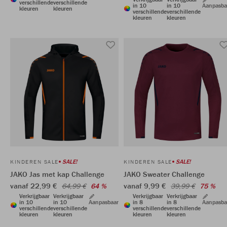
verschillende
verschillende
in 10
in 10
Aanpasba
kleuren
kleuren
verschillende
verschillende
kleuren
kleuren
SALE!
SALE!
KINDEREN SALE
KINDEREN SALE
JAKO Jas met kap Challenge
JAKO Sweater Challenge
vanaf 22,99 €
vanaf 9,99 €
64,99 €
64 %
39,99 €
75 %
Verkrijgbaar
Verkrijgbaar
Verkrijgbaar
Verkrijgbaar
in 10
in 10
Aanpasbaar
in 8
in 8
Aanpasba
verschillende
verschillende
verschillende
verschillende
kleuren
kleuren
kleuren
kleuren