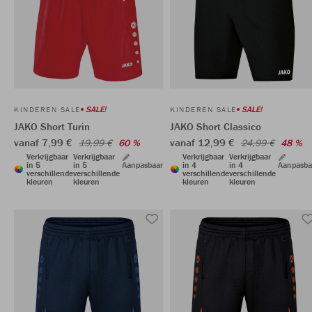
SALE!
SALE!
KINDEREN SALE
KINDEREN SALE
JAKO Short Turin
JAKO Short Classico
vanaf 7,99 €
vanaf 12,99 €
19,99 €
60 %
24,99 €
48 %
Verkrijgbaar
Verkrijgbaar
Verkrijgbaar
Verkrijgbaar
in 5
in 5
Aanpasbaar
in 4
in 4
Aanpasba
verschillende
verschillende
verschillende
verschillende
kleuren
kleuren
kleuren
kleuren