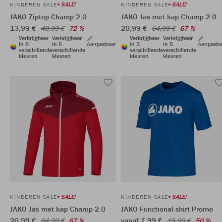
SALE!
SALE!
KINDEREN SALE
KINDEREN SALE
JAKO Ziptop Champ 2.0
JAKO Jas met kap Champ 2.0
13,99 €
20,99 €
49,99 €
72 %
64,99 €
67 %
Verkrijgbaar
Verkrijgbaar
Verkrijgbaar
Verkrijgbaar
in 6
in 6
Aanpasbaar
in 5
in 5
Aanpasba
verschillende
verschillende
verschillende
verschillende
kleuren
kleuren
kleuren
kleuren
SALE!
SALE!
KINDEREN SALE
KINDEREN SALE
JAKO Jas met kap Champ 2.0
JAKO Functional shirt Promo
20,99 €
vanaf 7,99 €
64,99 €
67 %
15,99 €
50 %