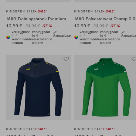
SALE!
SALE!
KINDEREN SALE
KINDEREN SALE
JAKO Trainingsbroek Premium
JAKO Polyestervest Champ 2.0
12,99 €
12,99 €
39,99 €
67 %
39,99 €
67 %
Verkrijgbaar
Verkrijgbaar
Verkrijgbaar
Verkrijgbaar
in 4
in 4
Aanpasbaar
in 4
in 4
Aanpasba
verschillende
verschillende
verschillende
verschillende
kleuren
kleuren
kleuren
kleuren
SALE!
SALE!
KINDEREN SALE
KINDEREN SALE