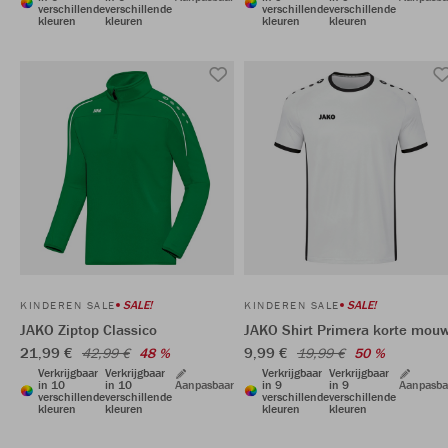
verschillende
verschillende
verschillende
verschillende
kleuren
kleuren
kleuren
kleuren
SALE!
SALE!
KINDEREN SALE
KINDEREN SALE
JAKO Ziptop Classico
JAKO Shirt Primera korte mou
21,99 €
9,99 €
42,99 €
48 %
19,99 €
50 %
Verkrijgbaar
Verkrijgbaar
Verkrijgbaar
Verkrijgbaar
in 10
in 10
Aanpasbaar
in 9
in 9
Aanpasba
verschillende
verschillende
verschillende
verschillende
kleuren
kleuren
kleuren
kleuren