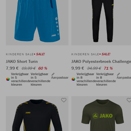
SALE!
SALE!
KINDEREN SALE
KINDEREN SALE
JAKO Short Turin
JAKO Polyesterbroek Challeng
7,99 €
9,99 €
19,99 €
60 %
34,99 €
71 %
Verkrijgbaar
Verkrijgbaar
Verkrijgbaar
Verkrijgbaar
in 5
in 5
Aanpasbaar
in 8
in 8
Aanpasba
verschillende
verschillende
verschillende
verschillende
kleuren
kleuren
kleuren
kleuren