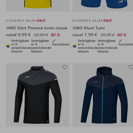
SALE!
SALE!
KINDEREN SALE
KINDEREN SALE
JAKO Shirt Primera korte mouw
JAKO Short Turin
vanaf 9,99 €
vanaf 7,99 €
19,99 €
50 %
19,99 €
60 %
Verkrijgbaar
Verkrijgbaar
Verkrijgbaar
Verkrijgbaar
in 9
in 9
Aanpasbaar
in 5
in 5
Aanpasba
verschillende
verschillende
verschillende
verschillende
kleuren
kleuren
kleuren
kleuren