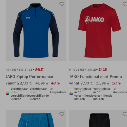
SALE!
SALE!
KINDEREN SALE
KINDEREN SALE
JAKO Ziptop Performance
JAKO Functional shirt Promo
vanaf 22,99 €
vanaf 7,99 €
44,99 €
48 %
15,99 €
50 %
Verkrijgbaar
Verkrijgbaar
Verkrijgbaar
Verkrijgbaar
in 8
in 8
Aanpasbaar
in 11
in 11
Aanpasba
verschillende
verschillende
verschillende
verschillende
kleuren
kleuren
kleuren
kleuren