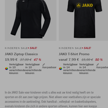
SALE!
SALE!
KINDEREN SALE
KINDEREN SALE
JAKO Ziptop Classico
JAKO T-Shirt Promo
19,99 €
vanaf 7,99 €
37,99 €
47 %
15,99 €
50 %
Verkrijgbaar
Verkrijgbaar
Verkrijgbaar
Verkrijgbaar
in 10
in 10
Aanpasbaar
in 14
in 14
Aanpasba
verschillende
verschillende
verschillende
verschillende
kleuren
kleuren
kleuren
kleuren
In de JAKO Sale voor kinderen vindt u alles wat uw kind nodig heeft om te
sporten en dit aan zeer lage prijzen. Niet alleen voor voetballers zijn er speciale
accessoires in de aanbieding. Ook handbal-, volleybal- en basketbalspelers,
evenals kinderen die zich in andere sporten uitleven, kunnen hier een koopje