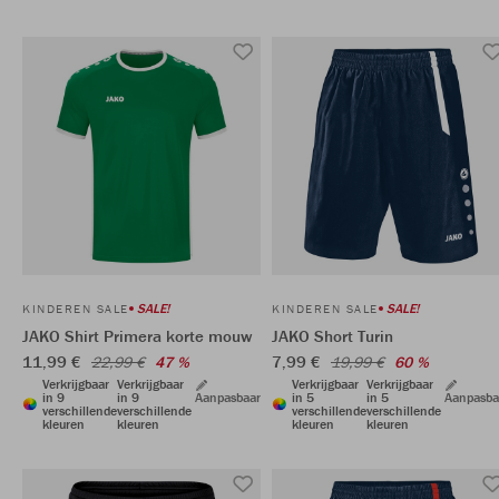
SALE!
SALE!
KINDEREN SALE
KINDEREN SALE
JAKO Shirt Primera korte mouw
JAKO Short Turin
11,99 €
7,99 €
22,99 €
47 %
19,99 €
60 %
Verkrijgbaar
Verkrijgbaar
Verkrijgbaar
Verkrijgbaar
in 9
in 9
Aanpasbaar
in 5
in 5
Aanpasba
verschillende
verschillende
verschillende
verschillende
kleuren
kleuren
kleuren
kleuren