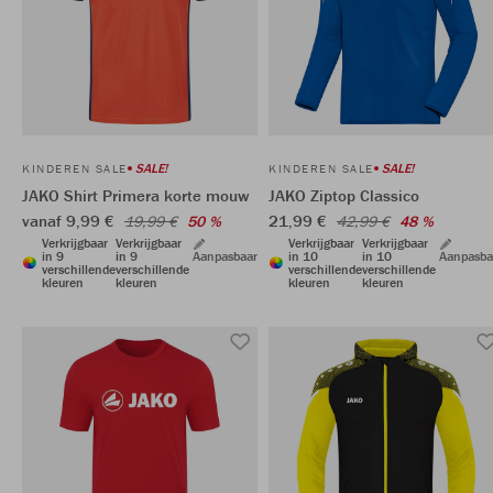
SALE!
SALE!
KINDEREN SALE
KINDEREN SALE
JAKO Shirt Primera korte mouw
JAKO Ziptop Classico
vanaf 9,99 €
21,99 €
19,99 €
50 %
42,99 €
48 %
Verkrijgbaar
Verkrijgbaar
Verkrijgbaar
Verkrijgbaar
in 9
in 9
Aanpasbaar
in 10
in 10
Aanpasba
verschillende
verschillende
verschillende
verschillende
kleuren
kleuren
kleuren
kleuren