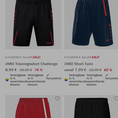
SALE!
SALE!
KINDEREN SALE
KINDEREN SALE
JAKO Trainingsshort Challenge
JAKO Short Turin
8,99 €
vanaf 7,99 €
34,99 €
74 %
19,99 €
60 %
Verkrijgbaar
Verkrijgbaar
Verkrijgbaar
Verkrijgbaar
in 6
in 6
Aanpasbaar
in 5
in 5
Aanpasba
verschillende
verschillende
verschillende
verschillende
kleuren
kleuren
kleuren
kleuren