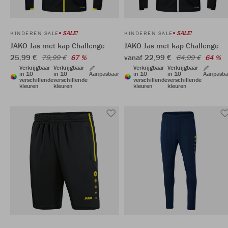
SALE!
SALE!
KINDEREN SALE
KINDEREN SALE
JAKO Jas met kap Challenge
JAKO Jas met kap Challenge
25,99 €
vanaf 22,99 €
79,99 €
67 %
64,99 €
64 %
Verkrijgbaar
Verkrijgbaar
Verkrijgbaar
Verkrijgbaar
in 10
in 10
Aanpasbaar
in 10
in 10
Aanpasba
verschillende
verschillende
verschillende
verschillende
kleuren
kleuren
kleuren
kleuren