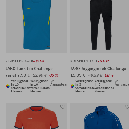
SALE!
SALE!
KINDEREN SALE
KINDEREN SALE
JAKO Tank top Challenge
JAKO Joggingbroek Challenge
vanaf 7,99 €
15,99 €
22,99 €
65 %
49,99 €
68 %
Verkrijgbaar
Verkrijgbaar
Verkrijgbaar
Verkrijgbaar
in 10
in 10
Aanpasbaar
in 3
in 3
Aanpasba
verschillende
verschillende
verschillende
verschillende
kleuren
kleuren
kleuren
kleuren