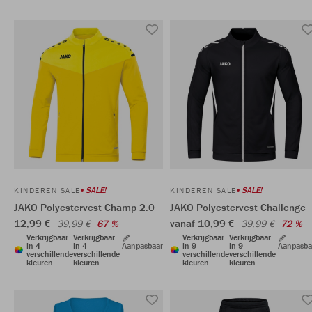
SALE!
SALE!
KINDEREN SALE
KINDEREN SALE
JAKO Polyestervest Champ 2.0
JAKO Polyestervest Challenge
12,99 €
vanaf 10,99 €
39,99 €
67 %
39,99 €
72 %
Verkrijgbaar
Verkrijgbaar
Verkrijgbaar
Verkrijgbaar
in 4
in 4
Aanpasbaar
in 9
in 9
Aanpasba
verschillende
verschillende
verschillende
verschillende
kleuren
kleuren
kleuren
kleuren