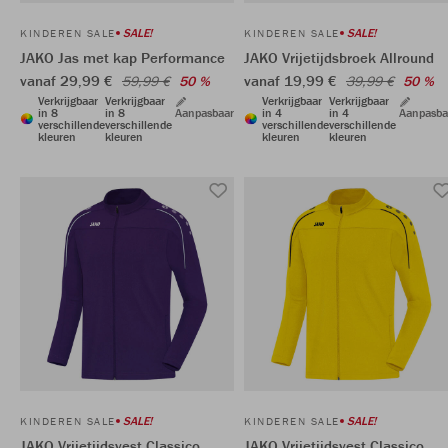
SALE!
SALE!
KINDEREN SALE
KINDEREN SALE
JAKO Jas met kap Performance
JAKO Vrijetijdsbroek Allround
vanaf 29,99 €
vanaf 19,99 €
59,99 €
50 %
39,99 €
50 %
Verkrijgbaar
Verkrijgbaar
Verkrijgbaar
Verkrijgbaar
in 8
in 8
Aanpasbaar
in 4
in 4
Aanpasba
verschillende
verschillende
verschillende
verschillende
kleuren
kleuren
kleuren
kleuren
SALE!
SALE!
KINDEREN SALE
KINDEREN SALE
JAKO Vrijetijdsvest Classico
JAKO Vrijetijdsvest Classico