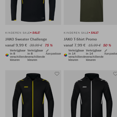
SALE!
SALE!
KINDEREN SALE
KINDEREN SALE
JAKO Sweater Challenge
JAKO T-Shirt Promo
vanaf 9,99 €
vanaf 7,99 €
39,99 €
75 %
15,99 €
50 %
Verkrijgbaar
Verkrijgbaar
Verkrijgbaar
Verkrijgbaar
in 8
in 8
Aanpasbaar
in 14
in 14
Aanpasba
verschillende
verschillende
verschillende
verschillende
kleuren
kleuren
kleuren
kleuren