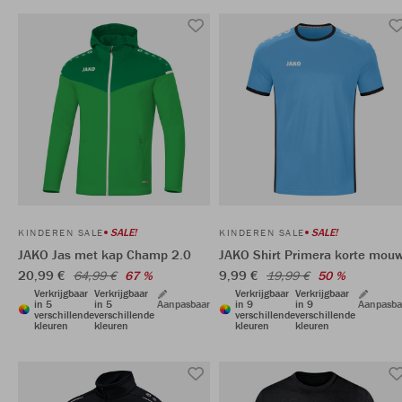
SALE!
SALE!
KINDEREN SALE
KINDEREN SALE
JAKO Jas met kap Champ 2.0
JAKO Shirt Primera korte mou
20,99 €
9,99 €
64,99 €
67 %
19,99 €
50 %
Verkrijgbaar
Verkrijgbaar
Verkrijgbaar
Verkrijgbaar
in 5
in 5
Aanpasbaar
in 9
in 9
Aanpasba
verschillende
verschillende
verschillende
verschillende
kleuren
kleuren
kleuren
kleuren