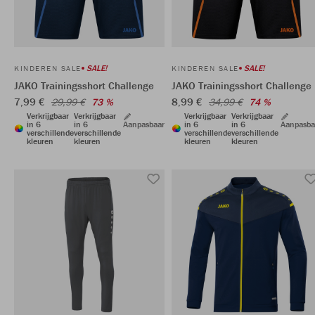
SALE!
SALE!
KINDEREN SALE
KINDEREN SALE
JAKO Trainingsshort Challenge
JAKO Trainingsshort Challenge
7,99 €
8,99 €
29,99 €
73 %
34,99 €
74 %
Verkrijgbaar
Verkrijgbaar
Verkrijgbaar
Verkrijgbaar
in 6
in 6
Aanpasbaar
in 6
in 6
Aanpasba
verschillende
verschillende
verschillende
verschillende
kleuren
kleuren
kleuren
kleuren