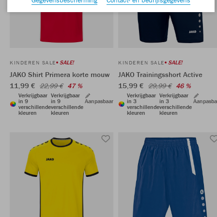
SALE!
SALE!
KINDEREN SALE
KINDEREN SALE
JAKO Shirt Primera korte mouw
JAKO Trainingsshort Active
11,99 €
15,99 €
22,99 €
47 %
29,99 €
46 %
Verkrijgbaar
Verkrijgbaar
Verkrijgbaar
Verkrijgbaar
in 9
in 9
Aanpasbaar
in 3
in 3
Aanpasba
verschillende
verschillende
verschillende
verschillende
kleuren
kleuren
kleuren
kleuren