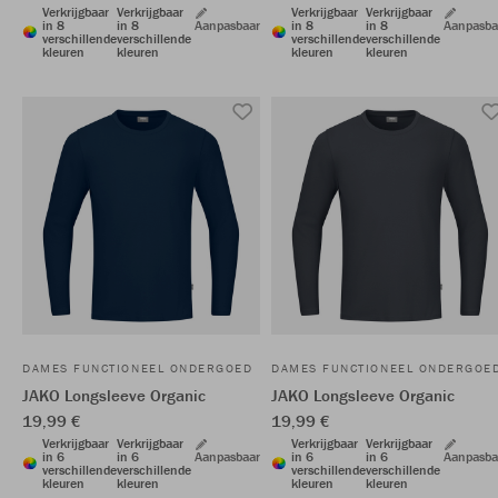
Verkrijgbaar
Verkrijgbaar
Verkrijgbaar
Verkrijgbaar
in 8
in 8
Aanpasbaar
in 8
in 8
Aanpasba
verschillende
verschillende
verschillende
verschillende
kleuren
kleuren
kleuren
kleuren
DAMES FUNCTIONEEL ONDERGOED
DAMES FUNCTIONEEL ONDERGOE
JAKO Longsleeve Organic
JAKO Longsleeve Organic
19,99 €
19,99 €
Verkrijgbaar
Verkrijgbaar
Verkrijgbaar
Verkrijgbaar
in 6
in 6
Aanpasbaar
in 6
in 6
Aanpasba
verschillende
verschillende
verschillende
verschillende
kleuren
kleuren
kleuren
kleuren