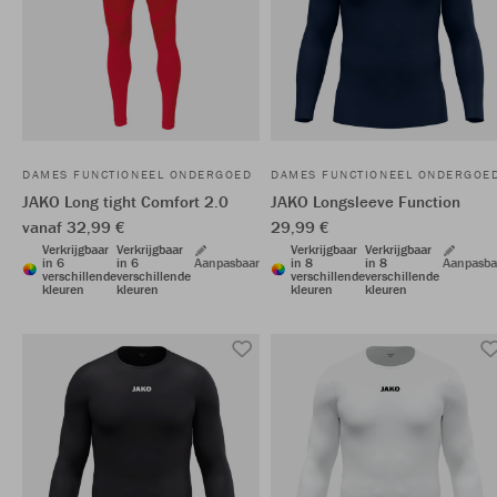
DAMES FUNCTIONEEL ONDERGOED
DAMES FUNCTIONEEL ONDERGOE
JAKO Long tight Comfort 2.0
JAKO Longsleeve Function
vanaf 32,99 €
29,99 €
Verkrijgbaar
Verkrijgbaar
Verkrijgbaar
Verkrijgbaar
in 6
in 6
Aanpasbaar
in 8
in 8
Aanpasba
verschillende
verschillende
verschillende
verschillende
kleuren
kleuren
kleuren
kleuren