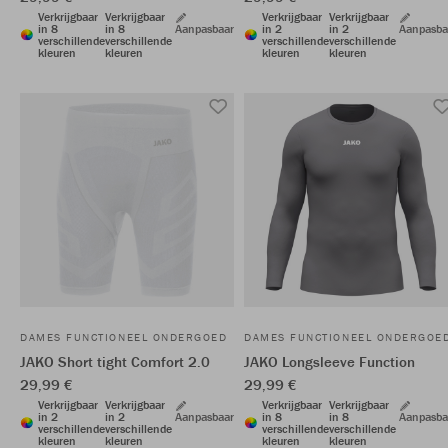
Verkrijgbaar
Verkrijgbaar
Verkrijgbaar
Verkrijgbaar
in 8
in 8
Aanpasbaar
in 2
in 2
Aanpasba
verschillende
verschillende
verschillende
verschillende
kleuren
kleuren
kleuren
kleuren
DAMES FUNCTIONEEL ONDERGOED
DAMES FUNCTIONEEL ONDERGOE
JAKO Short tight Comfort 2.0
JAKO Longsleeve Function
29,99 €
29,99 €
Verkrijgbaar
Verkrijgbaar
Verkrijgbaar
Verkrijgbaar
in 2
in 2
Aanpasbaar
in 8
in 8
Aanpasba
verschillende
verschillende
verschillende
verschillende
kleuren
kleuren
kleuren
kleuren