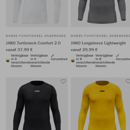
DAMES FUNCTIONEEL ONDERGOED
DAMES FUNCTIONEEL ONDERGOE
JAKO Turtleneck Comfort 2.0
JAKO Longsleeve Lightweight
vanaf 37,99 €
vanaf 29,99 €
Verkrijgbaar
Verkrijgbaar
Verkrijgbaar
Verkrijgbaar
in 6
in 6
Aanpasbaar
in 8
in 8
Aanpasba
verschillende
verschillende
verschillende
verschillende
kleuren
kleuren
kleuren
kleuren