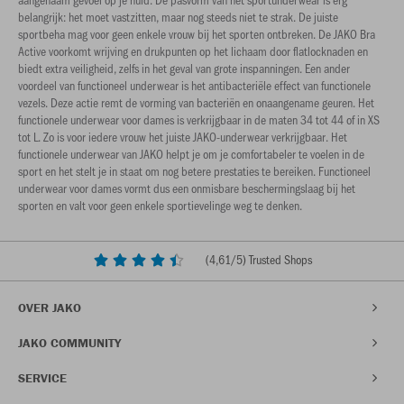
belangrijk: het moet vastzitten, maar nog steeds niet te strak. De juiste
sportbeha mag voor geen enkele vrouw bij het sporten ontbreken. De JAKO Bra
Active voorkomt wrijving en drukpunten op het lichaam door flatlocknaden en
biedt extra veiligheid, zelfs in het geval van grote inspanningen. Een ander
voordeel van functioneel underwear is het antibacteriële effect van functionele
vezels. Deze actie remt de vorming van bacteriën en onaangename geuren. Het
functionele underwear voor dames is verkrijgbaar in de maten 34 tot 44 of in XS
tot L. Zo is voor iedere vrouw het juiste JAKO-underwear verkrijgbaar. Het
functionele underwear van JAKO helpt je om je comfortabeler te voelen in de
sport en het stelt je in staat om nog betere prestaties te bereiken. Functioneel
underwear voor dames vormt dus een onmisbare beschermingslaag bij het
sporten en valt voor geen enkele sportievelinge weg te denken.
(
4,61
/5) Trusted Shops
OVER JAKO
JAKO COMMUNITY
SERVICE