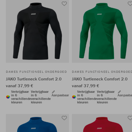
DAMES FUNCTIONEEL ONDERGOED
DAMES FUNCTIONEEL ONDERGOE
JAKO Turtleneck Comfort 2.0
JAKO Turtleneck Comfort 2.0
vanaf 37,99 €
vanaf 37,99 €
Verkrijgbaar
Verkrijgbaar
Verkrijgbaar
Verkrijgbaar
in 6
in 6
Aanpasbaar
in 6
in 6
Aanpasba
verschillende
verschillende
verschillende
verschillende
kleuren
kleuren
kleuren
kleuren