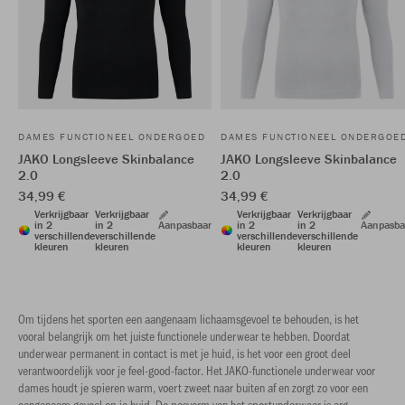
DAMES FUNCTIONEEL ONDERGOED
DAMES FUNCTIONEEL ONDERGOE
JAKO Longsleeve Skinbalance
JAKO Longsleeve Skinbalance
2.0
2.0
34,99 €
34,99 €
Verkrijgbaar
Verkrijgbaar
Verkrijgbaar
Verkrijgbaar
in 2
in 2
Aanpasbaar
in 2
in 2
Aanpasba
verschillende
verschillende
verschillende
verschillende
kleuren
kleuren
kleuren
kleuren
Om tijdens het sporten een aangenaam lichaamsgevoel te behouden, is het
vooral belangrijk om het juiste functionele underwear te hebben. Doordat
underwear permanent in contact is met je huid, is het voor een groot deel
verantwoordelijk voor je feel-good-factor. Het JAKO-functionele underwear voor
dames houdt je spieren warm, voert zweet naar buiten af en zorgt zo voor een
aangenaam gevoel op je huid. De pasvorm van het sportunderwear is erg