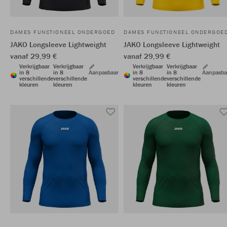
DAMES FUNCTIONEEL ONDERGOED
DAMES FUNCTIONEEL ONDERGOE
JAKO Longsleeve Lightweight
JAKO Longsleeve Lightweight
vanaf 29,99 €
vanaf 29,99 €
Verkrijgbaar
Verkrijgbaar
Verkrijgbaar
Verkrijgbaar
in 8
in 8
Aanpasbaar
in 8
in 8
Aanpasba
verschillende
verschillende
verschillende
verschillende
kleuren
kleuren
kleuren
kleuren