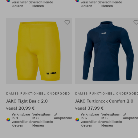
verschillende
verschillende
verschillende
verschillende
kleuren
kleuren
kleuren
kleuren
DAMES FUNCTIONEEL ONDERGOED
DAMES FUNCTIONEEL ONDERGOE
JAKO Tight Basic 2.0
JAKO Turtleneck Comfort 2.0
vanaf 20,99 €
vanaf 37,99 €
Verkrijgbaar
Verkrijgbaar
Verkrijgbaar
Verkrijgbaar
in 8
in 8
Aanpasbaar
in 6
in 6
Aanpasba
verschillende
verschillende
verschillende
verschillende
kleuren
kleuren
kleuren
kleuren