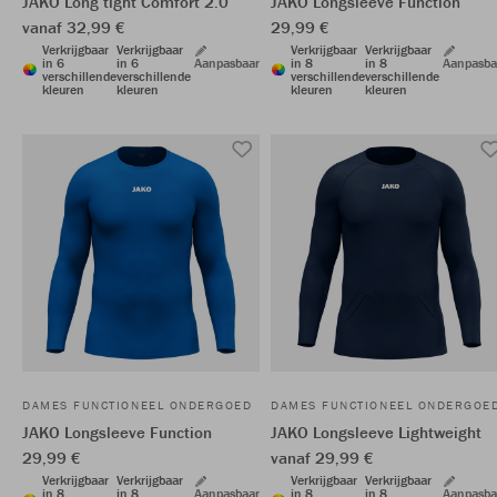
JAKO Long tight Comfort 2.0
JAKO Longsleeve Function
vanaf 32,99 €
29,99 €
Verkrijgbaar
Verkrijgbaar
Verkrijgbaar
Verkrijgbaar
in 6
in 6
Aanpasbaar
in 8
in 8
Aanpasba
verschillende
verschillende
verschillende
verschillende
kleuren
kleuren
kleuren
kleuren
DAMES FUNCTIONEEL ONDERGOED
DAMES FUNCTIONEEL ONDERGOE
JAKO Longsleeve Function
JAKO Longsleeve Lightweight
29,99 €
vanaf 29,99 €
Verkrijgbaar
Verkrijgbaar
Verkrijgbaar
Verkrijgbaar
in 8
in 8
Aanpasbaar
in 8
in 8
Aanpasba