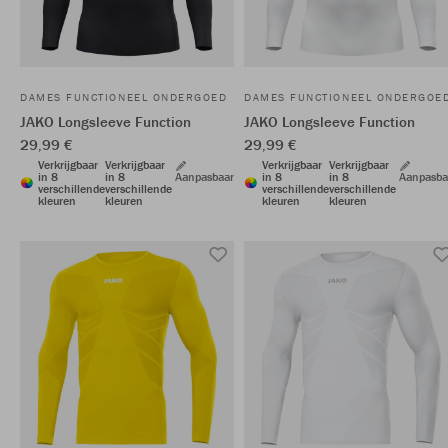
DAMES FUNCTIONEEL ONDERGOED
DAMES FUNCTIONEEL ONDERGOE
JAKO Longsleeve Function
JAKO Longsleeve Function
29,99 €
29,99 €
Verkrijgbaar
Verkrijgbaar
Verkrijgbaar
Verkrijgbaar
in 8
in 8
Aanpasbaar
in 8
in 8
Aanpasba
verschillende
verschillende
verschillende
verschillende
kleuren
kleuren
kleuren
kleuren