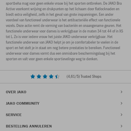
sportbeha mag voor geen enkele vrouw bij het sporten ontbreken. De JAKO Bra
Active voorkomt wrijving en drukpunten op het lichaam door flatlocknaden en
biedt extra veiligheid, zelfs in het geval van grote inspanningen. Een ander
voordeel van functioneel underwear is het antibacteriële effect van functionele
vezels. Deze actie remt de vorming van bacteriën en onaangename geuren. Het
functionele underwear voor dames is verkrijgbaar in de maten 34 tot 44 of in XS
tot L. Zo is voor iedere vrouw het juiste JAKO-underwear verkrijgbaar. Het
functionele underwear van JAKO helpt je om je comfortabeler te voelen in de
sport en het stelt je in staat om nog betere prestaties te bereiken. Functioneel
underwear voor dames vormt dus een onmisbare beschermingslaag bij het
sporten en valt voor geen enkele sportievelinge weg te denken.
(
4,61
/5) Trusted Shops
OVER JAKO
JAKO COMMUNITY
SERVICE
BESTELLING ANNULEREN