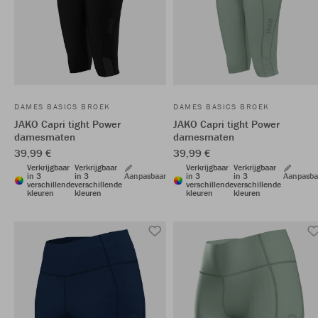
DAMES BASICS BROEK
DAMES BASICS BROEK
JAKO Capri tight Power
JAKO Capri tight Power
damesmaten
damesmaten
39,99 €
39,99 €
Verkrijgbaar
Verkrijgbaar
Verkrijgbaar
Verkrijgbaar
in 3
in 3
Aanpasbaar
in 3
in 3
Aanpasba
verschillende
verschillende
verschillende
verschillende
kleuren
kleuren
kleuren
kleuren