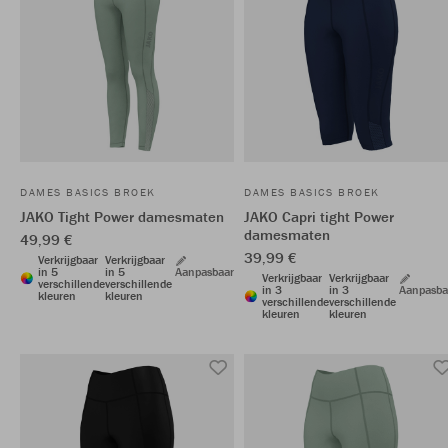
DAMES BASICS BROEK
DAMES BASICS BROEK
JAKO Tight Power damesmaten
JAKO Capri tight Power
damesmaten
49,99 €
39,99 €
Verkrijgbaar
Verkrijgbaar
in 5
in 5
Aanpasbaar
Verkrijgbaar
Verkrijgbaar
verschillende
verschillende
in 3
in 3
Aanpasba
kleuren
kleuren
verschillende
verschillende
kleuren
kleuren