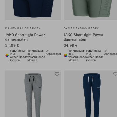
DAMES BASICS BROEK
DAMES BASICS BROEK
JAKO Short tight Power
JAKO Short tight Power
damesmaten
damesmaten
34,99 €
34,99 €
Verkrijgbaar
Verkrijgbaar
Verkrijgbaar
Verkrijgbaar
in 3
in 3
Aanpasbaar
in 3
in 3
Aanpasba
verschillende
verschillende
verschillende
verschillende
kleuren
kleuren
kleuren
kleuren