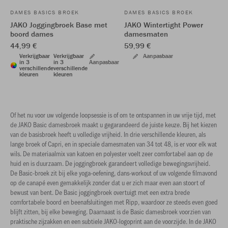
DAMES BASICS BROEK
DAMES BASICS BROEK
JAKO Joggingbroek Base met
JAKO Wintertight Power
boord dames
damesmaten
44,99 €
59,99 €
Verkrijgbaar
Verkrijgbaar
Aanpasbaar
in 3
in 3
Aanpasbaar
verschillende
verschillende
kleuren
kleuren
Of het nu voor uw volgende loopsessie is of om te ontspannen in uw vrije tijd, met
de JAKO Basic damesbroek maakt u gegarandeerd de juiste keuze. Bij het kiezen
van de basisbroek heeft u volledige vrijheid. In drie verschillende kleuren, als
lange broek of Capri, en in speciale damesmaten van 34 tot 48, is er voor elk wat
wils. De materiaalmix van katoen en polyester voelt zeer comfortabel aan op de
huid en is duurzaam. De joggingbroek garandeert volledige bewegingsvrijheid.
De Basic-broek zit bij elke yoga-oefening, dans-workout of uw volgende filmavond
op de canapé even gemakkelijk zonder dat u er zich maar even aan stoort of
bewust van bent. De Basic joggingbroek overtuigt met een extra brede
comfortabele boord en beenafsluitingen met Ripp, waardoor ze steeds even goed
blijft zitten, bij elke beweging. Daarnaast is de Basic damesbroek voorzien van
praktische zijzakken en een subtiele JAKO-logoprint aan de voorzijde. In de JAKO