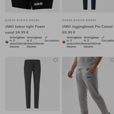
DAMES BASICS BROEK
DAMES BASICS BROEK
JAKO Indoor tight Power
JAKO Joggingbroek Pro Casual
vanaf 24,99 €
69,99 €
Verkrijgbaar
Verkrijgbaar
Verkrijgbaar
Verkrijgbaar
in 2
in 2
Aanpasbaar
in 3
in 3
Aanpasba
verschillende
verschillende
verschillende
verschillende
kleuren
kleuren
kleuren
kleuren