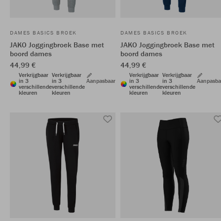
DAMES BASICS BROEK
DAMES BASICS BROEK
JAKO Joggingbroek Base met
JAKO Joggingbroek Base met
boord dames
boord dames
44,99 €
44,99 €
Verkrijgbaar
Verkrijgbaar
Verkrijgbaar
Verkrijgbaar
in 3
in 3
Aanpasbaar
in 3
in 3
Aanpasba
verschillende
verschillende
verschillende
verschillende
kleuren
kleuren
kleuren
kleuren