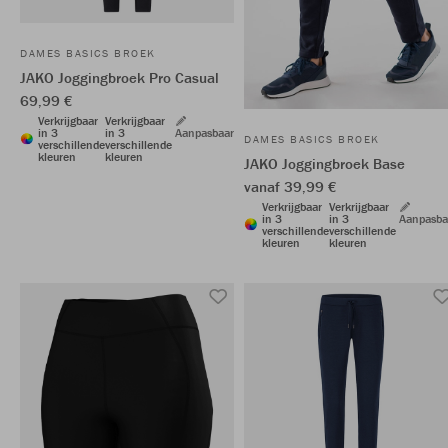
DAMES BASICS BROEK
JAKO Joggingbroek Pro Casual
69,99 €
Verkrijgbaar
Verkrijgbaar
in 3
in 3
Aanpasbaar
DAMES BASICS BROEK
verschillende
verschillende
kleuren
kleuren
JAKO Joggingbroek Base
vanaf 39,99 €
Verkrijgbaar
Verkrijgbaar
in 3
in 3
Aanpasba
verschillende
verschillende
kleuren
kleuren