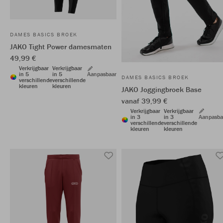
DAMES BASICS BROEK
JAKO Tight Power damesmaten
49,99 €
Verkrijgbaar
Verkrijgbaar
in 5
in 5
Aanpasbaar
DAMES BASICS BROEK
verschillende
verschillende
kleuren
kleuren
JAKO Joggingbroek Base
vanaf 39,99 €
Verkrijgbaar
Verkrijgbaar
in 3
in 3
Aanpasba
verschillende
verschillende
kleuren
kleuren