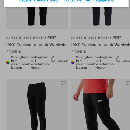
NEW!
NEW!
DAMES BASICS BROEK
DAMES BASICS BROEK
JAKO Tracksuite broek Wardrobe
JAKO Tracksuite broek Wardro
74,99 €
74,99 €
Verkrijgbaar
Verkrijgbaar
Verkrijgbaar
Verkrijgbaar
in 4
in 4
Aanpasbaar
in 4
in 4
Aanpasba
verschillende
verschillende
verschillende
verschillende
kleuren
kleuren
kleuren
kleuren