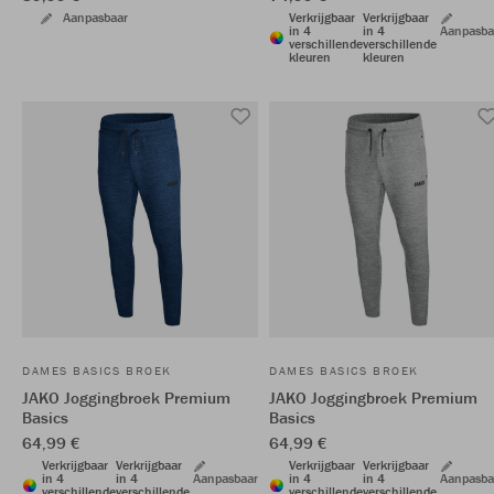
Aanpasbaar
Verkrijgbaar
Verkrijgbaar
in 4
in 4
Aanpasba
verschillende
verschillende
kleuren
kleuren
DAMES BASICS BROEK
DAMES BASICS BROEK
JAKO Joggingbroek Premium
JAKO Joggingbroek Premium
Basics
Basics
64,99 €
64,99 €
Verkrijgbaar
Verkrijgbaar
Verkrijgbaar
Verkrijgbaar
in 4
in 4
Aanpasbaar
in 4
in 4
Aanpasba
verschillende
verschillende
verschillende
verschillende