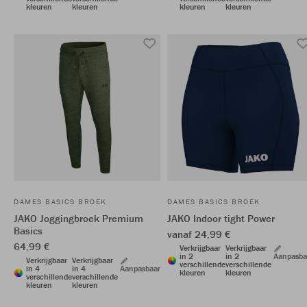
kleuren
kleuren
kleuren
kleuren
DAMES BASICS BROEK
DAMES BASICS BROEK
JAKO Joggingbroek Premium
JAKO Indoor tight Power
Basics
vanaf 24,99 €
64,99 €
Verkrijgbaar
Verkrijgbaar
in 2
in 2
Aanpasba
Verkrijgbaar
Verkrijgbaar
verschillende
verschillende
in 4
in 4
Aanpasbaar
kleuren
kleuren
verschillende
verschillende
kleuren
kleuren