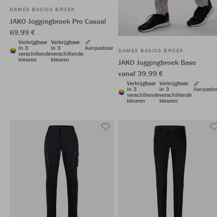
DAMES BASICS BROEK
JAKO Joggingbroek Pro Casual
69,99 €
Verkrijgbaar
Verkrijgbaar
in 3
in 3
Aanpasbaar
DAMES BASICS BROEK
verschillende
verschillende
kleuren
kleuren
JAKO Joggingbroek Base
vanaf 39,99 €
Verkrijgbaar
Verkrijgbaar
in 3
in 3
Aanpasba
verschillende
verschillende
kleuren
kleuren