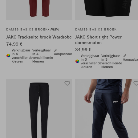
NEW!
DAMES BASICS BROEK
DAMES BASICS BROEK
JAKO Tracksuite broek Wardrobe
JAKO Short tight Power
damesmaten
74,99 €
34,99 €
Verkrijgbaar
Verkrijgbaar
in 4
in 4
Aanpasbaar
Verkrijgbaar
Verkrijgbaar
verschillende
verschillende
in 3
in 3
Aanpasba
kleuren
kleuren
verschillende
verschillende
kleuren
kleuren