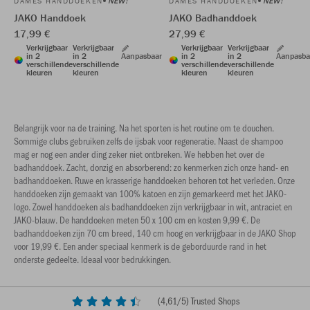
NEW!
NEW!
DAMES HANDDOEKEN
DAMES HANDDOEKEN
JAKO Handdoek
JAKO Badhanddoek
17,99 €
27,99 €
Verkrijgbaar
Verkrijgbaar
Verkrijgbaar
Verkrijgbaar
in 2
in 2
Aanpasbaar
in 2
in 2
Aanpasba
verschillende
verschillende
verschillende
verschillende
kleuren
kleuren
kleuren
kleuren
Belangrijk voor na de training. Na het sporten is het routine om te douchen.
Sommige clubs gebruiken zelfs de ijsbak voor regeneratie. Naast de shampoo
mag er nog een ander ding zeker niet ontbreken. We hebben het over de
badhanddoek. Zacht, donzig en absorberend: zo kenmerken zich onze hand- en
badhanddoeken. Ruwe en krasserige handdoeken behoren tot het verleden. Onze
handdoeken zijn gemaakt van 100% katoen en zijn gemarkeerd met het JAKO-
logo. Zowel handdoeken als badhanddoeken zijn verkrijgbaar in wit, antraciet en
JAKO-blauw. De handdoeken meten 50 x 100 cm en kosten 9,99 €. De
badhanddoeken zijn 70 cm breed, 140 cm hoog en verkrijgbaar in de JAKO Shop
voor 19,99 €. Een ander speciaal kenmerk is de geborduurde rand in het
onderste gedeelte. Ideaal voor bedrukkingen.
(
4,61
/5) Trusted Shops