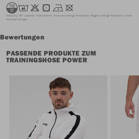
Keep Dry
40° waschen
Nicht chloren
Trocknen niedrige Temperatur
Bügeln niedrige Temperatur
Nicht
chemisch reinigen
Bewertungen
PASSENDE PRODUKTE ZUM
TRAININGSHOSE POWER