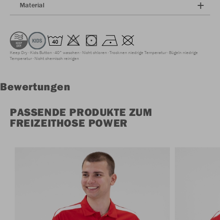
Material
Keep Dry
Kids Button
40° waschen
Nicht chloren
Trocknen niedrige Temperatur
Bügeln niedrige
Temperatur
Nicht chemisch reinigen
Bewertungen
PASSENDE PRODUKTE ZUM
FREIZEITHOSE POWER