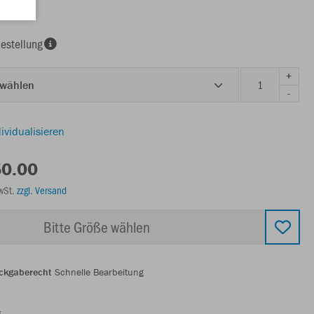
estellung
+
 wählen
-
ividualisieren
50.00
MwSt.
zzgl. Versand
Bitte Größe wählen
ckgaberecht
Schnelle Bearbeitung
g