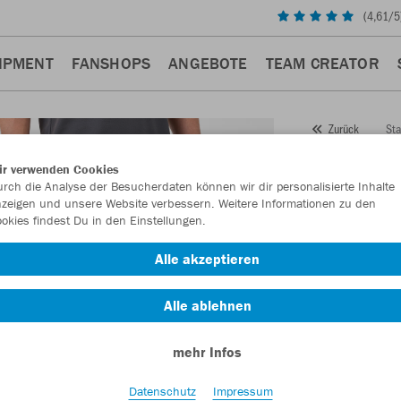
(
4,61
/5
IPMENT
FANSHOPS
ANGEBOTE
TEAM CREATOR
Sta
Zurück
JAKO
ir verwenden Cookies
rch die Analyse der Besucherdaten können wir dir personalisierte Inhalte
Artikelnummer:
zeigen und unsere Website verbessern. Weitere Informationen zu den
okies findest Du in den Einstellungen.
Lust auf 30% R
Alle akzeptieren
Alle ablehnen
mehr Infos
Datenschutz
Impressum