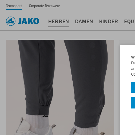
Teamsport
Corporate Teamwear
HERREN
DAMEN
KINDER
EQU
W
Du
an
Co