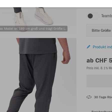
anthra light
Teamb
as Model ist 189 cm groß und trägt Größe L.
Bitte Größe
Produkt ind
ab CHF 
Preis inkl. 8.1% 
30 Tage Rü
Beschreibun