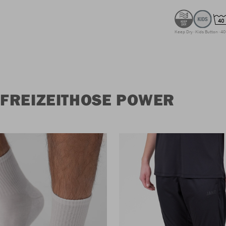
Keep Dry
Kids Button
40
FREIZEITHOSE POWER