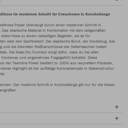
zeithose im modernen Schnitt für Erwachsene in Knöchellänge
izeithose Power überzeugt durch einen modernen Schnitt in
 Das elastische Material in Kombination mit dem zeitgemäßen
diese Hose zu einem vielseitigen Begleiter, sei es für
itäten oder den Sportbedarf. Der elastische Bund, der Kordelzug, das
g und die diskreten Reißverschlüsse der Seitentaschen bieten
tails. Die Keep Dry Funktion sorgt dafür, dass du bei allen
in trockenes und angenehmes Tragegefühl behältst. Diese
aus der Teamline Power besteht zu 100% aus recyceltem Polyester,
deres Highlight ist der auffällige Kontrasteinsatz in Wabenstruktur
ite.
achten: Der moderne Schnitt in Knöchellänge gilt nur für die Hosen
engrößen.