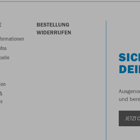
E
BESTELLUNG
WIDERRUFEN
formationen
nfos
SIC
belle
DEI
&
ion
Ausgenom
 &
und berei
s
JETZT