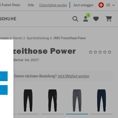
) Trusted Shops
Hilfe
Clubmitglied werden
Jetzt einloggen
DE
1
SCHUHE
rtseite
Herren
Sportbekleidung
JAKO Freizeithose Power
Freizeithose Power
6523
- Lieferbar bis 2027
abatt bei Deiner nächsten Bestellung?
Jetzt Mitglied werden