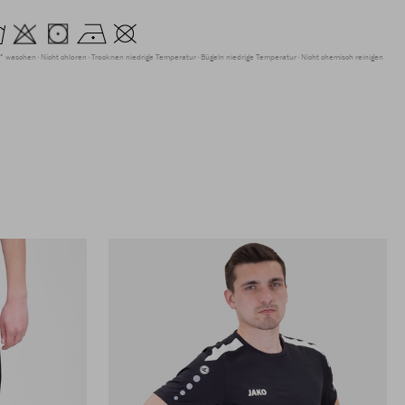
° waschen
Nicht chloren
Trocknen niedrige Temperatur
Bügeln niedrige Temperatur
Nicht chemisch reinigen