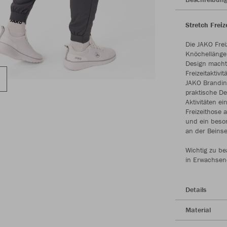
Stretch Frei
Die JAKO Fre
Knöchellänge.
Design macht 
Freizeitaktiv
JAKO Brandin
praktische De
Aktivitäten e
Freizeithose 
und ein beson
an der Beinse
Wichtig zu be
in Erwachsen
Details
Material