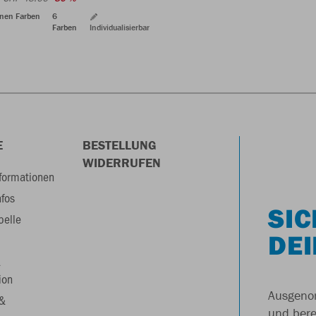
enen Farben
6
Farben
Individualisierbar
E
BESTELLUNG
WIDERRUFEN
formationen
nfos
SIC
belle
DEI
&
ion
Ausgenom
 &
und berei