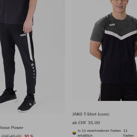
JAKO T-Shirt Iconic
ab CHF 35.00
shose Power
in 11 verschiedenen Farben
11
erhältlich
Farben
CHF 45.00
30 %