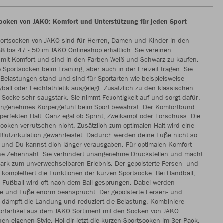
ocken von JAKO: Komfort und Unterstützung für jeden Sport
portsocken von JAKO sind für Herren, Damen und Kinder in den
8 bis 47 - 50 im JAKO Onlineshop erhältlich. Sie vereinen
t mit Komfort und sind in den Farben Weiß und Schwarz zu kaufen.
 Sportsocken beim Training, aber auch in der Freizeit tragen. Sie
Belastungen stand und sind für Sportarten wie beispielsweise
eyball oder Leichtathletik ausgelegt. Zusätzlich zu den klassischen
e Socke sehr saugstark. Sie nimmt Feuchtigkeit auf und sorgt dafür,
angenehmes Körpergefühl beim Sport bewahrst. Der Komfortbund
r perfekten Halt. Ganz egal ob Sprint, Zweikampf oder Torschuss. Die
ocken verrutschen nicht. Zusätzlich zum optimalen Halt wird eine
Blutzirkulation gewährleistet. Dadurch werden deine Füße nicht so
 und Du kannst dich länger verausgaben. Für optimalen Komfort
ache Zehennaht. Sie verhindert unangenehme Druckstellen und macht
Park zum unverwechselbaren Erlebnis. Der gepolsterte Fersen- und
komplettiert die Funktionen der kurzen Sportsocke. Bei Handball,
d Fußball wird oft nach dem Ball gesprungen. Dabei werden
e und Füße enorm beansprucht. Der gepolsterte Fersen- und
 dämpft die Landung und reduziert die Belastung. Kombiniere
ortartikel aus dem JAKO Sortiment mit den Socken von JAKO.
en eigenen Style. Hol dir jetzt die kurzen Sportsocken im 3er Pack.