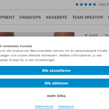
(
4,61
/5
IPMENT
FANSHOPS
ANGEBOTE
TEAM CREATOR
Sta
Zurück
JAKO
ir verwenden Cookies
rch die Analyse der Besucherdaten können wir dir personalisierte Inhalte
3er P
zeigen und unsere Website verbessern. Weitere Informationen zu den
okies findest Du in den Einstellungen.
Artikelnummer:
Alle akzeptieren
Lust auf 30% R
Alle ablehnen
mehr Infos
Datenschutz
Impressum