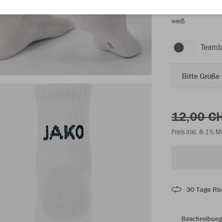
weiß
Teamb
Bitte Größe
12,00 C
Preis inkl. 8.1% 
30 Tage Rü
Beschreibun