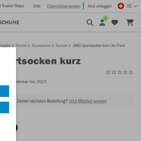
) Trusted Shops
Hilfe
Clubmitglied werden
Jetzt einloggen
DE
1
SCHUHE
rtseite
Herren
Accessoires
Socken
JAKO Sportsocken kurz 3er Pack
Sportsocken kurz
ack
3943
- Lieferbar bis 2027
abatt bei Deiner nächsten Bestellung?
Jetzt Mitglied werden