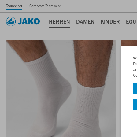
Teamsport
Corporate Teamwear
HERREN
DAMEN
KINDER
EQU
W
Du
an
Co