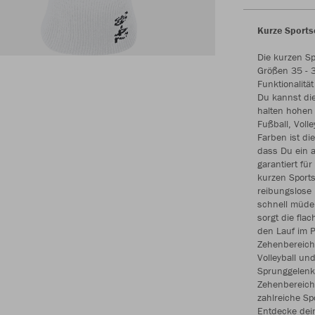
Kurze Sports
Die kurzen S
Größen 35 - 3
Funktionalitä
Du kannst die
halten hohen 
Fußball, Voll
Farben ist di
dass Du ein 
garantiert fü
kurzen Sports
reibungslose 
schnell müde
sorgt die fl
den Lauf im 
Zehenbereich 
Volleyball un
Sprunggelenk
Zehenbereich
zahlreiche Sp
Entdecke dein