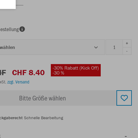
estellung
+
 wählen
-
-30% Rabatt (Kick Off)
HF
CHF 8.40
-30 %
MwSt.
zzgl. Versand
Bitte Größe wählen
ckgaberecht
Schnelle Bearbeitung
g