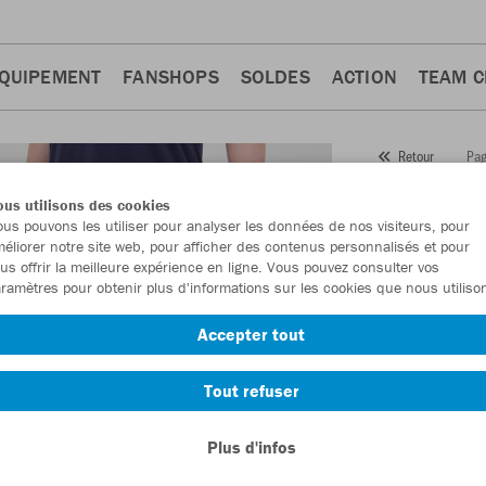
QUIPEMENT
FANSHOPS
SOLDES
ACTION
TEAM 
Pag
Retour
JAKO
us utilisons des cookies
us pouvons les utiliser pour analyser les données de nos visiteurs, pour
Numéro d’article
éliorer notre site web, pour afficher des contenus personnalisés et pour
us offrir la meilleure expérience en ligne. Vous pouvez consulter vos
ramètres pour obtenir plus d'informations sur les cookies que nous utiliso
En tant que me
Accepter tout
commande.
De
Tout refuser
Plus d'infos