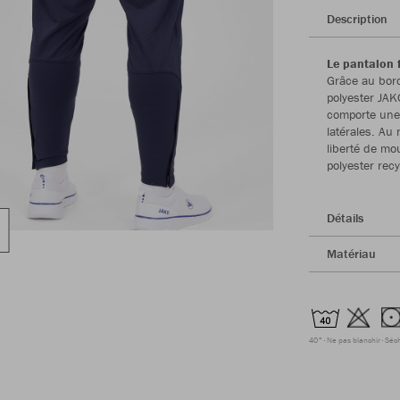
Description
Le pantalon f
Grâce au bord
polyester JAK
comporte une 
latérales. Au
liberté de mo
polyester rec
Détails
Matériau
40°
Ne pas blanchir
Séc