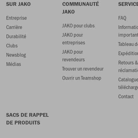
SUR JAKO
COMMUNAUTÉ
SERVIC
JAKO
Entreprise
FAQ
JAKO pour clubs
Carrière
Informati
JAKO pour
importan
Durabilité
entreprises
Tableau de
Clubs
JAKO pour
Expéditio
Newsblog
revendeurs
Retours &
Médias
Trouver un revendeur
réclamati
Ouvrir un Teamshop
Catalogu
téléchar
Contact
SACS DE RAPPEL
DE PRODUITS