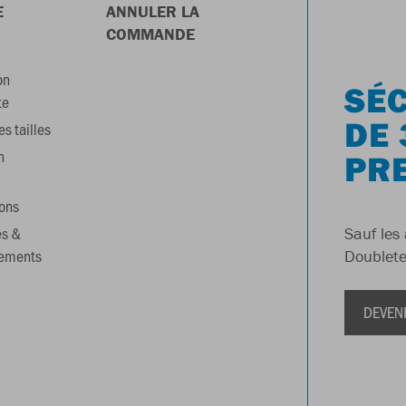
E
ANNULER LA
COMMANDE
on
SÉC
te
DE 
s tailles
n
PR
ons
es &
Sauf les 
gements
Doublete
DEVEN