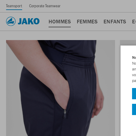
Teamsport
Corporate Teamwear
HOMMES
FEMMES
ENFANTS
E
No
No
am
vo
pa