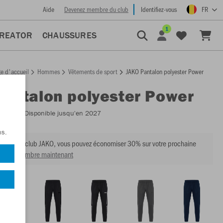
Aide
Devenez membre du club
Identifiez-vous
FR
1
CREATOR
CHAUSSURES
e d'accueil
Hommes
Vêtements de sport
JAKO Pantalon polyester Power
Pantalon polyester Power
:
9223
- Disponible jusqu'en 2027
ns.
mbre du club JAKO, vous pouvez économiser 30% sur votre prochaine
venir membre maintenant