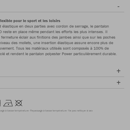
lexible pour le sport et les loisirs
 élastique en deux parties avec cordon de serrage, le pantalon
O reste en place même pendant les efforts les plus intenses. Il
fermeture éclair aux finitions des jambes ainsi que sur les poches
 niveau des mollets, une insertion élastique assure encore plus de
uvement. Tous les matériaux utilisés sont composés à 100% de
yclé et rendent le pantalon polyester Power particulièrement durable.
hage à basse température
Repassage à basse température
Ne pas nettoyer à sec