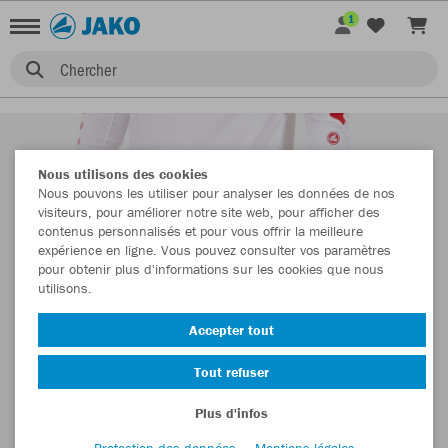
1
Chercher
Nous utilisons des cookies
Nous pouvons les utiliser pour analyser les données de nos
visiteurs, pour améliorer notre site web, pour afficher des
contenus personnalisés et pour vous offrir la meilleure
expérience en ligne. Vous pouvez consulter vos paramètres
pour obtenir plus d'informations sur les cookies que nous
utilisons.
Accepter tout
Tout refuser
Plus d'infos
Protection des données
Mentions légales