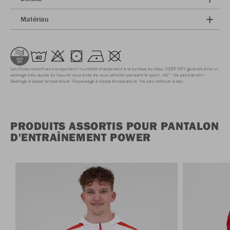
Matériau
Les fibres microfines transportent l'humidité directement à la surface du tissu. KEEP DRY garantit ainsi un
séchage très rapide du tissu et vous évite de vous refroidir pendant le sport.
40°
Ne pas blanchir
Séchage à basse température
Repassage à basse température
Ne pas nettoyer à sec
PRODUITS ASSORTIS POUR PANTALON
D'ENTRAÎNEMENT POWER