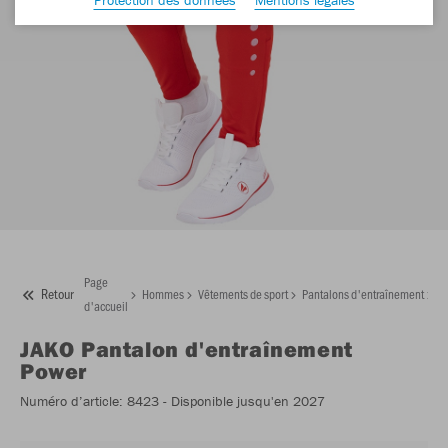
Page
Retour
Hommes
Vêtements de sport
Pantalons d'entraînement
J
d'accueil
JAKO
Pantalon d'entraînement
Power
Numéro d’article:
8423
- Disponible jusqu'en 2027