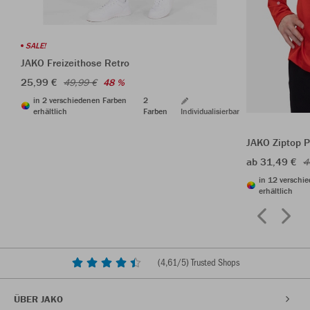
SALE!
JAKO Freizeithose Retro
25,99 €
49,99 €
48 %
in 2 verschiedenen Farben
2
erhältlich
Farben
Individualisierbar
JAKO Ziptop 
ab 31,49 €
4
in 12 verschi
erhältlich
(
4,61
/5) Trusted Shops
ÜBER JAKO