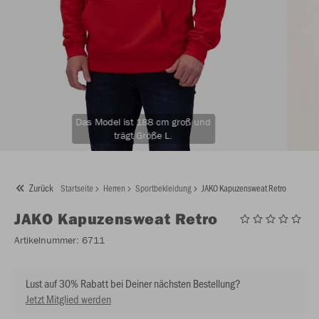
Das Model ist 188 cm groß und
trägt Größe L.
Zurück
Startseite
Herren
Sportbekleidung
JAKO Kapuzensweat Retro
JAKO
Kapuzensweat Retro
Artikelnummer:
6711
Lust auf 30% Rabatt bei Deiner nächsten Bestellung?
Jetzt Mitglied werden