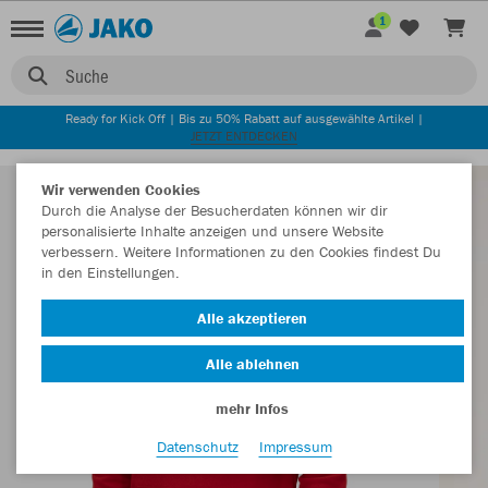
1
Suche
Ready for Kick Off | Bis zu 50% Rabatt auf ausgewählte Artikel |
JETZT ENTDECKEN
Wir verwenden Cookies
Durch die Analyse der Besucherdaten können wir dir
personalisierte Inhalte anzeigen und unsere Website
verbessern. Weitere Informationen zu den Cookies findest Du
in den Einstellungen.
Alle akzeptieren
Alle ablehnen
mehr Infos
Datenschutz
Impressum