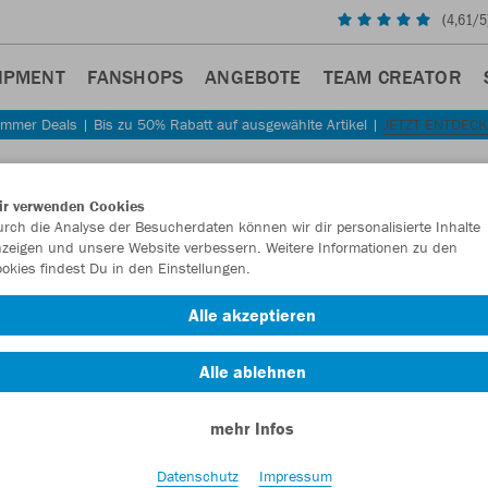
(
4,61
/5
IPMENT
FANSHOPS
ANGEBOTE
TEAM CREATOR
mmer Deals | Bis zu 50% Rabatt auf ausgewählte Artikel |
JETZT ENTDEC
Sta
Zurück
ir verwenden Cookies
JAKO
rch die Analyse der Besucherdaten können wir dir personalisierte Inhalte
zeigen und unsere Website verbessern. Weitere Informationen zu den
okies findest Du in den Einstellungen.
Artikelnummer:
Alle akzeptieren
Lust auf 30% R
Alle ablehnen
mehr Infos
Datenschutz
Impressum