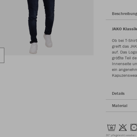
Beschreibun
JAKO Klassik
Ob bei T-Shir
greift das J
auf. Das Logo
größte Teil d
Innenseite u
ein angenehme
Kapuzenswea
Details
Material
30° pflegeleicht waschen