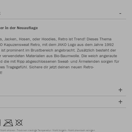
g
er in der Neuauflage
ts, Jacken, Hosen, oder Hoodies, Retro ist Trend! Dieses Thema
AKO Kapuzensweat Retro, mit dem JAKO Logo aus dem Jahre 1992
 ist prominent im Brustbereich angebracht. Zusätzlich besteht der
er verwendeten Materialien aus Bio-Baumwolle. Die weich angeraute
nd die mit Ripp abgeschlossenen Sweat- und Ärmelenden sorgen für
s Tragegefühl. Sichere dir jetzt deinen neuen Retro-
t!
Nicht chloren
Trocknen niedrige Temperatur
Nicht bügeln
Nicht chemisch reinigen