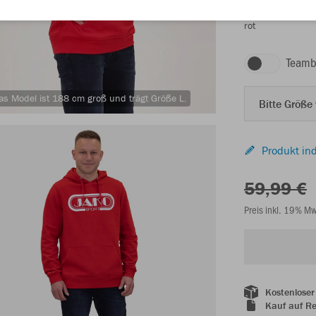
rot
Teamb
as Model ist 188 cm groß und trägt Größe L.
Bitte Größe
Produkt ind
59,99 €
Preis inkl. 19% M
Kostenloser
Kauf auf R