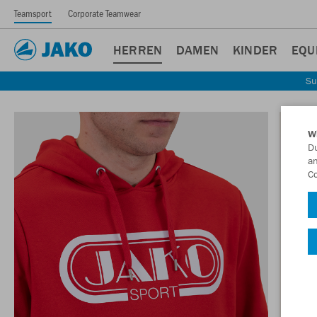
Teamsport
Corporate Teamwear
HERREN
DAMEN
KINDER
EQU
Su
W
Du
an
Co