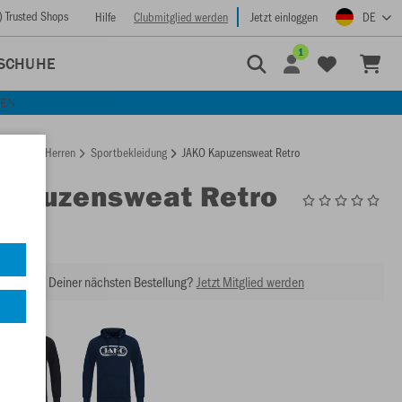
) Trusted Shops
Hilfe
Clubmitglied werden
Jetzt einloggen
DE
1
SCHUHE
KEN
rtseite
Herren
Sportbekleidung
JAKO Kapuzensweat Retro
Kapuzensweat Retro
6711
abatt bei Deiner nächsten Bestellung?
Jetzt Mitglied werden