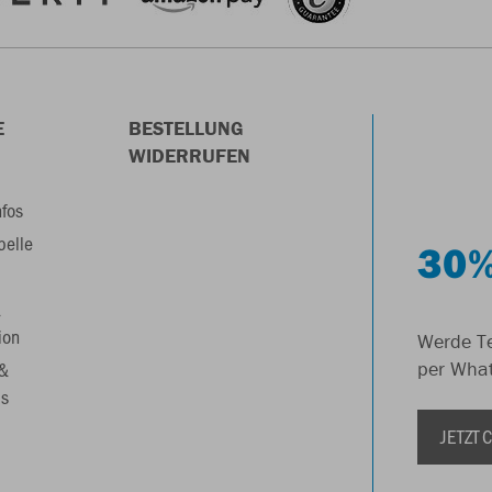
E
BESTELLUNG
WIDERRUFEN
nfos
belle
30%
&
ion
Werde Te
 &
per Wha
s
JETZT