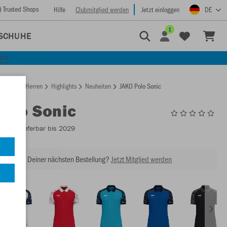
) Trusted Shops
Hilfe
Clubmitglied werden
Jetzt einloggen
DE
1
SCHUHE
KEN
rtseite
Herren
Highlights
Neuheiten
JAKO Polo Sonic
Polo Sonic
6326
- Lieferbar bis 2029
abatt bei Deiner nächsten Bestellung?
Jetzt Mitglied werden