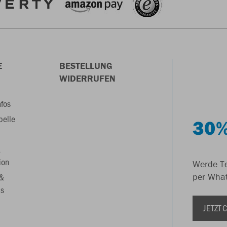
E
BESTELLUNG
WIDERRUFEN
nfos
belle
30%
&
ion
Werde Te
 &
per Wha
s
JETZT