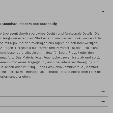
g
– Dynamisch, modern und nachhaltig
c überzeugt durch sportliches Design und funktionale Details. Die
nt-Design verleihen dem Shirt einen dynamischen Look, während der
s mit Ripp und der Polokragen aus Ripp für einen hochwertigen,
 sorgen. Hergestellt aus recyceltem Polyester, ist das Polo leicht,
und besonders pflegeleicht – ideal für Sport, Freizeit oder den
auftritt. Das Material leitet Feuchtigkeit zuverlässig ab und sorgt
genehm trockenes Tragegefühl, auch bei intensiver Bewegung. Ob
auf Reisen oder im Alltag – das Polo Sonic kombiniert Stil, Komfort
gkeit perfekt miteinander. Jetzt entdecken und sportlichen Look mit
Performance erleben.