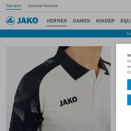
Teamsport
Corporate Teamwear
HERREN
DAMEN
KINDER
EQU
Su
W
Du
an
Co