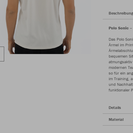
Beschreibun
Polo Sonic 
Das Polo Soni
Ärmel im Pri
Ärmelabschlus
bequemen Sitz
atmungsaktiv 
modernen Team
so für ein an
im Training, 
und Nachhalti
funktionaler 
Details
Material