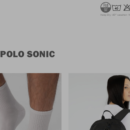
Keep Dry
40° waschen
N
POLO SONIC