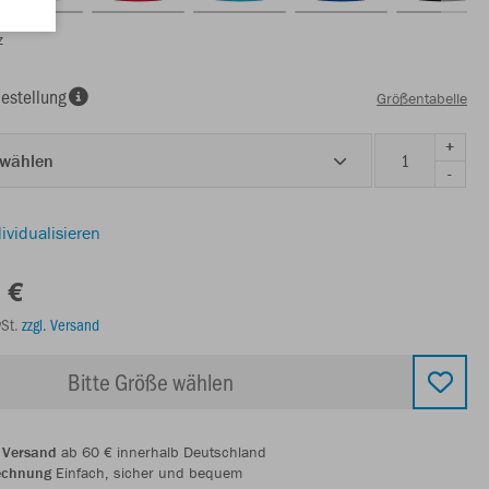
z
estellung
Größentabelle
+
 wählen
-
ividualisieren
 €
wSt.
zzgl. Versand
Bitte Größe wählen
 Versand
ab 60 € innerhalb Deutschland
echnung
Einfach, sicher und bequem