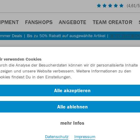
(
4,61
/5
IPMENT
FANSHOPS
ANGEBOTE
TEAM CREATOR
mmer Deals | Bis zu 50% Rabatt auf ausgewählte Artikel |
JETZT ENTDEC
Sta
Zurück
ir verwenden Cookies
JAKO
rch die Analyse der Besucherdaten können wir dir personalisierte Inhalte
zeigen und unsere Website verbessern. Weitere Informationen zu den
okies findest Du in den Einstellungen.
Artikelnummer:
Alle akzeptieren
Lust auf 30% R
Alle ablehnen
mehr Infos
Datenschutz
Impressum