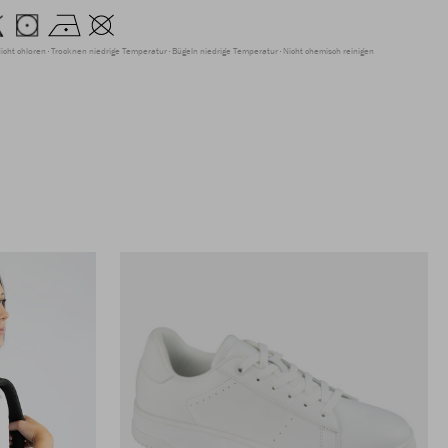
icht chloren
Trocknen niedrige Temperatur
Bügeln niedrige Temperatur
Nicht chemisch reinigen