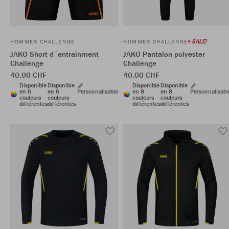
SALE!
HOMMES CHALLENGE
HOMMES CHALLENGE
JAKO Short d´entraînment
JAKO Pantalon polyester
Challenge
Challenge
40,00 CHF
40,00 CHF
Disponible
Disponible
Disponible
Disponible
en 6
en 6
Personnalisable
en 8
en 8
Personnalisabl
couleurs
couleurs
couleurs
couleurs
différentes
différentes
différentes
différentes