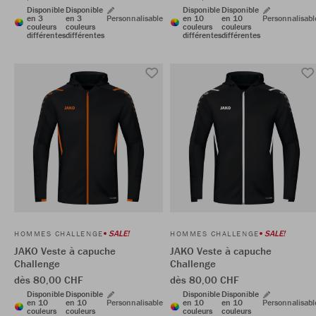
Disponible
Disponible
Disponible
Disponible
en 3
en 3
Personnalisable
en 10
en 10
Personnalisabl
couleurs
couleurs
couleurs
couleurs
différentes
différentes
différentes
différentes
SALE!
SALE!
HOMMES CHALLENGE
HOMMES CHALLENGE
JAKO Veste à capuche
JAKO Veste à capuche
Challenge
Challenge
dès 80,00 CHF
dès 80,00 CHF
Disponible
Disponible
Disponible
Disponible
en 10
en 10
Personnalisable
en 10
en 10
Personnalisabl
couleurs
couleurs
couleurs
couleurs