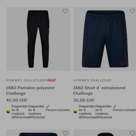
SALE!
HOMMES CHALLENGE
HOMMES CHALLENGE
JAKO Pantalon polyester
JAKO Short d´entraînment
Challenge
Challenge
40,00 CHF
35,00 CHF
Disponible
Disponible
Disponible
Disponible
en 8
en 8
Personnalisable
en 6
en 6
Personnalisabl
couleurs
couleurs
couleurs
couleurs
différentes
différentes
différentes
différentes