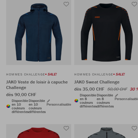
SALE!
SALE!
HOMMES CHALLENGE
HOMMES CHALLENGE
JAKO Veste de loisir à capuche
JAKO Sweat Challenge
Challenge
dès 35,00 CHF
50,00 CHF
30 
dès 90,00 CHF
Disponible
Disponible
en 8
en 8
Personnalisabl
Disponible
Disponible
couleurs
couleurs
en 10
en 10
Personnalisable
différentes
différentes
couleurs
couleurs
différentes
différentes