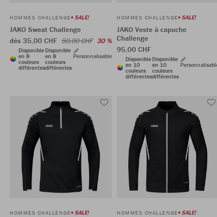
SALE!
SALE!
HOMMES CHALLENGE
HOMMES CHALLENGE
JAKO Sweat Challenge
JAKO Veste à capuche
Challenge
dès 35,00 CHF
50,00 CHF
30 %
95,00 CHF
Disponible
Disponible
en 8
en 8
Personnalisable
Disponible
Disponible
couleurs
couleurs
en 10
en 10
Personnalisabl
différentes
différentes
couleurs
couleurs
différentes
différentes
SALE!
SALE!
HOMMES CHALLENGE
HOMMES CHALLENGE