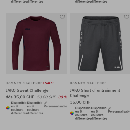
différentes
différentes
différentes
différentes
SALE!
HOMMES CHALLENGE
HOMMES CHALLENGE
JAKO Sweat Challenge
JAKO Short d´entraînment
Challenge
dès 35,00 CHF
50,00 CHF
30 %
35,00 CHF
Disponible
Disponible
en 8
en 8
Personnalisable
Disponible
Disponible
couleurs
couleurs
en 6
en 6
Personnalisabl
différentes
différentes
couleurs
couleurs
différentes
différentes