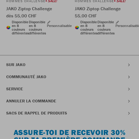
SALE!
SALE!
HOMMES CHALLENGE
HOMMES CHALLENGE
JAKO Ziptop Challenge
JAKO Ziptop Challenge
dès 55,00 CHF
55,00 CHF
Disponible
Disponible
Disponible
Disponible
en 8
en 8
Personnalisable
en 8
en 8
Personnalisabl
couleurs
couleurs
couleurs
couleurs
différentes
différentes
différentes
différentes
SUR JAKO
COMMUNAUTÉ JAKO
SERVICE
ANNULER LA COMMANDE
SACS DE RAPPEL DE PRODUITS
ASSURE-TOI DE RECEVOIR 30%