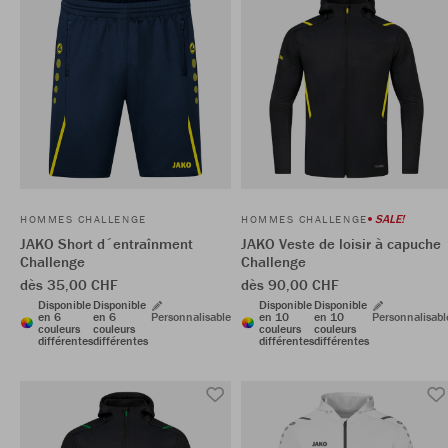
SALE!
HOMMES CHALLENGE
HOMMES CHALLENGE
JAKO Short d´entraînment
JAKO Veste de loisir à capuche
Challenge
Challenge
dès 35,00 CHF
dès 90,00 CHF
Disponible
Disponible
Disponible
Disponible
en 6
en 6
Personnalisable
en 10
en 10
Personnalisabl
couleurs
couleurs
couleurs
couleurs
différentes
différentes
différentes
différentes