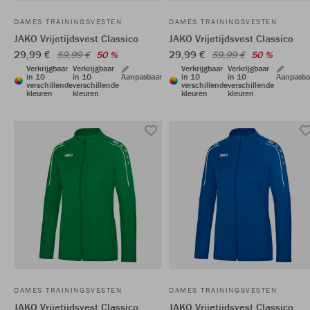
DAMES TRAININGSVESTEN
DAMES TRAININGSVESTEN
JAKO Vrijetijdsvest Classico
JAKO Vrijetijdsvest Classico
29,99 €
29,99 €
59,99 €
50 %
59,99 €
50 %
Verkrijgbaar
Verkrijgbaar
Verkrijgbaar
Verkrijgbaar
in 10
in 10
Aanpasbaar
in 10
in 10
Aanpasba
verschillende
verschillende
verschillende
verschillende
kleuren
kleuren
kleuren
kleuren
DAMES TRAININGSVESTEN
DAMES TRAININGSVESTEN
JAKO Vrijetijdsvest Classico
JAKO Vrijetijdsvest Classico