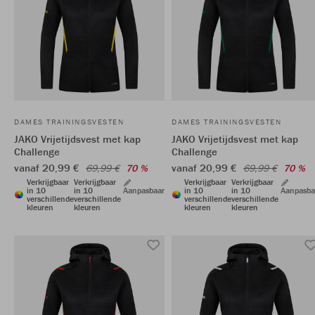
DAMES TRAININGSVESTEN
DAMES TRAININGSVESTEN
JAKO Vrijetijdsvest met kap
JAKO Vrijetijdsvest met kap
Challenge
Challenge
vanaf 20,99 €
vanaf 20,99 €
69,99 €
70 %
69,99 €
70 %
Verkrijgbaar
Verkrijgbaar
Verkrijgbaar
Verkrijgbaar
in 10
in 10
Aanpasbaar
in 10
in 10
Aanpasba
verschillende
verschillende
verschillende
verschillende
kleuren
kleuren
kleuren
kleuren