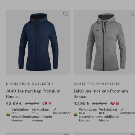
DAMES TRAININGSVESTEN
DAMES TRAININGSVESTEN
JAKO Jas met kap Premium
JAKO Jas met kap Premium
Basics
Basics
42,99 €
42,99 €
84,99 €
49 %
84,99 €
49 %
Verkrijgbaar
Verkrijgbaar
Verkrijgbaar
Verkrijgbaar
in 6
in 6
Aanpasbaar
in 6
in 6
Aanpasba
verschillende
verschillende
verschillende
verschillende
kleuren
kleuren
kleuren
kleuren