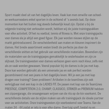
Sport maakt deel uit van het dagelijks leven. Vaak kan men omwille van school-
en werkuurroosters enkel sporten in de ochtend of 's avonds laat. Op deze
momenten kan het buiten nog steeds behoorlijk koud zijn. Opdat u bij de
volgende training niet verkouden wordt, hebben wij de juiste trainingspakken
voor elke activiteit. Of het nu voetbal, tennis of fitness is. Met onze trainingsjacks
voor dames sla je altijd een goed figuur. Elk jaar worden nieuwe stijlen op de
markt geïntroduceerd. De verscheidenheid aan maten en kleuren inspireert de
dames. Het brede assortiment vesten biedt de perfecte jas door de
verschillende snitten en het gebruik van verschillende materialen. Bovendien zijn
de materialen van de trainingsjasjes gemakkelijk te onderhouden en zijn ze
slijtvast. De trainingsvesten voor dames verliezen geen vorm noch kleur, zelfs niet
als ze vaak worden gewassen. Vooral populair bij de dames is de jas met kap.
Deze kan worden gebruikt als een universele jas en ook perfect worden
gecombineerd met een jeans in het dagelijks leven. Wil je een jas met kap
dragen voor training? Geen probleem! Artikelen in de teamlines zijn ook
verkrijgbaar met een kap in de LADIES FIT. De jassen met kap van de TeamLines
PRESTIGE, COMPETITION 2.0, CHAMP, CLASSICO, STRIKER en PREMIUM hebben
een zippergarage, die onaangenaam wrijven van de rits op de kin voorkomt. De
verschillende details van de stijlen maken van elk trainingsjack de ideale partner
voor uw activiteiten. Onze trainingsvesten zijn voorbestemd voor Teams. Van de
maten 34 - 44 zodat er iets is voor elke dame. Overtuig uzelf, bestel nu en