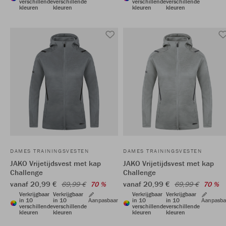
verschillende
verschillende
verschillende
verschillende
kleuren
kleuren
kleuren
kleuren
DAMES TRAININGSVESTEN
DAMES TRAININGSVESTEN
JAKO Vrijetijdsvest met kap
JAKO Vrijetijdsvest met kap
Challenge
Challenge
vanaf 20,99 €
vanaf 20,99 €
69,99 €
70 %
69,99 €
70 %
Verkrijgbaar
Verkrijgbaar
Verkrijgbaar
Verkrijgbaar
in 10
in 10
Aanpasbaar
in 10
in 10
Aanpasba
verschillende
verschillende
verschillende
verschillende
kleuren
kleuren
kleuren
kleuren