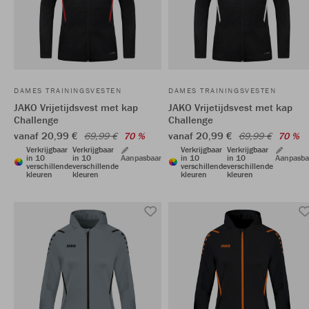
DAMES TRAININGSVESTEN
DAMES TRAININGSVESTEN
JAKO Vrijetijdsvest met kap
JAKO Vrijetijdsvest met kap
Challenge
Challenge
vanaf 20,99 €
vanaf 20,99 €
69,99 €
70 %
69,99 €
70 %
Verkrijgbaar
Verkrijgbaar
Verkrijgbaar
Verkrijgbaar
in 10
in 10
Aanpasbaar
in 10
in 10
Aanpasba
verschillende
verschillende
verschillende
verschillende
kleuren
kleuren
kleuren
kleuren