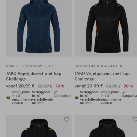
DAMES TRAININGSVESTEN
DAMES TRAININGSVESTEN
JAKO Vrijetijdsvest met kap
JAKO Vrijetijdsvest met kap
Challenge
Challenge
vanaf 20,99 €
vanaf 20,99 €
69,99 €
70 %
69,99 €
70 %
Verkrijgbaar
Verkrijgbaar
Verkrijgbaar
Verkrijgbaar
in 10
in 10
Aanpasbaar
in 10
in 10
Aanpasba
verschillende
verschillende
verschillende
verschillende
kleuren
kleuren
kleuren
kleuren