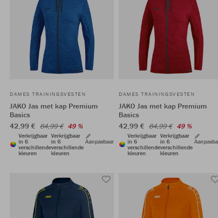
DAMES TRAININGSVESTEN
DAMES TRAININGSVESTEN
JAKO Jas met kap Premium
JAKO Jas met kap Premium
Basics
Basics
42,99 €
42,99 €
84,99 €
49 %
84,99 €
49 %
Verkrijgbaar
Verkrijgbaar
Verkrijgbaar
Verkrijgbaar
in 6
in 6
Aanpasbaar
in 6
in 6
Aanpasba
verschillende
verschillende
verschillende
verschillende
kleuren
kleuren
kleuren
kleuren