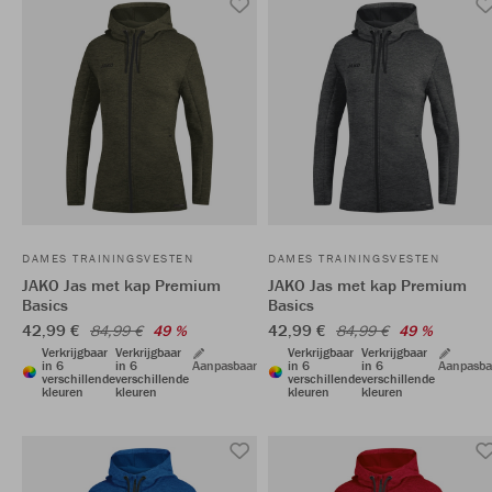
DAMES TRAININGSVESTEN
DAMES TRAININGSVESTEN
JAKO Jas met kap Premium
JAKO Jas met kap Premium
Basics
Basics
42,99 €
42,99 €
84,99 €
49 %
84,99 €
49 %
Verkrijgbaar
Verkrijgbaar
Verkrijgbaar
Verkrijgbaar
in 6
in 6
Aanpasbaar
in 6
in 6
Aanpasba
verschillende
verschillende
verschillende
verschillende
kleuren
kleuren
kleuren
kleuren