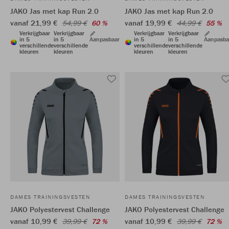
JAKO Jas met kap Run 2.0
JAKO Jas met kap Run 2.0
vanaf 21,99 €
vanaf 19,99 €
54,99 €
60 %
44,99 €
55 %
Verkrijgbaar
Verkrijgbaar
Verkrijgbaar
Verkrijgbaar
in 5
in 5
Aanpasbaar
in 5
in 5
Aanpasba
verschillende
verschillende
verschillende
verschillende
kleuren
kleuren
kleuren
kleuren
DAMES TRAININGSVESTEN
DAMES TRAININGSVESTEN
JAKO Polyestervest Challenge
JAKO Polyestervest Challenge
vanaf 10,99 €
vanaf 10,99 €
39,99 €
72 %
39,99 €
72 %