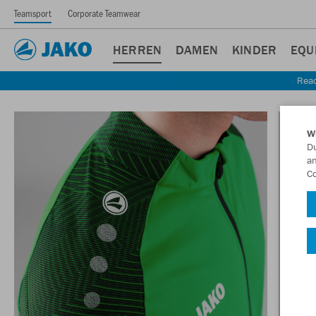
Teamsport
Corporate Teamwear
HERREN
DAMEN
KINDER
EQU
Read
W
Du
an
Co