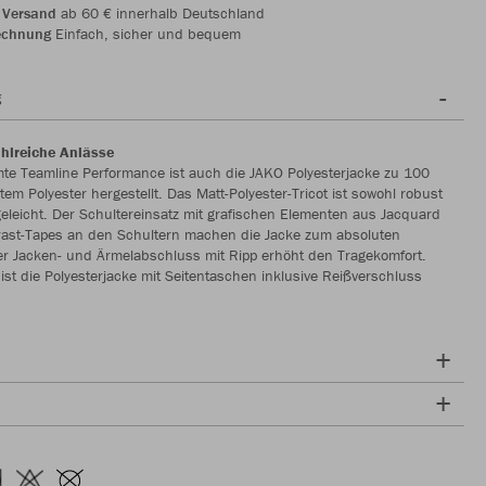
 Versand
ab 60 € innerhalb Deutschland
echnung
Einfach, sicher und bequem
g
ahlreiche Anlässe
te Teamline Performance ist auch die JAKO Polyesterjacke zu 100
tem Polyester hergestellt. Das Matt-Polyester-Tricot ist sowohl robust
geleicht. Der Schultereinsatz mit grafischen Elementen aus Jacquard
rast-Tapes an den Schultern machen die Jacke zum absoluten
er Jacken- und Ärmelabschluss mit Ripp erhöht den Tragekomfort.
ist die Polyesterjacke mit Seitentaschen inklusive Reißverschluss