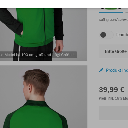
soft green/schw
Teamb
Bitte Größe
as Model ist 190 cm groß und trägt Größe L.
Produkt ind
39,99 €
Preis inkl. 19% M