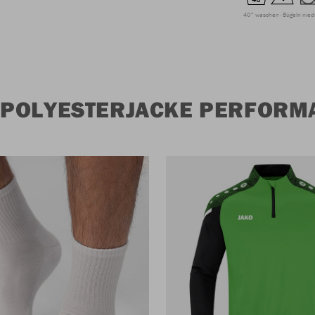
40° waschen
Bügeln nied
 POLYESTERJACKE PERFORM