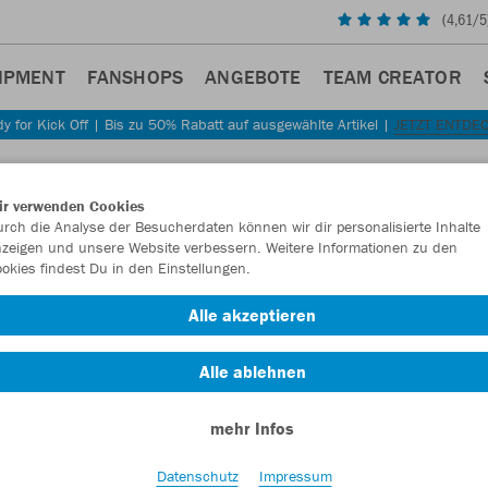
(
4,61
/5
IPMENT
FANSHOPS
ANGEBOTE
TEAM CREATOR
y for Kick Off | Bis zu 50% Rabatt auf ausgewählte Artikel |
JETZT ENTDE
Sta
Zurück
ir verwenden Cookies
JAKO
rch die Analyse der Besucherdaten können wir dir personalisierte Inhalte
zeigen und unsere Website verbessern. Weitere Informationen zu den
Perfo
okies findest Du in den Einstellungen.
Artikelnummer:
Alle akzeptieren
Alle ablehnen
Lust auf 30% R
mehr Infos
Datenschutz
Impressum