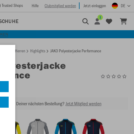
) Trusted Shops
Hilfe
Clubmitglied werden
Jetzt einloggen
DE
1
SCHUHE
CKEN
rtseite
Herren
Highlights
JAKO Polyesterjacke Performance
Polyesterjacke
rmance
9322
abatt bei Deiner nächsten Bestellung?
Jetzt Mitglied werden