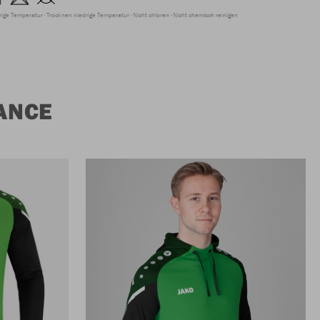
rige Temperatur
Trocknen niedrige Temperatur
Nicht chloren
Nicht chemisch reinigen
ANCE