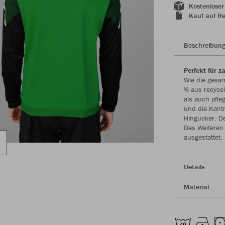
Kostenloser
Kauf auf R
Beschreibun
Perfekt für z
Wie die gesam
% aus recycel
als auch pfle
und die Kont
Hingucker. D
Des Weiteren 
ausgestattet.
Details
Material