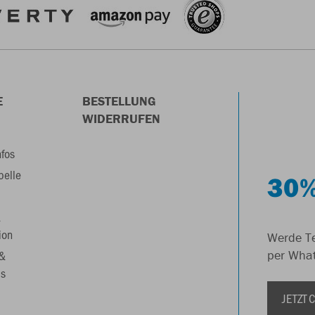
E
BESTELLUNG
WIDERRUFEN
nfos
belle
30%
&
ion
Werde Te
 &
per Wha
s
JETZT