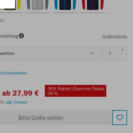
arz
estellung
Größentabelle
+
 wählen
-
ividualisieren
-30% Rabatt (Summer Deals)
ab 27,99 €
-30 %
wSt.
zzgl. Versand
Bitte Größe wählen