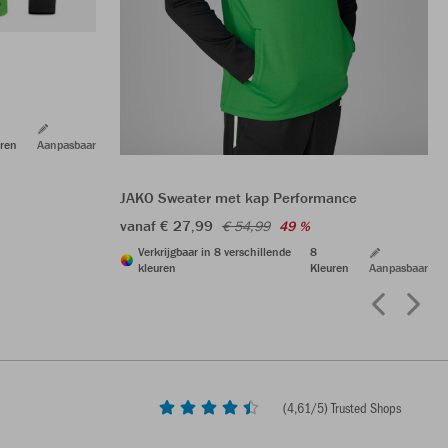
ren
Aanpasbaar
JAKO Sweater met kap Performance
vanaf € 27,99
€ 54,99
49 %
Verkrijgbaar in 8 verschillende
8
kleuren
Kleuren
Aanpasbaar
(
4,61
/5) Trusted Shops