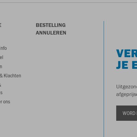
E
BESTELLING
ANNULEREN
info
VER
el
JE 
n
& Klachten
&
Uitgezon
s
afgeprijs
r ons
WORD 