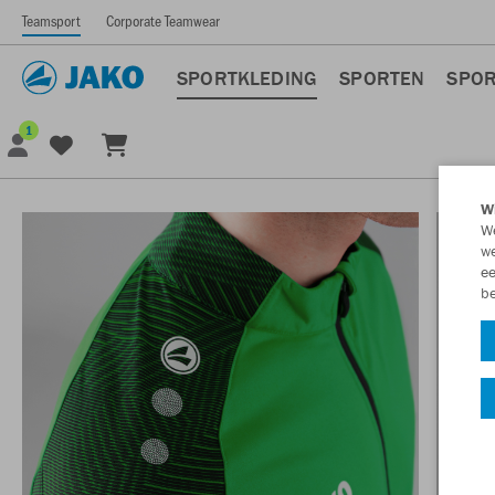
Teamsport
Corporate Teamwear
SPORTKLEDING
SPORTEN
SPOR
1
Wi
We
we
ee
be