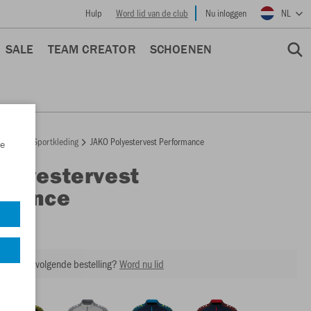
Hulp
Word lid van de club
Nu inloggen
NL
SALE
TEAM CREATOR
SCHOENEN
epage
Sportkleding
JAKO Polyestervest Performance
e
Polyestervest
rmance
9322
ing op je volgende bestelling?
Word nu lid