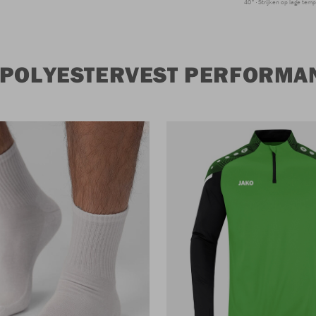
40°
Strijken op lage tem
 POLYESTERVEST PERFORMA