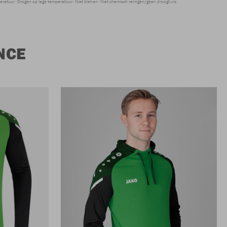
peratuur
Drogen op lage temperatuur
Niet bleken
Niet chemisch reinigen/geen droogkuis
NCE