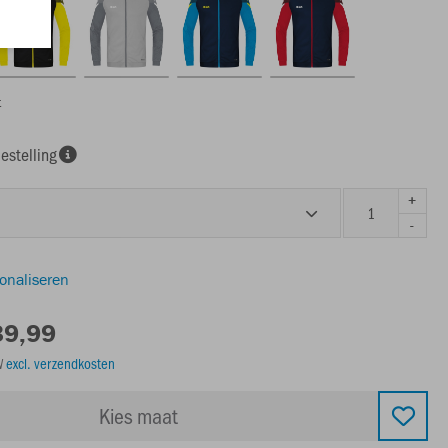
t
estelling
+
-
sonaliseren
39,99
TW
excl. verzendkosten
Kies maat