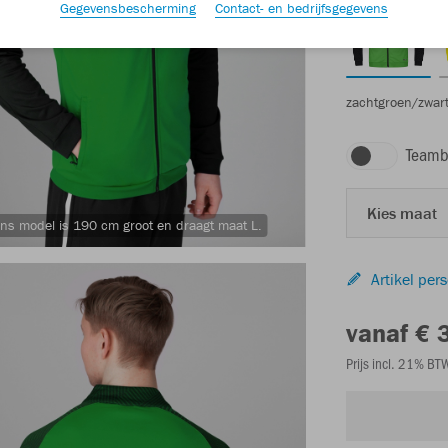
Gegevensbescherming
Contact- en bedrijfsgegevens
zachtgroen/zwar
Teamb
Kies maat
ns model is 190 cm groot en draagt maat L.
Artikel per
vanaf € 
Prijs incl. 21% B