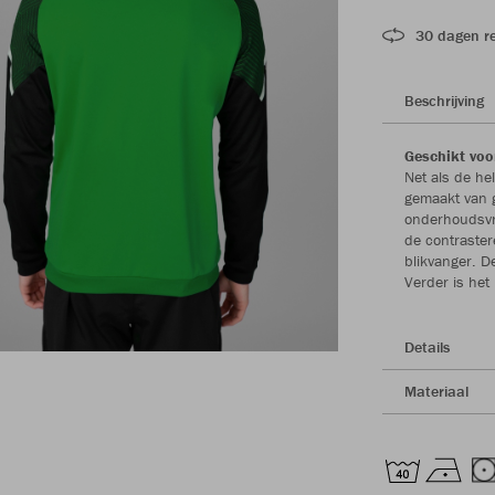
30 dagen r
Beschrijving
Geschikt voo
Net als de he
gemaakt van ge
onderhoudsvri
de contraste
blikvanger. D
Verder is het 
Details
Materiaal