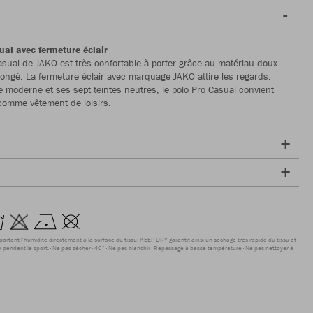
ual avec fermeture éclair
asual de JAKO est très confortable à porter grâce au matériau doux
longé. La fermeture éclair avec marquage JAKO attire les regards.
 moderne et ses sept teintes neutres, le polo Pro Casual convient
comme vêtement de loisirs.
sportent l'humidité directement à la surface du tissu. KEEP DRY garantit ainsi un séchage très rapide du tissu et
r pendant le sport.
Ne pas sécher
40°
Ne pas blanchir
Repassage à basse température
Ne pas nettoyer à