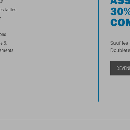
te
30%
s tailles
n
CO
ons
es &
Sauf les 
gements
Doublete
DEVEN