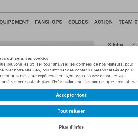
QUIPEMENT
FANSHOPS
SOLDES
ACTION
TEAM 
Pag
Retour
JAKO
us utilisons des cookies
us pouvons les utiliser pour analyser les données de nos visiteurs, pour
Numéro d’article
éliorer notre site web, pour afficher des contenus personnalisés et pour
us offrir la meilleure expérience en ligne. Vous pouvez consulter vos
ramètres pour obtenir plus d'informations sur les cookies que nous utiliso
En tant que me
Accepter tout
commande.
De
Tout refuser
Plus d'infos