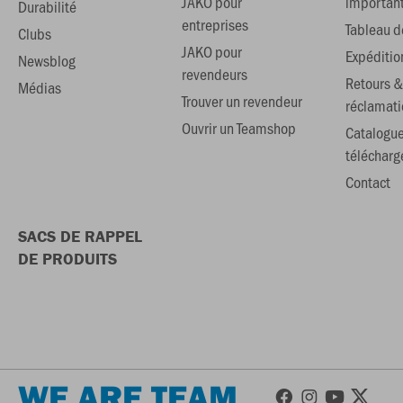
JAKO pour
importan
Durabilité
entreprises
Tableau de
Clubs
JAKO pour
Expéditio
Newsblog
revendeurs
Retours &
Médias
Trouver un revendeur
réclamati
Ouvrir un Teamshop
Catalogu
téléchar
Contact
SACS DE RAPPEL
DE PRODUITS
WE ARE TEAM