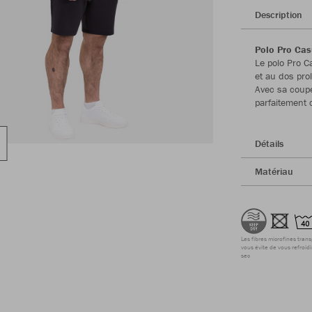
Description
Polo Pro Cas
Le polo Pro C
et au dos pro
Avec sa coupe
parfaitement 
Détails
Matériau
Les fibres microfines tran
vous évite de vous refroidi
sec