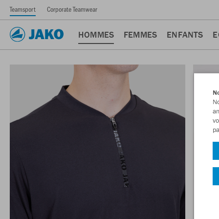
Teamsport
Corporate Teamwear
HOMMES
FEMMES
ENFANTS
E
No
No
am
vo
pa