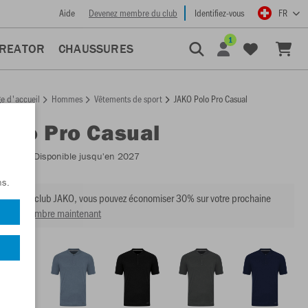
Aide
Devenez membre du club
Identifiez-vous
FR
1
CREATOR
CHAUSSURES
e d'accueil
Hommes
Vêtements de sport
JAKO Polo Pro Casual
Polo Pro Casual
:
6345
- Disponible jusqu'en 2027
ns.
mbre du club JAKO, vous pouvez économiser 30% sur votre prochaine
venir membre maintenant