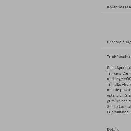
Konformitäts
Beschreibun
Trinkflasche 
Beim Sport is
Trinken. Damit
und regelmäßi
Trinkflasche 
ml. Die prakti
optimalen Gri
gummierten Ve
Schließen der
Fußballshop 
Details