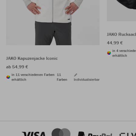
JAKO Rucksac
44,99 €
in 4 verschied
erhältlich
JAKO Kapuzenjacke Iconic
ab 54,99 €
in 11 verschiedenen Farben
11
erhältlich
Farben
Individualisierbar