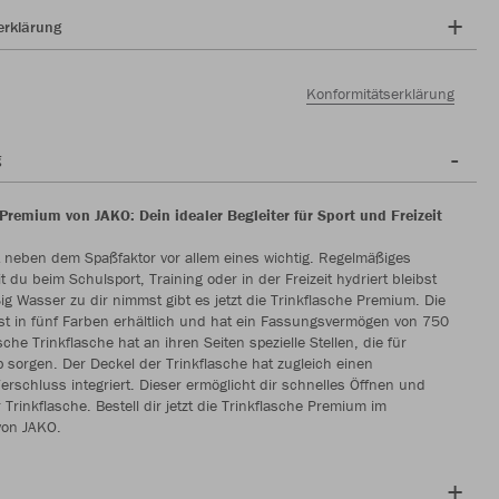
erklärung
Konformitätserklärung
g
Premium von JAKO: Dein idealer Begleiter für Sport und Freizeit
t neben dem Spaßfaktor vor allem eines wichtig. Regelmäßiges
 du beim Schulsport, Training oder in der Freizeit hydriert bleibst
g Wasser zu dir nimmst gibt es jetzt die Trinkflasche Premium. Die
ist in fünf Farben erhältlich und hat ein Fassungsvermögen von 750
sche Trinkflasche hat an ihren Seiten spezielle Stellen, die für
p sorgen. Der Deckel der Trinkflasche hat zugleich einen
rschluss integriert. Dieser ermöglicht dir schnelles Öffnen und
 Trinkflasche. Bestell dir jetzt die Trinkflasche Premium im
von JAKO.