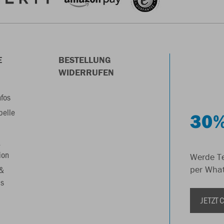
E
BESTELLUNG
WIDERRUFEN
nfos
belle
30%
&
ion
Werde Te
 &
per Wha
s
JETZT