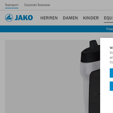
Teamsport
Corporate Teamwear
HERREN
DAMEN
KINDER
EQU
Read
W
Du
an
Co