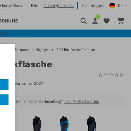
) Trusted Shops
Hilfe
Clubmitglied werden
Jetzt einloggen
DE
1
SCHUHE
CKEN
rtseite
Equipment
Highlights
JAKO Trinkflasche Premium
Trinkflasche
um
2177
- Lieferbar bis 2027
abatt bei Deiner nächsten Bestellung?
Jetzt Mitglied werden