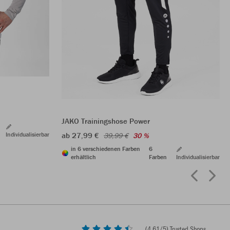
JAKO Trainingshose Power
Individualisierbar
ab 27,99 €
39,99 €
30 %
in 6 verschiedenen Farben
6
erhältlich
Farben
Individualisierbar
(
4,61
/5) Trusted Shops