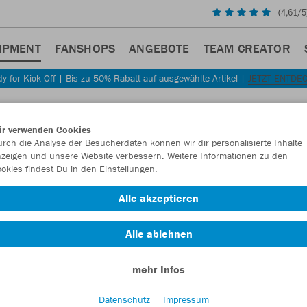
(
4,61
/5
IPMENT
FANSHOPS
ANGEBOTE
TEAM CREATOR
y for Kick Off | Bis zu 50% Rabatt auf ausgewählte Artikel |
JETZT ENTDE
Sta
Zurück
ir verwenden Cookies
JAKO
rch die Analyse der Besucherdaten können wir dir personalisierte Inhalte
zeigen und unsere Website verbessern. Weitere Informationen zu den
Premi
okies findest Du in den Einstellungen.
Artikelnummer:
Alle akzeptieren
Alle ablehnen
Lust auf 30% R
mehr Infos
Datenschutz
Impressum