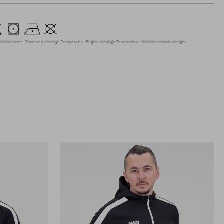
icht chloren
Trocknen niedrige Temperatur
Bügeln niedrige Temperatur
Nicht chemisch reinigen