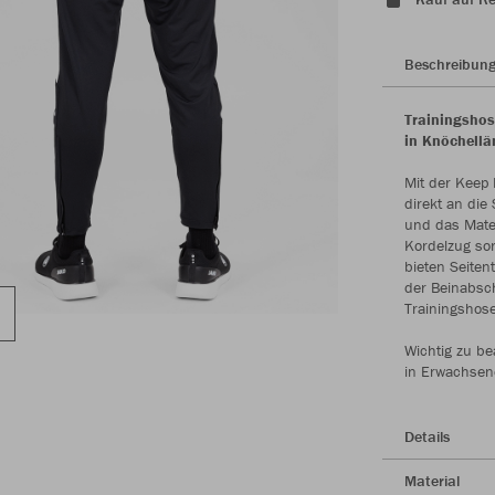
Beschreibun
Trainingsho
in Knöchellä
Mit der Keep 
direkt an die
und das Mater
Kordelzug sor
bieten Seite
der Beinabsch
Trainingshos
Wichtig zu be
in Erwachsen
Details
Material