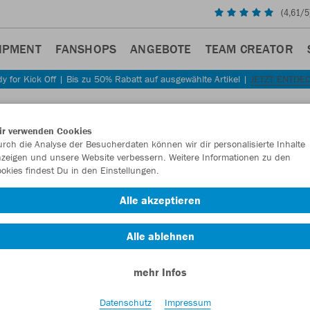
(
4,61
/5
IPMENT
FANSHOPS
ANGEBOTE
TEAM CREATOR
y for Kick Off | Bis zu 50% Rabatt auf ausgewählte Artikel |
JETZT ENTDE
Sta
Zurück
ir verwenden Cookies
JAKO
rch die Analyse der Besucherdaten können wir dir personalisierte Inhalte
zeigen und unsere Website verbessern. Weitere Informationen zu den
okies findest Du in den Einstellungen.
Artikelnummer:
Alle akzeptieren
Lust auf 30% R
Alle ablehnen
mehr Infos
Datenschutz
Impressum