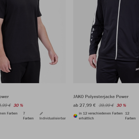
Power
JAKO Polyesterjacke Power
ab 27,99 €
,99 €
30 %
39,99 €
30 %
enen Farben
7
in 12 verschiedenen Farben
12
Farben
Individualisierbar
erhältlich
Farben