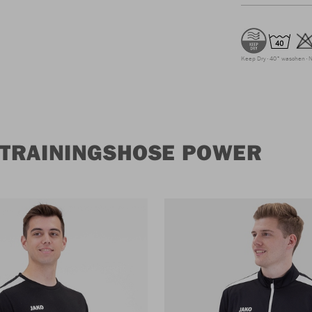
Keep Dry
40° waschen
N
 TRAININGSHOSE POWER