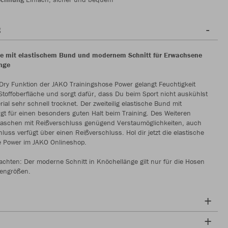
g
se mit elastischem Bund und modernem Schnitt für Erwachsene
nge
Dry Funktion der JAKO Trainingshose Power gelangt Feuchtigkeit
 Stoffoberfläche und sorgt dafür, dass Du beim Sport nicht auskühlst
ial sehr schnell trocknet. Der zweiteilig elastische Bund mit
gt für einen besonders guten Halt beim Training. Des Weiteren
ntaschen mit Reißverschluss genügend Verstaumöglichkeiten, auch
luss verfügt über einen Reißverschluss. Hol dir jetzt die elastische
e Power im JAKO Onlineshop.
achten: Der moderne Schnitt in Knöchellänge gilt nur für die Hosen
engrößen.