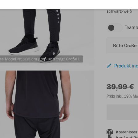
schwarz/weiß
Teamb
Bitte Größe
as Model ist 186 cm groß und trägt Größe L.
Produkt ind
39,99 €
Preis inkl. 19% M
Kostenloser
Kauf auf R