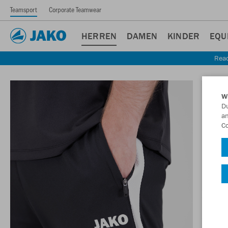
Teamsport
Corporate Teamwear
HERREN
DAMEN
KINDER
EQU
Read
W
Du
an
Co