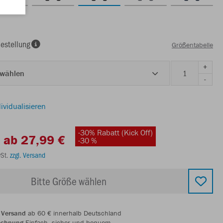
estellung
Größentabelle
+
 wählen
-
ividualisieren
-30% Rabatt (Kick Off)
ab 27,99 €
-30 %
wSt.
zzgl. Versand
Bitte Größe wählen
 Versand
ab 60 € innerhalb Deutschland
echnung
Einfach, sicher und bequem