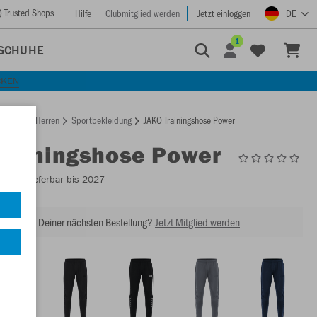
) Trusted Shops
Hilfe
Clubmitglied werden
Jetzt einloggen
DE
1
SCHUHE
CKEN
rtseite
Herren
Sportbekleidung
JAKO Trainingshose Power
Trainingshose Power
8423
- Lieferbar bis 2027
abatt bei Deiner nächsten Bestellung?
Jetzt Mitglied werden