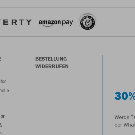
E
BESTELLUNG
WIDERRUFEN
nfos
belle
30%
&
ion
Werde Te
 &
per Wha
s