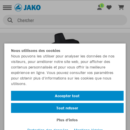
1
Chercher
Nous utilisons des cookies
Nous pouvons les utiliser pour analyser les données de nos
visiteurs, pour améliorer notre site web, pour afficher des
contenus personnalisés et pour vous offrir la meilleure
expérience en ligne. Vous pouvez consulter vos paramètres
pour obtenir plus d'informations sur les cookies que nous
utilisons.
Accepter tout
Tout refuser
Plus d'infos
Protection des données
Mentions légales