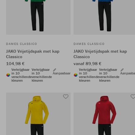
DAMES CLASSICO
DAMES CLASSICO
JAKO Vrijetijdspak met kap
JAKO Vrijetijdspak met kap
Classico
Classico
104,98 €
vanaf 89,98 €
Verkrijgbaar
Verkrijgbaar
Verkrijgbaar
Verkrijgbaar
in 10
in 10
Aanpasbaar
in 10
in 10
Aanpasba
verschillende
verschillende
verschillende
verschillende
kleuren
kleuren
kleuren
kleuren