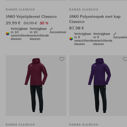
DAMES CLASSICO
DAMES CLASSICO
JAKO Vrijetijdsvest Classico
JAKO Polyesterpak met kap
Classico
29,99 €
59,99 €
50 %
87,98 €
Verkrijgbaar
Verkrijgbaar
in 10
in 10
Aanpasbaar
Verkrijgbaar
Verkrijgbaar
verschillende
verschillende
in 9
in 9
Aanpasba
kleuren
kleuren
verschillende
verschillende
kleuren
kleuren
DAMES CLASSICO
DAMES CLASSICO