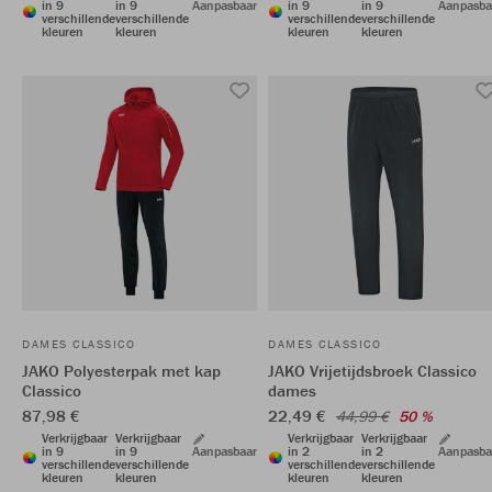
in 9
in 9
Aanpasbaar
in 9
in 9
Aanpasba
verschillende
verschillende
verschillende
verschillende
kleuren
kleuren
kleuren
kleuren
DAMES CLASSICO
DAMES CLASSICO
JAKO Polyesterpak met kap
JAKO Vrijetijdsbroek Classico
Classico
dames
87,98 €
22,49 €
44,99 €
50 %
Verkrijgbaar
Verkrijgbaar
Verkrijgbaar
Verkrijgbaar
in 9
in 9
Aanpasbaar
in 2
in 2
Aanpasba
verschillende
verschillende
verschillende
verschillende
kleuren
kleuren
kleuren
kleuren