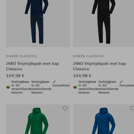
DAMES CLASSICO
DAMES CLASSICO
JAKO Vrijetijdspak met kap
JAKO Vrijetijdspak met kap
Classico
Classico
104,98 €
104,98 €
Verkrijgbaar
Verkrijgbaar
Verkrijgbaar
Verkrijgbaar
in 10
in 10
Aanpasbaar
in 10
in 10
Aanpasba
verschillende
verschillende
verschillende
verschillende
kleuren
kleuren
kleuren
kleuren