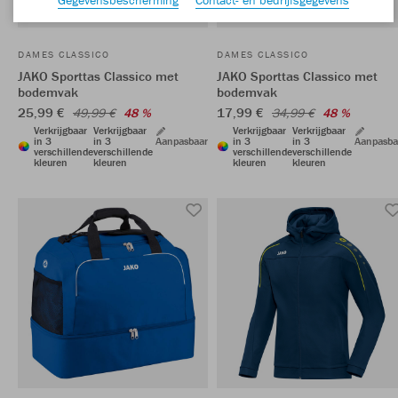
DAMES CLASSICO
DAMES CLASSICO
JAKO Sporttas Classico met
JAKO Sporttas Classico met
bodemvak
bodemvak
25,99 €
17,99 €
49,99 €
48 %
34,99 €
48 %
Verkrijgbaar
Verkrijgbaar
Verkrijgbaar
Verkrijgbaar
in 3
in 3
Aanpasbaar
in 3
in 3
Aanpasba
verschillende
verschillende
verschillende
verschillende
kleuren
kleuren
kleuren
kleuren