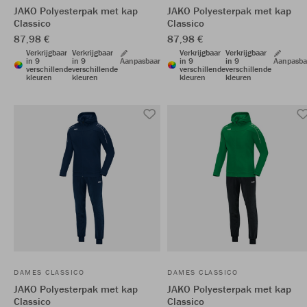
JAKO Polyesterpak met kap
JAKO Polyesterpak met kap
Classico
Classico
87,98 €
87,98 €
Verkrijgbaar
Verkrijgbaar
Verkrijgbaar
Verkrijgbaar
in 9
in 9
Aanpasbaar
in 9
in 9
Aanpasba
verschillende
verschillende
verschillende
verschillende
kleuren
kleuren
kleuren
kleuren
DAMES CLASSICO
DAMES CLASSICO
JAKO Polyesterpak met kap
JAKO Polyesterpak met kap
Classico
Classico