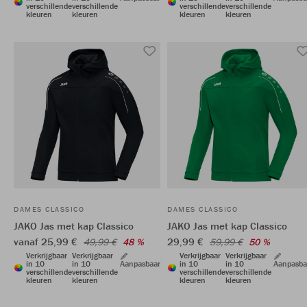
verschillende
verschillende
verschillende
verschillende
kleuren
kleuren
kleuren
kleuren
DAMES CLASSICO
DAMES CLASSICO
JAKO Jas met kap Classico
JAKO Jas met kap Classico
vanaf 25,99 €
29,99 €
49,99 €
48 %
59,99 €
50 %
Verkrijgbaar
Verkrijgbaar
Verkrijgbaar
Verkrijgbaar
in 10
in 10
Aanpasbaar
in 10
in 10
Aanpasba
verschillende
verschillende
verschillende
verschillende
kleuren
kleuren
kleuren
kleuren