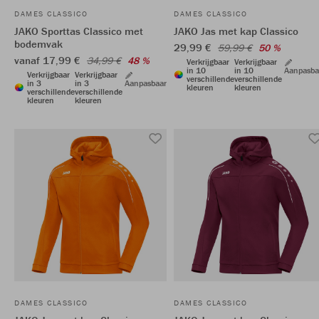
DAMES CLASSICO
DAMES CLASSICO
JAKO Sporttas Classico met
JAKO Jas met kap Classico
bodemvak
29,99 €
59,99 €
50 %
vanaf 17,99 €
34,99 €
48 %
Verkrijgbaar
Verkrijgbaar
in 10
in 10
Aanpasba
Verkrijgbaar
Verkrijgbaar
verschillende
verschillende
in 3
in 3
Aanpasbaar
kleuren
kleuren
verschillende
verschillende
kleuren
kleuren
DAMES CLASSICO
DAMES CLASSICO