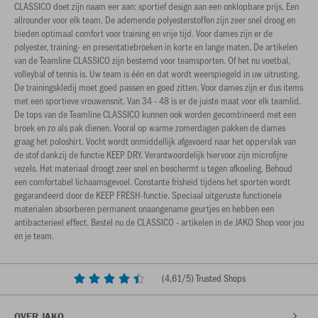
CLASSICO doet zijn naam eer aan: sportief design aan een onklopbare prijs. Een
allrounder voor elk team. De ademende polyesterstoffen zijn zeer snel droog en
bieden optimaal comfort voor training en vrije tijd. Voor dames zijn er de
polyester, training- en presentatiebroeken in korte en lange maten. De artikelen
van de Teamline CLASSICO zijn bestemd voor teamsporten. Of het nu voetbal,
volleybal of tennis is. Uw team is één en dat wordt weerspiegeld in uw uitrusting.
De trainingskledij moet goed passen en goed zitten. Voor dames zijn er dus items
met een sportieve vrouwensnit. Van 34 - 48 is er de juiste maat voor elk teamlid.
De tops van de Teamline CLASSICO kunnen ook worden gecombineerd met een
broek en zo als pak dienen. Vooral op warme zomerdagen pakken de dames
graag het poloshirt. Vocht wordt onmiddellijk afgevoerd naar het oppervlak van
de stof dankzij de functie KEEP DRY. Verantwoordelijk hiervoor zijn microfijne
vezels. Het materiaal droogt zeer snel en beschermt u tegen afkoeling. Behoud
een comfortabel lichaamsgevoel. Constante frisheid tijdens het sporten wordt
gegarandeerd door de KEEP FRESH-functie. Speciaal uitgeruste functionele
materialen absorberen permanent onaangename geurtjes en hebben een
antibacterieel effect. Bestel nu de CLASSICO - artikelen in de JAKO Shop voor jou
en je team.
(
4,61
/5) Trusted Shops
OVER JAKO