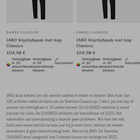
DAMES CLASSICO
DAMES CLASSICO
JAKO Vrijetijdspak met kap
JAKO Vrijetijdspak met kap
Classico
Classico
104,98 €
104,98 €
Verkrijgbaar
Verkrijgbaar
Verkrijgbaar
Verkrijgbaar
in 10
in 10
Aanpasbaar
in 10
in 10
Aanpasba
verschillende
verschillende
verschillende
verschillende
kleuren
kleuren
kleuren
kleuren
JAKO staat bekend om zijn enorme aanbod in maten en kleuren. Met meer dan
326 artikelen vallen de items van de Teamline Classico op. T-shirt, jas met kap of
sweater zijn verkrijgbaar in 10 unieke kleuren. De CLASSICO teamline is vooral
populair bij clubs. De CLASSICO-artikelen zijn beschikbaar tot 2022. Het
nabestellen van teamuitrusting is daarom geen probleem. Wie kent het niet.
Zodra een nieuw teamlid na twee jaar bij je team komt, hebben de meeste
leveranciers al geen teamuitrusting meer. Niet zo bij JAKO. De Teamline
CLASSICO werd aangevuld met 3 nieuwe kleuren en verlengd tot 2022.