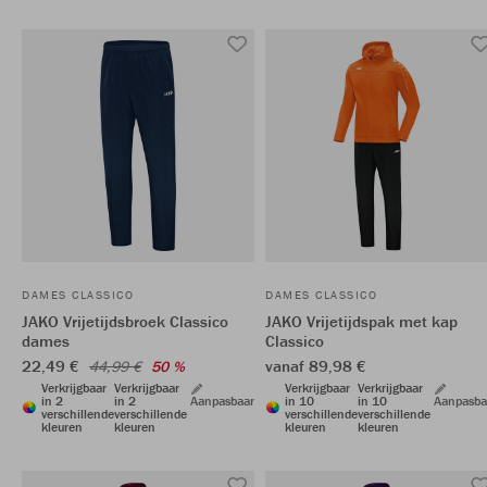
DAMES CLASSICO
DAMES CLASSICO
JAKO Vrijetijdsbroek Classico
JAKO Vrijetijdspak met kap
dames
Classico
22,49 €
vanaf 89,98 €
44,99 €
50 %
Verkrijgbaar
Verkrijgbaar
Verkrijgbaar
Verkrijgbaar
in 2
in 2
Aanpasbaar
in 10
in 10
Aanpasba
verschillende
verschillende
verschillende
verschillende
kleuren
kleuren
kleuren
kleuren