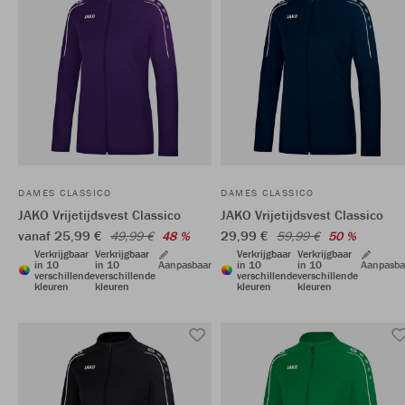
DAMES CLASSICO
DAMES CLASSICO
JAKO Vrijetijdsvest Classico
JAKO Vrijetijdsvest Classico
vanaf 25,99 €
29,99 €
49,99 €
48 %
59,99 €
50 %
Verkrijgbaar
Verkrijgbaar
Verkrijgbaar
Verkrijgbaar
in 10
in 10
Aanpasbaar
in 10
in 10
Aanpasba
verschillende
verschillende
verschillende
verschillende
kleuren
kleuren
kleuren
kleuren