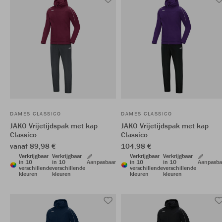
DAMES CLASSICO
DAMES CLASSICO
JAKO Vrijetijdspak met kap
JAKO Vrijetijdspak met kap
Classico
Classico
vanaf 89,98 €
104,98 €
Verkrijgbaar
Verkrijgbaar
Verkrijgbaar
Verkrijgbaar
in 10
in 10
Aanpasbaar
in 10
in 10
Aanpasba
verschillende
verschillende
verschillende
verschillende
kleuren
kleuren
kleuren
kleuren