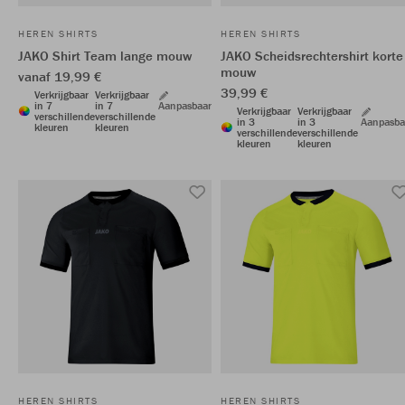
HEREN SHIRTS
HEREN SHIRTS
JAKO Shirt Team lange mouw
JAKO Scheidsrechtershirt korte
mouw
vanaf 19,99 €
39,99 €
Verkrijgbaar
Verkrijgbaar
in 7
in 7
Aanpasbaar
Verkrijgbaar
Verkrijgbaar
verschillende
verschillende
in 3
in 3
Aanpasba
kleuren
kleuren
verschillende
verschillende
kleuren
kleuren
HEREN SHIRTS
HEREN SHIRTS