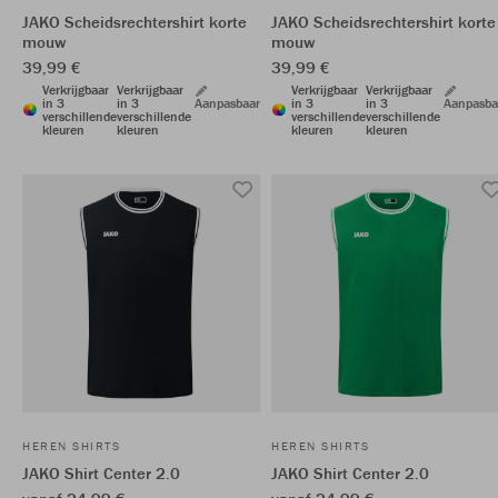
JAKO Scheidsrechtershirt korte
JAKO Scheidsrechtershirt korte
mouw
mouw
39,99 €
39,99 €
Verkrijgbaar
Verkrijgbaar
Verkrijgbaar
Verkrijgbaar
in 3
in 3
Aanpasbaar
in 3
in 3
Aanpasba
verschillende
verschillende
verschillende
verschillende
kleuren
kleuren
kleuren
kleuren
HEREN SHIRTS
HEREN SHIRTS
JAKO Shirt Center 2.0
JAKO Shirt Center 2.0