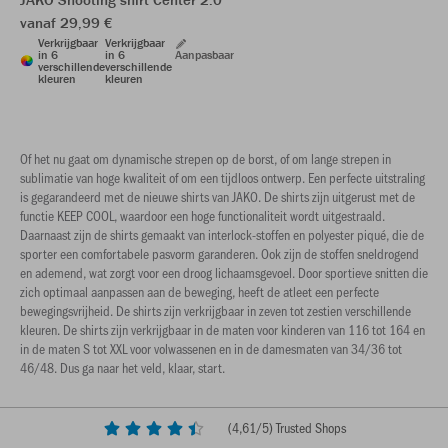
vanaf 29,99 €
Verkrijgbaar
Verkrijgbaar
in 6
in 6
Aanpasbaar
verschillende
verschillende
kleuren
kleuren
Of het nu gaat om dynamische strepen op de borst, of om lange strepen in
sublimatie van hoge kwaliteit of om een tijdloos ontwerp. Een perfecte uitstraling
is gegarandeerd met de nieuwe shirts van JAKO. De shirts zijn uitgerust met de
functie KEEP COOL, waardoor een hoge functionaliteit wordt uitgestraald.
Daarnaast zijn de shirts gemaakt van interlock-stoffen en polyester piqué, die de
sporter een comfortabele pasvorm garanderen. Ook zijn de stoffen sneldrogend
en ademend, wat zorgt voor een droog lichaamsgevoel. Door sportieve snitten die
zich optimaal aanpassen aan de beweging, heeft de atleet een perfecte
bewegingsvrijheid. De shirts zijn verkrijgbaar in zeven tot zestien verschillende
kleuren. De shirts zijn verkrijgbaar in de maten voor kinderen van 116 tot 164 en
in de maten S tot XXL voor volwassenen en in de damesmaten van 34/36 tot
46/48. Dus ga naar het veld, klaar, start.
(
4,61
/5) Trusted Shops