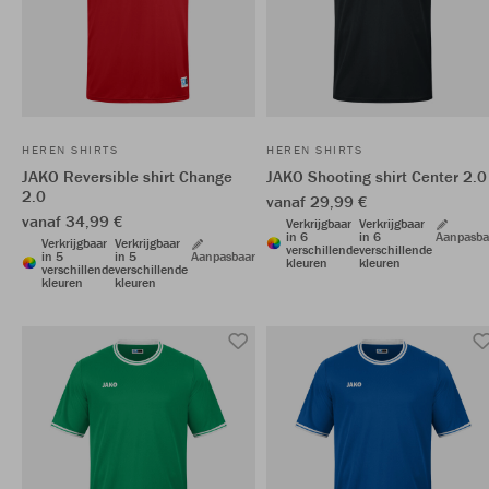
HEREN SHIRTS
HEREN SHIRTS
JAKO Reversible shirt Change
JAKO Shooting shirt Center 2.0
2.0
vanaf 29,99 €
vanaf 34,99 €
Verkrijgbaar
Verkrijgbaar
in 6
in 6
Aanpasba
Verkrijgbaar
Verkrijgbaar
verschillende
verschillende
in 5
in 5
Aanpasbaar
kleuren
kleuren
verschillende
verschillende
kleuren
kleuren