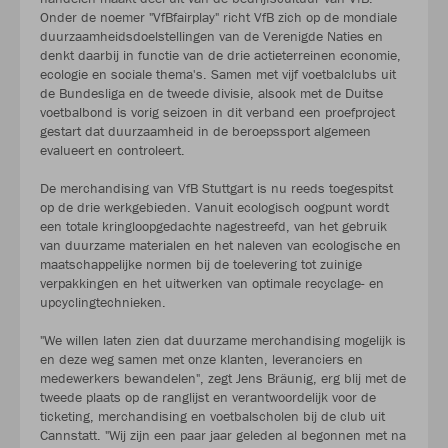
Onder de noemer "VfBfairplay" richt VfB zich op de mondiale
duurzaamheidsdoelstellingen van de Verenigde Naties en
denkt daarbij in functie van de drie actieterreinen economie,
ecologie en sociale thema's. Samen met vijf voetbalclubs uit
de Bundesliga en de tweede divisie, alsook met de Duitse
voetbalbond is vorig seizoen in dit verband een proefproject
gestart dat duurzaamheid in de beroepssport algemeen
evalueert en controleert.
De merchandising van VfB Stuttgart is nu reeds toegespitst
op de drie werkgebieden. Vanuit ecologisch oogpunt wordt
een totale kringloopgedachte nagestreefd, van het gebruik
van duurzame materialen en het naleven van ecologische en
maatschappelijke normen bij de toelevering tot zuinige
verpakkingen en het uitwerken van optimale recyclage- en
upcyclingtechnieken.
"We willen laten zien dat duurzame merchandising mogelijk is
en deze weg samen met onze klanten, leveranciers en
medewerkers bewandelen", zegt Jens Bräunig, erg blij met de
tweede plaats op de ranglijst en verantwoordelijk voor de
ticketing, merchandising en voetbalscholen bij de club uit
Cannstatt. "Wij zijn een paar jaar geleden al begonnen met na